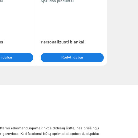
ai
Spaudos produktai
ės
Personalizuoti blankai
i dabar
Rodyti dabar
iftams rekomenduojame rinktis didesnį šriftą, nes priešingu
i dėl gamybos. Kad šablonai būtų optimaliai apdoroti, siųskite