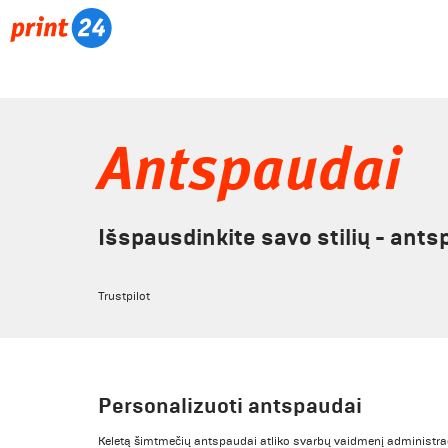
Antspaudai
Išspausdinkite savo stilių - ants
Trustpilot
Personalizuoti antspaudai
Keletą šimtmečių antspaudai atliko svarbų vaidmenį administraci