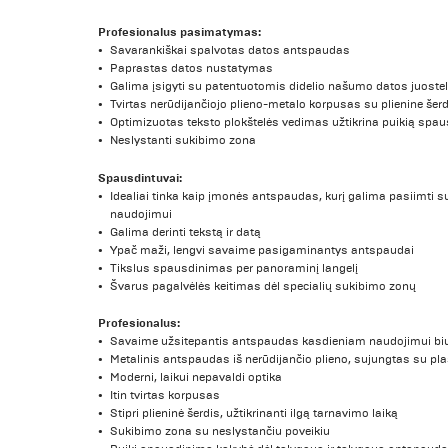
Profesionalus pasimatymas:
Savarankiškai spalvotas datos antspaudas
Paprastas datos nustatymas
Galima įsigyti su patentuotomis didelio našumo datos juoste
Tvirtas nerūdijančiojo plieno-metalo korpusas su plienine šer
Optimizuotas teksto plokštelės vedimas užtikrina puikią spa
Neslystanti sukibimo zona
Spausdintuvai:
Idealiai tinka kaip įmonės antspaudas, kurį galima pasiimti 
naudojimui
Galima derinti tekstą ir datą
Ypač maži, lengvi savaime pasigaminantys antspaudai
Tikslus spausdinimas per panoraminį langelį
Švarus pagalvėlės keitimas dėl specialių sukibimo zonų
Profesionalus:
Savaime užsitepantis antspaudas kasdieniam naudojimui bi
Metalinis antspaudas iš nerūdijančio plieno, sujungtas su pla
Moderni, laikui nepavaldi optika
Itin tvirtas korpusas
Stipri plieninė šerdis, užtikrinanti ilgą tarnavimo laiką
Sukibimo zona su neslystančiu poveikiu