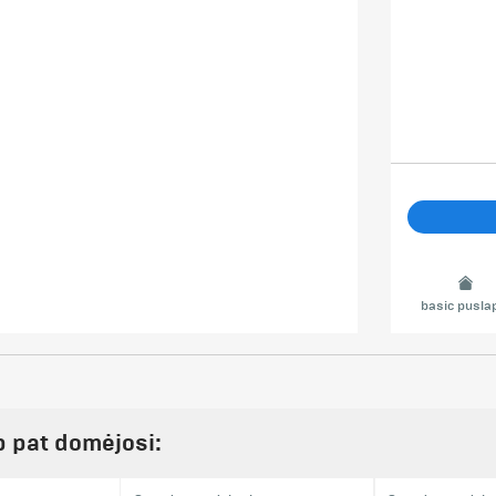
basic pusla
ip pat domėjosi: