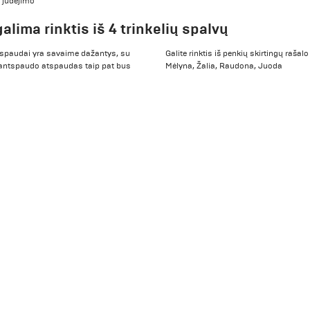
 judėjimo
alima rinktis iš 4 trinkelių spalvų
ntspaudai yra savaime dažantys, su
Galite rinktis iš penkių skirtingų rašal
vą, antspaudo atspaudas taip pat bus
Mėlyna, Žalia, Raudona, Juoda