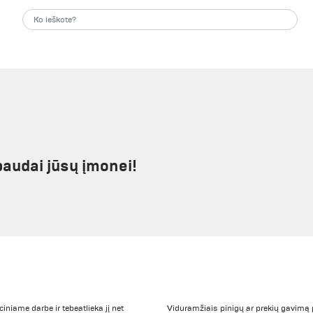
paudai jūsų įmonei!
niame darbe ir tebeatlieka jį net
Viduramžiais pinigų ar prekių gavimą 