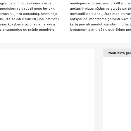
engvai patvirtinti užsakymus arba
naudojami viduramžiais, o XVII a. pra
ti naudojamas daugelį metų be jokių
greitas ir pigus būdas valstybės parei
asmeninių, tiek profesinių. Svetainėje
novatoriškas olandų išradimas per vė
 užsisakyti ir sukurti juos internetu.
antspaudai monetoms gaminti buvo nau
sios kokybės ir už prieinamą kainą
kartą pradėti naudoti šiandien mums ž
bės antspaudus su rašalo pagalvėle
įspaustomis ant rašalu sudrėkinto pa
Pasirinkta ga