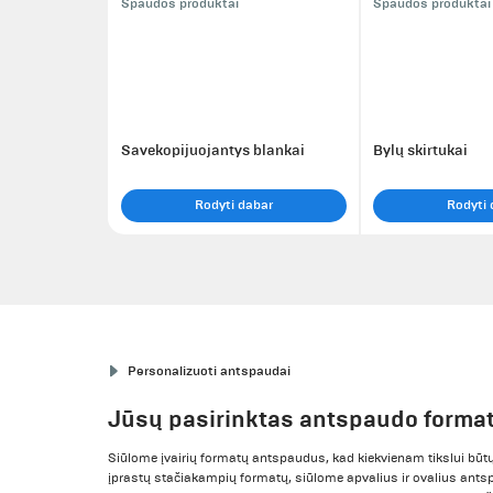
Spaudos produktai
Spaudos produktai
Savekopijuojantys blankai
Bylų skirtukai
Rodyti dabar
Rodyti 
Personalizuoti antspaudai
Jūsų pasirinktas antspaudo forma
Siūlome įvairių formatų antspaudus, kad kiekvienam tikslui būt
įprastų stačiakampių formatų, siūlome apvalius ir ovalius ants