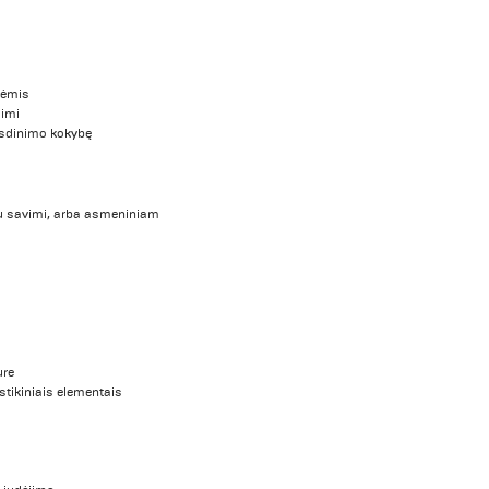
lėmis
dimi
usdinimo kokybę
su savimi, arba asmeniniam
ure
stikiniais elementais