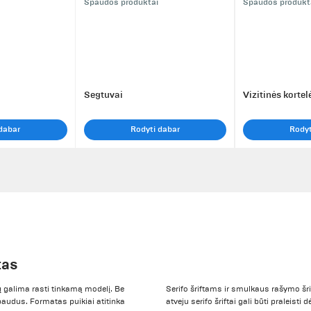
Spaudos produktai
Spaudos produkt
Segtuvai
Vizitinės kortel
dabar
Rodyti dabar
Rodyt
tas
ų galima rasti tinkamą modelį. Be
Serifo šriftams ir smulkaus rašymo šr
paudus. Formatas puikiai atitinka
atveju serifo šriftai gali būti praleist