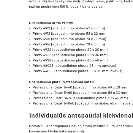
antspaudų teksto skydelio dydį. Kurdami savo, įsitikinkite, kad šr
režimą pasirinkote 100 % juodą / baltą spalvą.
Spausdinimo sritis Printy:
Printy 4912 (spausdinimo plotas 47 x 18 mm)
Printy 4913 (spausdinimo plotas 58 x 22 mm)
Printy 4915 (spausdinimo plotas 70 x 25 mm)
Printy 4916 (spausdinimo plotas 70 x 10 mm)
Printy 4922 (spausdinimo plotas 20 x 20 mm)
Printy 4923 (spausdinimo plotas 30 x 30 mm)
Printy 4924 (spausdinimo plotas 40 x 40 mm)
Printy 46025 (spausdinimo plotas 25 mm apvalus)
Printy 44055 (spausdinimo plotas 55 x 35 mm, ovalus)
Spausdinimo plots Professional Dater:
Professional Dater 5440 (spausdinimo plotas 49 x 28 mm)
Professional Dater 5460 (spausdinimo plotas 56 x 33 mm)
Professional Dater 5474 (spausdinimo plotas 60 x 40 mm)
Professional Dater 54045 (spausdinimo plotas 45 mm apval
Individualūs antspaudai kiekvienai
Nesvarbu, ar antspaudas naudojamas kasdien biure, ar asmenin
kiekvienam tikslui tinkamą modelį.