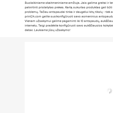
šiuolaikiniame skaitmeniniame amžiuje. Jais galima greitai ir l
patvirtinti pristatytas prekes. Kartą sukurtas produktas gali bū
problemų. Tačiau antspaudai tinka ir daugeliui kitų tikslų - tiek 
print24.com galite susikonfigūruoti savo asmeninius antspaudus,
Vienam užsakymui galime pagaminti iki 10 antspaudų, aukščiau
internetu. Taigi pradėkite konfigūruoti savo aukščiausios koky
dabar. Laukiame jūsų užsakymo!