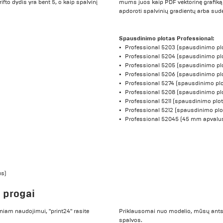
ifto dydis yra bent 5, o kaip spalvinį
mums juos kaip PDF vektorinę grafiką.
apdoroti spalvinių gradientų arba sud
Spausdinimo plotas Professional:
Professional 5203 (spausdinimo pl
Professional 5204 (spausdinimo pl
Professional 5205 (spausdinimo pl
Professional 5206 (spausdinimo pl
Professional 5274 (spausdinimo pl
Professional 5208 (spausdinimo pl
Professional 5211 (spausdinimo plo
Professional 5212 (spausdinimo plo
Professional 52045 (45 mm apvalu
us)
 progai
iam naudojimui, "print24" rasite
Priklausomai nuo modelio, mūsų ants
spalvos.