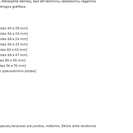
 Atkreipkite dėmesį, kad dėl techninių reikalavimų negalima
ėtingos grafikos.
otas 49 x 28 mm)
otas 56 x 26 mm)
otas 68 x 24 mm)
otas 56 x 33 mm)
otas 60 x 40 mm)
otas 68 x 47 mm)
tas 85 x 55 mm)
tas 116 x 70 mm)
s spausdinimo plotas)
paudų korpusai yra juodos, mėlynos, žalios arba raudonos