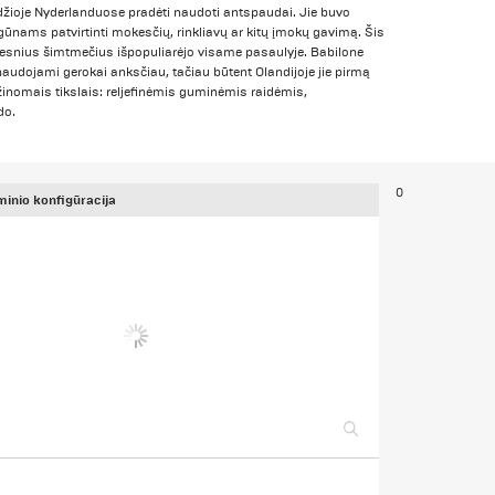
džioje Nyderlanduose pradėti naudoti antspaudai. Jie buvo
gūnams patvirtinti mokesčių, rinkliavų ar kitų įmokų gavimą. Šis
lesnius šimtmečius išpopuliarėjo visame pasaulyje. Babilone
dojami gerokai anksčiau, tačiau būtent Olandijoje jie pirmą
inomais tikslais: reljefinėmis guminėmis raidėmis,
do.
0
minio konfigūracija