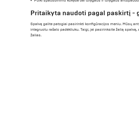
Puiki spausdinimo kokybė dėl tolygaus ir tolygaus antspaudo
Pritaikyta naudoti pagal paskirtį - g
Spalvą galite patogiai pasirinkti konfigūracijos meniu. Mūsų a
integruotu rašalo padėkliuku. Taigi, jei pasirinksite žalią spal
žalias.