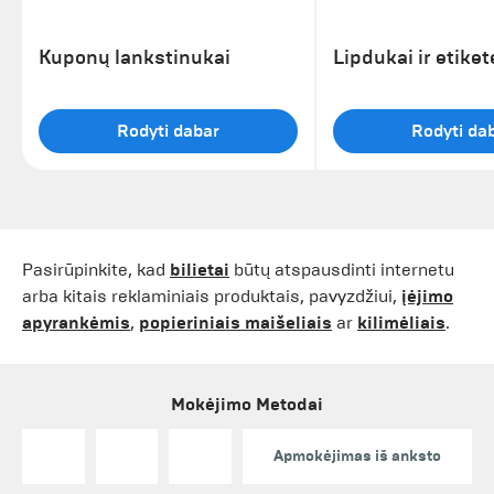
Kuponų lankstinukai
Lipdukai ir etiket
Rodyti dabar
Rodyti da
Pasirūpinkite, kad
bilietai
būtų atspausdinti internetu
arba kitais reklaminiais produktais, pavyzdžiui,
įėjimo
apyrankėmis
,
popieriniais maišeliais
ar
kilimėliais
.
Mokėjimo Metodai
Apmokėjimas iš anksto