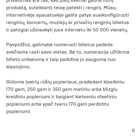
privalumas yra tas, kad jūsų svečiai gauna fizinį
produktą, suteikiantį teisę patekti į renginį. Mūsų
internetinėje spaustuvėje galite patys susikonfigūruoti
renginių, koncertų, muziejų ar privačių renginių bilietus
ir patogiai užsisakyti juos internetu iki 50 000 vienetų.
Pavyzdžiui, galimybė numeruoti bilietus padeda
svečiams rasti savo vietas. Be to, numeracija užtikrina
bilieto unikalumą ir taip padidina jo saugumą nuo
klastojimo.
Siūlome įvairių rūšių popieriaus, pradedant klasikiniu
170 gsm, 250 gsm ir 350 gsm matiniu arba blizgiu
kreidiniu popieriumi ir baigiant kietesniu ofsetiniu
popieriumi arba ypač tvariu 170 gsm perdirbtu
popieriumi.
0