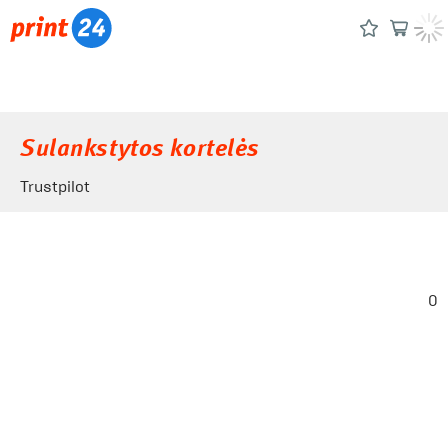
Sulankstytos kortelės
Trustpilot
0