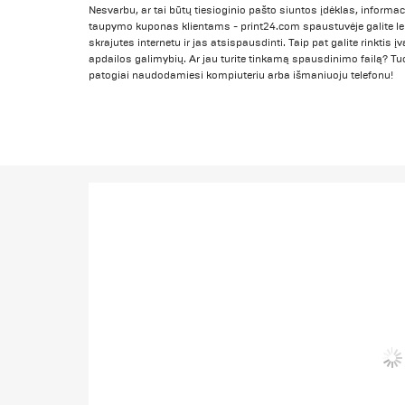
Nesvarbu, ar tai būtų tiesioginio pašto siuntos įdėklas, informac
taupymo kuponas klientams - print24.com spaustuvėje galite le
skrajutes internetu ir jas atsispausdinti. Taip pat galite rinktis 
apdailos galimybių. Ar jau turite tinkamą spausdinimo failą? Tu
patogiai naudodamiesi kompiuteriu arba išmaniuoju telefonu!