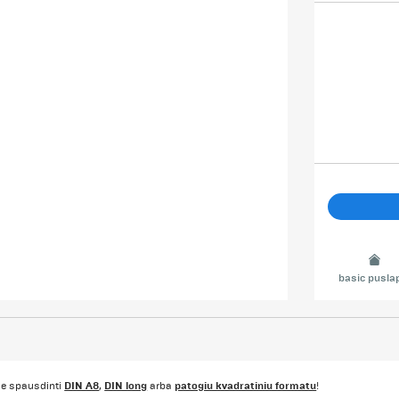
basic pusla
DIN A8
DIN long
patogiu kvadratiniu formatu
ime spausdinti
,
arba
!