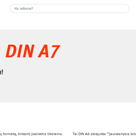
 DIN A7
u!
u
 formatą, tinkantį įvairiems tikslams.
Tai DIN A6 skrajutės ""jaunesnysis brol