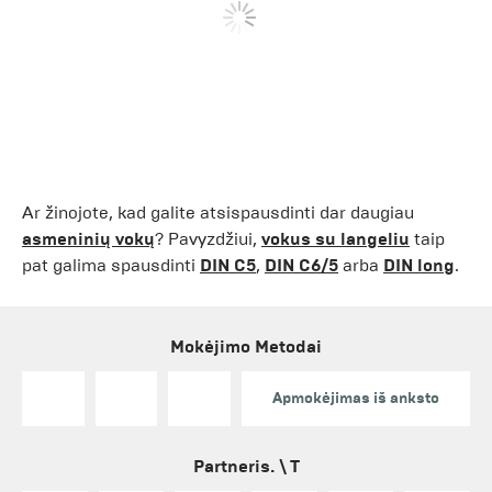
Ar žinojote, kad galite atsispausdinti dar daugiau
asmeninių vokų
? Pavyzdžiui,
vokus su langeliu
taip
pat galima spausdinti
DIN C5
,
DIN C6/5
arba
DIN long
.
Mokėjimo Metodai
Apmokėjimas iš anksto
Partneris. \ T