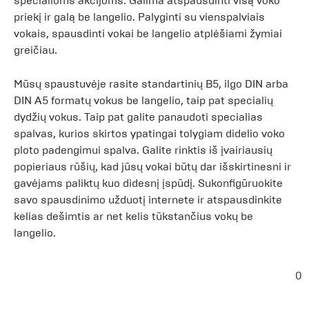
specialioms akcijoms. Galima atspausdinti visą voko
priekį ir galą be langelio. Palyginti su vienspalviais
vokais, spausdinti vokai be langelio atplėšiami žymiai
greičiau.
Mūsų spaustuvėje rasite standartinių B5, ilgo DIN arba
DIN A5 formatų vokus be langelio, taip pat specialių
dydžių vokus. Taip pat galite panaudoti specialias
spalvas, kurios skirtos ypatingai tolygiam didelio voko
ploto padengimui spalva. Galite rinktis iš įvairiausių
popieriaus rūšių, kad jūsų vokai būtų dar išskirtinesni ir
gavėjams paliktų kuo didesnį įspūdį. Sukonfigūruokite
savo spausdinimo užduotį internete ir atspausdinkite
kelias dešimtis ar net kelis tūkstančius vokų be
langelio.
0