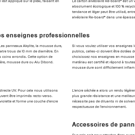
 est appliqué sur le plexi, faisant en
Le carton alvéolaire Re-board® est un v
absolument écologique et 100 % recycla
tendance et léger peut être utilisé, e
alvéolaire Re-board® dans une épaiss
os enseignes professionnelles
Les panneaux Akylite, la mousse dure,
Si vous voulez utiliser vos enseignes 
quatre trous de 10 mm de diamètre. En
publics, celles-ci doivent être dotées de
coins arrondis. Cette option de
choisissez nos enseignes en mousse d
gère, mousse dure ou Alu Dibond.
matériau est certifié et répond à toute
mousse dure sont difficilement inflam
directe UV. Pour cela nous utilisons
L'encre séchée a alors un rendu légèrem
uvent être imprimés recto-verso.
plus grande résistance et une meilleur
aviolette et forme une couche d'encre
nécessite pas de diluants ni de solva
respectueuse de l'environnement.
Accessoires de pann