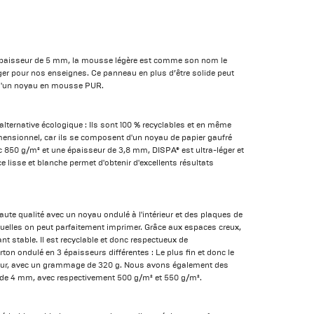
épaisseur de 5 mm, la mousse légère est comme son nom le
éger pour nos enseignes. Ce panneau en plus d’être solide peut
e d'un noyau en mousse PUR.
lternative écologique : Ils sont 100 % recyclables et en même
mensionnel, car ils se composent d'un noyau de papier gaufré
c 850 g/m² et une épaisseur de 3,8 mm, DISPA® est ultra-léger et
ce lisse et blanche permet d'obtenir d'excellents résultats
aute qualité avec un noyau ondulé à l'intérieur et des plaques de
quelles on peut parfaitement imprimer. Grâce aux espaces creux,
ant stable. Il est recyclable et donc respectueux de
on ondulé en 3 épaisseurs différentes : Le plus fin et donc le
sseur, avec un grammage de 320 g. Nous avons également des
 de 4 mm, avec respectivement 500 g/m² et 550 g/m².