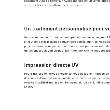
également utilisé à l'extérieur. Avant impression un vernis spécial
sorte que les encres adhèrent encore mieux.
Un traitement personnalisé pour v
Vous avez besoin d’un traitement spécial pour vos enseignes ? 
l’Alu Dibond et le plexiglas peuvent être percés aux 4 coins de 
plus des trous, vous pouvez commander vos panneaux avec des 
traitement est disponible pour les matériaux Akylite, mousse lé
Impression directe UV
Pour l'impression de vos enseignes nous utilisons l'impression 
des encres d'impression de qualité supérieure. Les panneaux pe
Avec ce procédé d'impression, l'encre est durcie par lumière ultr
solide.