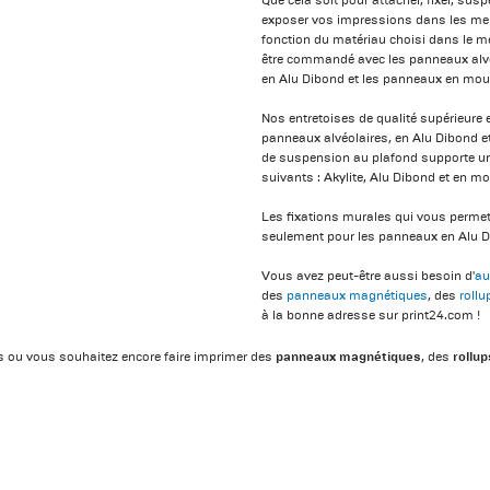
Que cela soit pour attacher, fixer, su
exposer vos impressions dans les meil
fonction du matériau choisi dans le m
être commandé avec les panneaux alvéo
en Alu Dibond et les panneaux en mou
Nos entretoises de qualité supérieure 
panneaux alvéolaires, en Alu Dibond e
de suspension au plafond supporte un
suivants : Akylite, Alu Dibond et en m
Les fixations murales qui vous permet
seulement pour les panneaux en Alu D
Vous avez peut-être aussi besoin d'
au
des
panneaux magnétiques
, des
rollu
à la bonne adresse sur print24.com !
panneaux magnétiques
rollup
s ou vous souhaitez encore faire imprimer des
, des