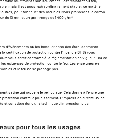
éritable multitalent : non seulement il est résistant au feu,
ble, mais il est aussi extraordinairement stable : ce matériel
ntre autres, pour fabriquer des meubles.Nous proposons le carton
eur de 10 mm et un grammage de 1 400 g/m².
lors d'évènements ou les installer dans des établissements
 la certification de protection contre l'incendie B1. Si vous
ure vous serez conforme à la réglementation en vigueur. Car ce
s les exigences de protection contre le feu. Les enseignes en
mables et le feu ne se propage pas.
ent satiné qui rappelle le pelliculage. Cela donne à l'encre une
e protection contre le jaunissement. L'impression directe UV ne
nts et constitue donc une technique d'impression plus
eaux pour tous les usages