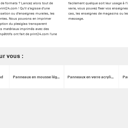
t de formats ? Lancez alors tout de
facilement quelque soit leur usage à l'i
rint24.com ! Qu'il s'agisse d'une
varie, vous pouvez fixer vos enseignes
isation ou d'enseignes murales, les
cas, les enseignes de magasins ou les
lentes. Nous pouvons en imprimer
message.
eption du plexiglas transparent
ents matériaux imprimés avec des
pétitifs ont fait de print24.com l'une
r vous :
nd
Panneaux en mousse légère
Panneaux en verre acrylique
Pa