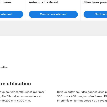
annières
Autocollants de sol
Structures pou
aintenant
Montrer maintenant
Montrer 
nelles
e utilisation
ous pouvez configurer et imprimer
Si vous optez pour des panneaux en p
e, Alu Dibond, en mousse dure et
300 mm x 400 mm jusqu'au format DIN 
ir de 200 mm x 300 mm.
imprimés en format portrait ou paysa