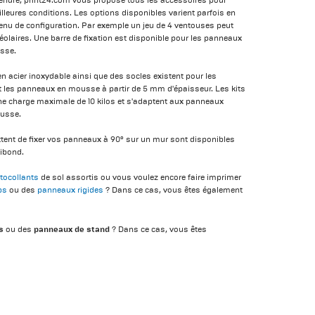
spendre, print24.com vous propose tous les accessoires pour
leures conditions. Les options disponibles varient parfois en
enu de configuration. Par exemple un jeu de 4 ventouses peut
laires. Une barre de fixation est disponible pour les panneaux
sse.
en acier inoxydable ainsi que des socles existent pour les
t les panneaux en mousse à partir de 5 mm d'épaisseur. Les kits
e charge maximale de 10 kilos et s'adaptent aux panneaux
ousse.
tent de fixer vos panneaux à 90° sur un mur sont disponibles
ibond.
tocollants
de sol assortis ou vous voulez encore faire imprimer
ps
ou des
panneaux rigides
? Dans ce cas, vous êtes également
s
panneaux de stand
ou des
? Dans ce cas, vous êtes