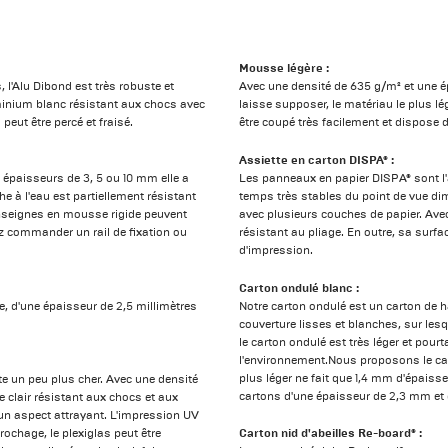
Mousse légère :
 l'Alu Dibond est très robuste et
Avec une densité de 635 g/m² et une 
inium blanc résistant aux chocs avec
laisse supposer, le matériau le plus l
eut être percé et fraisé.
être coupé très facilement et dispos
Assiette en carton DISPA® :
 épaisseurs de 3, 5 ou 10 mm elle a
Les panneaux en papier DISPA® sont l'a
e à l'eau est partiellement résistant
temps très stables du point de vue di
 enseignes en mousse rigide peuvent
avec plusieurs couches de papier. Ave
ez commander un rail de fixation ou
résistant au pliage. En outre, sa surfa
d'impression.
Carton ondulé blanc :
re, d'une épaisseur de 2,5 millimètres
Notre carton ondulé est un carton de h
couverture lisses et blanches, sur les
le carton ondulé est très léger et pourt
l'environnement.Nous proposons le cart
plus léger ne fait que 1,4 mm d'épai
te un peu plus cher. Avec une densité
cartons d'une épaisseur de 2,3 mm et
e clair résistant aux chocs et aux
un aspect attrayant. L'impression UV
Carton nid d'abeilles Re-board® :
rochage, le plexiglas peut être