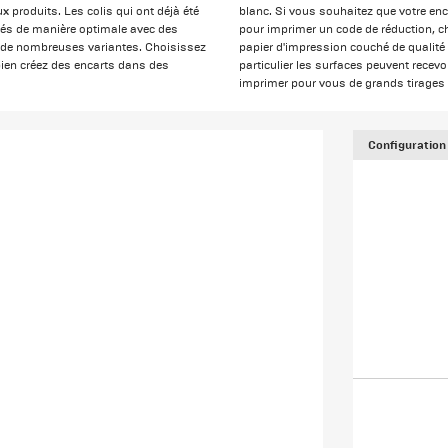
 produits. Les colis qui ont déjà été
blanc. Si vous souhaitez que votre enc
lisés de manière optimale avec des
pour imprimer un code de réduction, c
s de nombreuses variantes. Choisissez
papier d'impression couché de qualité 
bien créez des encarts dans des
particulier les surfaces peuvent recev
imprimer pour vous de grands tirages a
Configuration