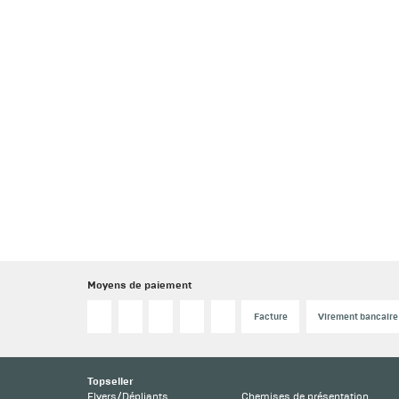
Moyens de paiement
Facture
Virement bancaire
Topseller
Flyers/Dépliants
Chemises de présentation