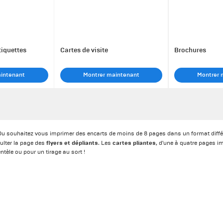
tiquettes
Cartes de visite
Brochures
aintenant
Montrer maintenant
Montrer 
 Ou souhaitez vous imprimer des encarts de moins de 8 pages dans un format diffé
flyers et dépliants
cartes pliantes
ulter la page des
. Les
, d'une à quatre pages 
tèle ou pour un tirage au sort !