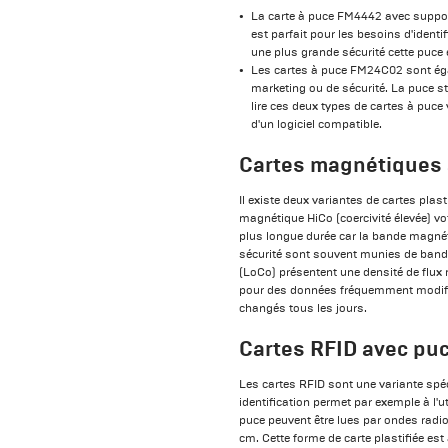
La carte à puce FM4442 avec suppor
est parfait pour les besoins d'iden
une plus grande sécurité cette puce 
Les cartes à puce FM24C02 sont ég
marketing ou de sécurité. La puce s
lire ces deux types de cartes à puce
d'un logiciel compatible.
Cartes magnétiques 
Il existe deux variantes de cartes pla
magnétique HiCo (coercivité élevée) vo
plus longue durée car la bande magnéti
sécurité sont souvent munies de band
(LoCo) présentent une densité de flux
pour des données fréquemment modifié
changés tous les jours.
Cartes RFID avec pu
Les cartes RFID sont une variante spéc
identification permet par exemple à l'u
puce peuvent être lues par ondes radi
cm. Cette forme de carte plastifiée est 