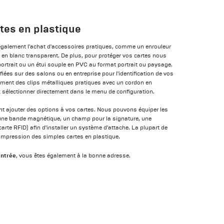
tes en plastique
galement l'achat d'accessoires pratiques, comme un enrouleur
 ou en blanc transparent. De plus, pour protéger vos cartes nous
ortrait ou un étui souple en PVC au format portrait ou paysage.
ifiées sur des salons ou en entreprise pour l'identification de vos
ent des clips métalliques pratiques avec un cordon en
 sélectionner directement dans le menu de configuration.
ajouter des options à vos cartes. Nous pouvons équiper les
'une bande magnétique, un champ pour la signature, une
carte RFID) afin d'installer un système d'attache. La plupart de
'impression des simples cartes en plastique.
entrée
, vous êtes également à la bonne adresse.