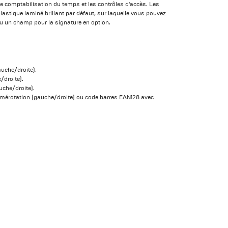
e comptabilisation du temps et les contrôles d'accès. Les
astique laminé brillant par défaut, sur laquelle vous pouvez
 un champ pour la signature en option.
auche/droite).
droite).
uche/droite).
umérotation (gauche/droite) ou code barres EAN128 avec