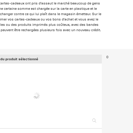
 cartes-cadeaux ont pris d'assaut le marché beaucoup de gens
Une certaine somme est chargée sur la carte en plastique et le
changer contre ce qui lui plaît dans le magasin émetteur. Sur le
imer vos cartes-cadeaux ou vos bons d'achat et vous avez le
mples ou des produits imprimés plus coûteux, avec des bandes
peuvent être rechargées plusieurs fois avec un nouveau crédit.
0
 du produit sélectionné