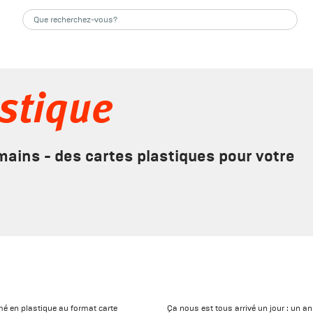
astique
ains - des cartes plastiques pour votre
mé en plastique au format carte
Ça nous est tous arrivé un jour : un a