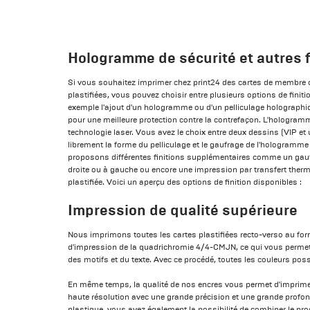
Hologramme de sécurité et autres f
Si vous souhaitez imprimer chez print24 des cartes de membre 
plastifiées, vous pouvez choisir entre plusieurs options de finit
exemple l'ajout d'un hologramme ou d'un pelliculage holographiq
pour une meilleure protection contre la contrefaçon. L'hologramm
technologie laser. Vous avez le choix entre deux dessins (VIP et
librement la forme du pelliculage et le gaufrage de l'hologramm
proposons différentes finitions supplémentaires comme un gaufr
droite ou à gauche ou encore une impression par transfert therm
plastifiée. Voici un aperçu des options de finition disponibles :
Impression de qualité supérieure
Nous imprimons toutes les cartes plastifiées recto-verso au fo
d'impression de la quadrichromie 4/4-CMJN, ce qui vous perme
des motifs et du texte. Avec ce procédé, toutes les couleurs poss
En même temps, la qualité de nos encres vous permet d'imprim
haute résolution avec une grande précision et une grande profon
plastique, vous avez également la possibilité de combiner le pr