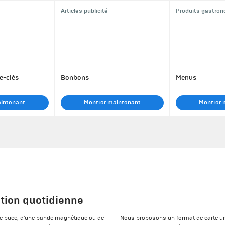
Articles publicité
Produits gastro
e-clés
Bonbons
Menus
aintenant
Montrer maintenant
Montrer 
ation quotidienne
une puce, d'une bande magnétique ou de
Nous proposons un format de carte un