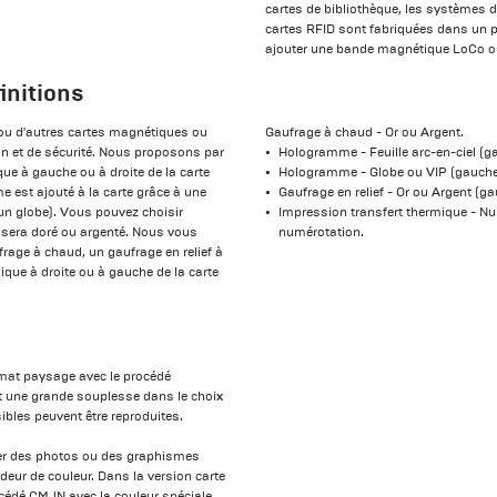
cartes de bibliothèque, les systèmes d
cartes RFID sont fabriquées dans un pl
ajouter une bande magnétique LoCo ou
initions
ou d'autres cartes magnétiques ou
Gaufrage à chaud - Or ou Argent.
ion et de sécurité. Nous proposons par
Hologramme - Feuille arc-en-ciel (g
ue à gauche ou à droite de la carte
Hologramme - Globe ou VIP (gauche/
e est ajouté à la carte grâce à une
Gaufrage en relief - Or ou Argent (ga
 un globe). Vous pouvez choisir
Impression transfert thermique - N
e sera doré ou argenté. Nous vous
numérotation.
age à chaud, un gaufrage en relief à
ique à droite ou à gauche de la carte
rmat paysage avec le procédé
t une grande souplesse dans le choix
ibles peuvent être reproduites.
er des photos ou des graphismes
deur de couleur. Dans la version carte
océdé CMJN avec la couleur spéciale