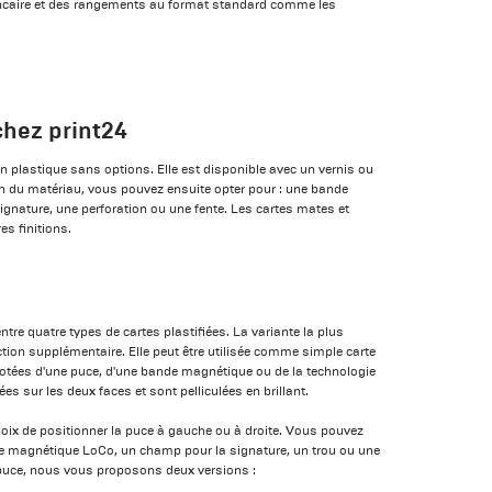
ancaire et des rangements au format standard comme les
chez print24
en plastique sans options. Elle est disponible avec un vernis ou
ion du matériau, vous pouvez ensuite opter pour : une bande
nature, une perforation ou une fente. Les cartes mates et
es finitions.
tre quatre types de cartes plastifiées. La variante la plus
ction supplémentaire. Elle peut être utilisée comme simple carte
otées d'une puce, d'une bande magnétique ou de la technologie
s sur les deux faces et sont pelliculées en brillant.
hoix de positionner la puce à gauche ou à droite. Vous pouvez
 magnétique LoCo, un champ pour la signature, un trou ou une
 puce, nous vous proposons deux versions :