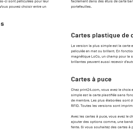
es-ci sont pelliculées pour leur
facilement dans des étuis de carte b
 Vous pouvez choisir entre un
portefeuilles.
ns
Cartes plastique de 
La version la plus simple est la carte 
peliculée en mat ou brillant. En fonct
magnétique LoCo, un champ pour la sig
brillantes peuvent aussi recevoir d'autr
Cartes à puce
Chez print24.com, vous avez le choix en
simple est la carte plastifiée sans fon
de membre. Les plus élaborées sont d
RFID. Toutes les versions sont imprimée
Avec les cartes à puce, vous avez le c
ajouter des options comme, une bande
fente. Si vous souhaitez des cartes à