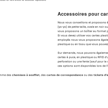
Accessoires pour car
Nous vous conseillons et proposons é
(yo-yo) de petite taille, ovale en noir
vous proposons un boîtier au format p
Si vous devez utiliser vos cartes plast
employés nous vous proposons égalem
plastique ou en tissu que vous pouvez
Sur demande, nous pouvons également 
cartes à puce, en plastique ou RFID d
perforation ou une fente (sauf pour la 
ces options sont disponibles lors de l
chemises à soufflet
cartes de correspondance
tickets d'
comme des
, des
ou des