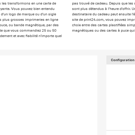
 les transformons en une carte de
pas trouvé de cadeau. Depuis que les
trayante. Vous pouvez bien entendu
sont plus détendus à l’heure d'offrir. 
se d'un logo de marque ou d'un sigle
destinataire du cadeau peut ensuite l'é
es plus grosses imprimeries en ligne
site de print24.com, vous pouvez impr
s puce, ou bande magnétique, par des
choix entre des cartes plastifiées si
porte que vous commandiez 25 ou 50
magnétiques ou des cartes à puce qui 
dement et avec fiabilité n'importe quel
Configuration