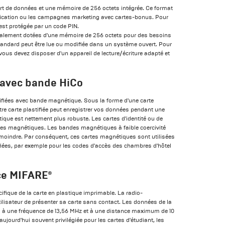
t de données et une mémoire de 256 octets intégrée. Ce format
tification ou les campagnes marketing avec cartes-bonus. Pour
est protégée par un code PIN.
alement dotées d'une mémoire de 256 octets pour des besoins
tandard peut être lue ou modifiée dans un système ouvert. Pour
 vous devez disposer d'un appareil de lecture/écriture adapté et
avec bande HiCo
stifiées avec bande magnétique. Sous la forme d'une carte
tre carte plastifiée peut enregistrer vos données pendant une
que est nettement plus robuste. Les cartes d'identité ou de
es magnétiques. Les bandes magnétiques à faible coercivité
 moindre. Par conséquent, ces cartes magnétiques sont utilisées
es, par exemple pour les codes d'accès des chambres d'hôtel
ce MIFARE®
ifique de la carte en plastique imprimable. La radio-
tilisateur de présenter sa carte sans contact. Les données de la
o à une fréquence de 13,56 MHz et à une distance maximum de 10
aujourd'hui souvent privilégiée pour les cartes d'étudiant, les