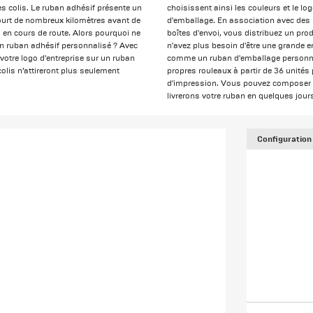
es colis. Le ruban adhésif présente un
choisissent ainsi les couleurs et le lo
court de nombreux kilomètres avant de
d'emballage. En association avec des 
 en cours de route. Alors pourquoi ne
boîtes d'envoi, vous distribuez un pr
 un ruban adhésif personnalisé ? Avec
n'avez plus besoin d'être une grande e
otre logo d'entreprise sur un ruban
comme un ruban d'emballage personna
colis n’attireront plus seulement
propres rouleaux à partir de 36 unité
.
d'impression. Vous pouvez composer 
livrerons votre ruban en quelques jour
Configuration