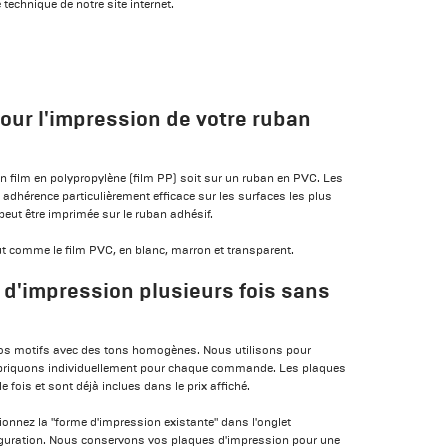
 technique de notre site internet.
pour l'impression de votre ruban
 film en polypropylène (film PP) soit sur un ruban en PVC. Les
adhérence particulièrement efficace sur les surfaces les plus
peut être imprimée sur le ruban adhésif.
out comme le film PVC, en blanc, marron et transparent.
 d'impression plusieurs fois sans
os motifs avec des tons homogènes. Nous utilisons pour
abriquons individuellement pour chaque commande. Les plaques
ois et sont déjà inclues dans le prix affiché.
onnez la "forme d'impression existante" dans l'onglet
guration. Nous conservons vos plaques d'impression pour une