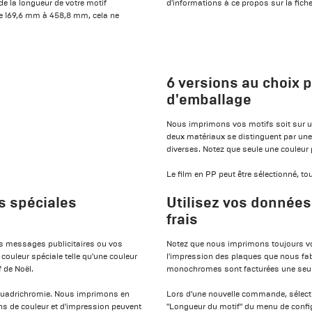
 la longueur de votre motif
d'informations à ce propos sur la fiche
de 169,6 mm à 458,8 mm, cela ne
6 versions au choix 
d'emballage
Nous imprimons vos motifs soit sur un
deux matériaux se distinguent par une 
diverses. Notez que seule une couleur 
Le film en PP peut être sélectionné, t
s spéciales
Utilisez vos données
frais
vos messages publicitaires ou vos
Notez que nous imprimons toujours v
uleur spéciale telle qu'une couleur
l'impression des plaques que nous f
 de Noël.
monochromes sont facturées une seule f
 quadrichromie. Nous imprimons en
Lors d'une nouvelle commande, sélecti
ons de couleur et d'impression peuvent
"Longueur du motif" du menu de confi