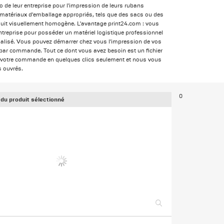
go de leur entreprise pour l'impression de leurs rubans
matériaux d'emballage appropriés, tels que des sacs ou des
oduit visuellement homogène. L'avantage print24.com : vous
ntreprise pour posséder un matériel logistique professionnel
lisé. Vous pouvez démarrer chez vous l'impression de vos
s par commande. Tout ce dont vous avez besoin est un fichier
votre commande en quelques clics seulement et nous vous
s ouvrés.
0
 du produit sélectionné