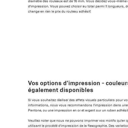
diamètre des rouleaux est de 76 mm. Vous décidez vous-même de
d'impression. Vous pouvez choisir au total parmi 11 longueurs, 
change en rien le prix du rouleau adhésif.
Vos options d'impression - couleur
également disponibles
Si vous souhaitez réaliser des effets visuels particuliers pour 
informations, nous vous recommandons l'impression dans une co
Pantone, ou une impression en or et argent sur un ruban adhésif
Veuillez noter que nous ne pouvons imprimer vos motifs qu'en
utilisant le procédé d'impression de la flexographie. Des variati