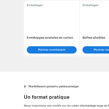
Emballages
Emballages
Enveloppes postales en carton
Boîtes pliables
Montrer maintenant
Montrer m
Yksilöllisesti painettu pakkausteippi
Un format pratique
Nous imprimons vos motifs sur du ruban d'emballage large de 