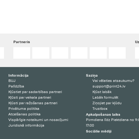
Partneris
Uz
Informācija
Saziņa
BUJ
Vai vēlaties atsaukumu?
Palīdzība
support@print24.lv
Kļūstiet par sadarbības partneri
Kļūst labāk
Kļūsti par veikala partneri
Labāk formulēt
Kļūsti par ražošanas partneri
Ziņojiet par kļūdu
Privātuma politika
Trustbox
Atcelšanas politika
Apkalpošanas laiks
Vispārīgie noteikumi un nosacījumi
Pirmdiena līdz Piektdiena no 9:
Juridiskā informācija
17:00
Sociālie mēdiji