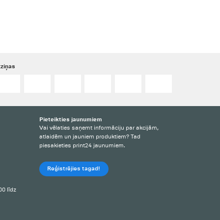
ziņas
Pieteikties jaunumiem
Vai vēlaties saņemt informāciju par akcijām,
atlaidēm un jauniem produktiem? Tad
piesakieties print24 jaunumiem.
Reģistrējies tagad!
00 līdz