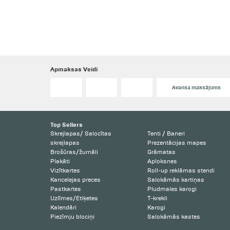
Apmaksas Veidi
Avansa maksājums
Top Sellers
Skrejlapas/ Salocītas
Tenti / Baneri
skrejlapas
Prezentācijas mapes
Brošūras/žurnāli
Grāmatas
Plakāti
Aploksnes
Vizītkartes
Roll-up reklāmas stendi
Kancelejas preces
Salokāmās kartiņas
Pastkartes
Pludmales karogi
Uzlīmes/Etiķetes
T-krekli
Kalendāri
Karogi
Piezīmju blociņi
Salokāmās kastes