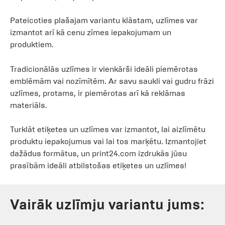
Pateicoties plašajam variantu klāstam, uzlīmes var
izmantot arī kā cenu zīmes iepakojumam un
produktiem.
Tradicionālās uzlīmes ir vienkārši ideāli piemērotas
emblēmām vai nozīmītēm. Ar savu saukli vai gudru frāzi
uzlīmes, protams, ir piemērotas arī kā reklāmas
materiāls.
Turklāt etiķetes un uzlīmes var izmantot, lai aizlīmētu
produktu iepakojumus vai lai tos marķētu. Izmantojiet
dažādus formātus, un print24.com izdrukās jūsu
prasībām ideāli atbilstošas etiķetes un uzlīmes!
Vairāk uzlīmju variantu jums: