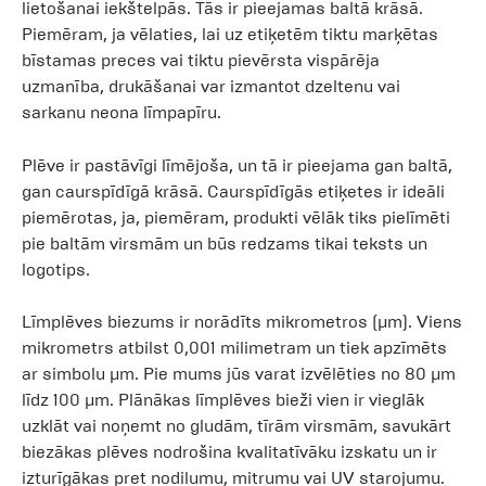
lietošanai iekštelpās. Tās ir pieejamas baltā krāsā.
Piemēram, ja vēlaties, lai uz etiķetēm tiktu marķētas
bīstamas preces vai tiktu pievērsta vispārēja
uzmanība, drukāšanai var izmantot dzeltenu vai
sarkanu neona līmpapīru.
Plēve ir pastāvīgi līmējoša, un tā ir pieejama gan baltā,
gan caurspīdīgā krāsā. Caurspīdīgās etiķetes ir ideāli
piemērotas, ja, piemēram, produkti vēlāk tiks pielīmēti
pie baltām virsmām un būs redzams tikai teksts un
logotips.
Līmplēves biezums ir norādīts mikrometros (µm). Viens
mikrometrs atbilst 0,001 milimetram un tiek apzīmēts
ar simbolu µm. Pie mums jūs varat izvēlēties no 80 µm
līdz 100 µm. Plānākas līmplēves bieži vien ir vieglāk
uzklāt vai noņemt no gludām, tīrām virsmām, savukārt
biezākas plēves nodrošina kvalitatīvāku izskatu un ir
izturīgākas pret nodilumu, mitrumu vai UV starojumu.