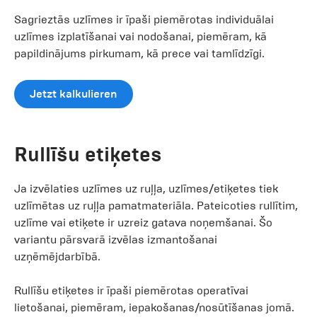
Sagrieztās uzlīmes ir īpaši piemērotas individuālai
uzlīmes izplatīšanai vai nodošanai, piemēram, kā
papildinājums pirkumam, kā prece vai tamlīdzīgi.
Jetzt kalkulieren
Rullīšu etiķetes
Ja izvēlaties uzlīmes uz ruļļa, uzlīmes/etiķetes tiek
uzlīmētas uz ruļļa pamatmateriāla. Pateicoties rullītim,
uzlīme vai etiķete ir uzreiz gatava noņemšanai. Šo
variantu pārsvarā izvēlas izmantošanai
uzņēmējdarbībā.
Rullīšu etiķetes ir īpaši piemērotas operatīvai
lietošanai, piemēram, iepakošanas/nosūtīšanas jomā.