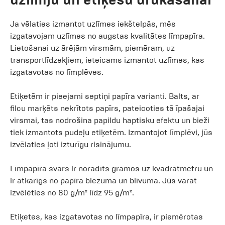
Ja vēlaties izmantot uzlīmes iekštelpās, mēs
izgatavojam uzlīmes no augstas kvalitātes līmpapīra.
Lietošanai uz ārējām virsmām, piemēram, uz
transportlīdzekļiem, ieteicams izmantot uzlīmes, kas
izgatavotas no līmplēves.
Etiķetēm ir pieejami septiņi papīra varianti. Balts, ar
filcu marķēts nekrītots papīrs, pateicoties tā īpašajai
virsmai, tas nodrošina papildu haptisku efektu un bieži
tiek izmantots pudeļu etiķetēm. Izmantojot līmplēvi, jūs
izvēlaties ļoti izturīgu risinājumu.
Līmpapīra svars ir norādīts gramos uz kvadrātmetru un
ir atkarīgs no papīra biezuma un blīvuma. Jūs varat
izvēlēties no 80 g/m² līdz 95 g/m².
Etiķetes, kas izgatavotas no līmpapīra, ir piemērotas