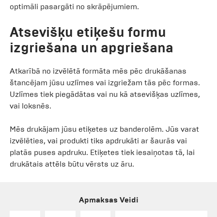
optimāli pasargāti no skrāpējumiem.
Atsevišķu etiķešu formu
izgriešana un apgriešana
Atkarībā no izvēlētā formāta mēs pēc drukāšanas
štancējam jūsu uzlīmes vai izgriežam tās pēc formas.
Uzlīmes tiek piegādātas vai nu kā atsevišķas uzlīmes,
vai loksnēs.
Mēs drukājam jūsu etiķetes uz banderolēm. Jūs varat
izvēlēties, vai produkti tiks apdrukāti ar šaurās vai
platās puses apdruku. Etiķetes tiek iesaiņotas tā, lai
drukātais attēls būtu vērsts uz āru.
Apmaksas Veidi