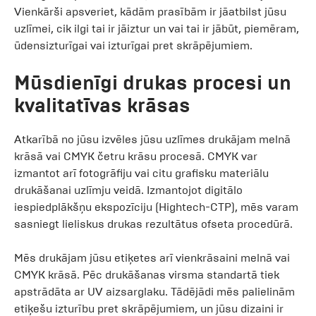
Vienkārši apsveriet, kādām prasībām ir jāatbilst jūsu
uzlīmei, cik ilgi tai ir jāiztur un vai tai ir jābūt, piemēram,
ūdensizturīgai vai izturīgai pret skrāpējumiem.
Mūsdienīgi drukas procesi un
kvalitatīvas krāsas
Atkarībā no jūsu izvēles jūsu uzlīmes drukājam melnā
krāsā vai CMYK četru krāsu procesā. CMYK var
izmantot arī fotogrāfiju vai citu grafisku materiālu
drukāšanai uzlīmju veidā. Izmantojot digitālo
iespiedplākšņu ekspozīciju (Hightech-CTP), mēs varam
sasniegt lieliskus drukas rezultātus ofseta procedūrā.
Mēs drukājam jūsu etiķetes arī vienkrāsaini melnā vai
CMYK krāsā. Pēc drukāšanas virsma standartā tiek
apstrādāta ar UV aizsarglaku. Tādējādi mēs palielinām
etiķešu izturību pret skrāpējumiem, un jūsu dizaini ir