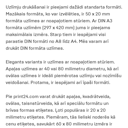
Uzlīmju drukāšanai ir pieejami dažādi standarta formāti.
Mazākais formāts, ko var izvēlēties, ir 50 x 20 mm
formāta uzlīmes ar noapaļotiem stūriem. Ar DIN A3
formāta uzlīmēm (297 x 420 mm) jums ir pieejams
maksimālais izmērs. Starp tiem ir iespējami visi
parastie DIN formāti no A8 līdz A4. Mēs varam arī
drukāt DIN formāta uzlīmes.
Elegants variants ir uzlīmes ar noapaļotiem stūriem.
Apaļas uzlīmes ar 40 vai 80 milimetru diametru, kā arī
ovālas uzlīmes ir ideāli piemērotas uzlīmju vai nozīmīšu
veidošanai. Protams, ir iespējami arī īpaši formāti.
Pie print24.com varat drukāt apaļas, kvadrātveida,
ovālas, taisnstūrveida, kā arī speciālu formātu un
brīvas formas etiķetes. Ļoti populāras ir 20 x 20
milimetru etiķetes. Piemēram, tās lieliski noderēs kā
cenu etiķetes, savukārt 60 x 80 milimetru izmērs ir