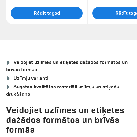
Rādīt tagad
Rādīt tag
Veidojiet uzlīmes un etiķetes dažādos formātos un
brīvās formās
Uzlīmju varianti
Augstas kvalitātes materiāli uzlīmju un etiķešu
drukāšanai
Veidojiet uzlīmes un etiķetes
dažādos formātos un brīvās
formās