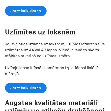
Jetzt kalkulieren
Uzlīmītes uz loksnēm
Ja izvēlaties uzlīmes uz loksnēm, uzlīmes/etiķetes tiks
uzlīmētas uz A4 vai A3 lapas. Vienā loksnē to skaits
atšķiras atkarībā no uzlīmes izmēra.
Uzlīmju lapas ir īpaši piemērotas izplatīšanai lielākā
mērogā.
Jetzt kalkulieren
Augstas kvalitātes materiāli
uzlīmju un etiķešu drukāšanai