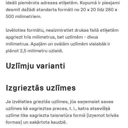
ideāli piemērots adreses etiķetēm. Kopumā ir pieejami
desmit dažādi standarta formāti no 20 x 20 līdz 280 x
500 milimetriem.
Izvēloties formātu, neaizmirstiet drukas failā etiķetēm
apgriezt trīs milimetrus, bet uzlīmēm - divus
milimetrus. Apaļām un ovālām uzlīmēm vislabāk ir
plānot 2,5 milimetru uzlaidi.
Uzlīmju varianti
Izgrieztās uzlīmes
Ja izvēlaties grieztās uzlīmes, jūs saņemsiet savas
uzlīmes kā sagrieztas preces, t. i., katra atsevišķā
uzlīme tiks sagriezta taisnstūra formā (izņemot brīvās
formas) un sakārtota kaudzē.