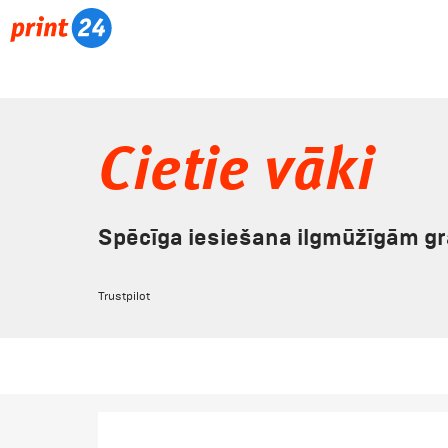
Cietie vāki
Spēcīga iesiešana ilgmūžīgām g
Trustpilot