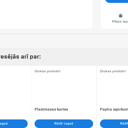
Mājas lap
resējās arī par:
Drukas produkti
Drukas produkti
Plastmasas kartes
Papīra iepirku
tagad
Rādīt tagad
Rādī