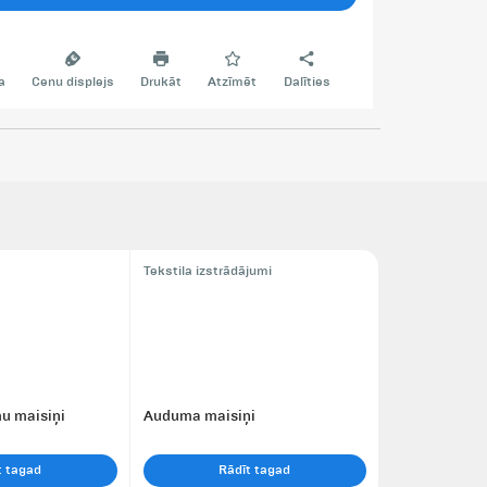
a
Cenu displejs
Drukāt
Atzīmēt
Dalīties
Tekstila izstrādājumi
mu maisiņi
Auduma maisiņi
t tagad
Rādīt tagad