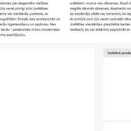
veidotas par elegantām dalības
svētkiem: mums nav dāvanas. Kopš dāva
s varat pilnīgi brīvi izvēlēties
vieglāk dāvināt dāvanas. Kvalitatīvi n
zains vai vienkāršs uzraksts, ar
ko saņēmējs vēlāk var izmantot, lai ieg
ipogrāfijām Eiropā, kas profesionāli un
Ar print24.com jūs varat uzdrukāt d
karšu izgatavošanu un apdruku. Nav
izvēlēties vienkāršas plastikāta karte
0 karšu - pateicoties mūsu modernajai
viedkarti, ko var atkārtoti papildināt ar
eluma pasūtījumu.
Izvēlētā produ