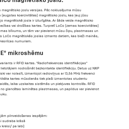
as magnētisko joslu versijas. Pēc noklusējuma mūsu
 (augstas koercivitātes) magnētisko joslu, kas ļauj jūsu
, jo magnētiskā josla ir izturīgāka. Ar šāda veida magnētisko
liecības vai drošības kartes. Turpretī LoCo (zemas koercivitātes)
mas blīvums, un tām var pievienot mūsu čipu, plastmasas un
īs LoCo magnētiskās joslas izmanto datiem, kas bieži mainās,
viesnīcas numuriem.
RE® mikroshēmu
ariants ir RFID kartes. "Radiofrekvences identifikācijas"
lietotājiem nodrošināt bezkontakta identifikāciju. Datus uz NXP
i var nolasīt, izmantojot radioviļņus ar 13,56 MHz frekvenci
tikāta kartes mūsdienās tiek plaši izmantotas studentu
rlaidēs, laika uzskaites sistēmās un piekļuves kontrolēs. RFID
 no glancētas laminētas plastmasas, un papildus var pievienot
auku.
majām pilnveidošanas iespējām:
ai sudraba krāsā
kreisi/ pa labi)