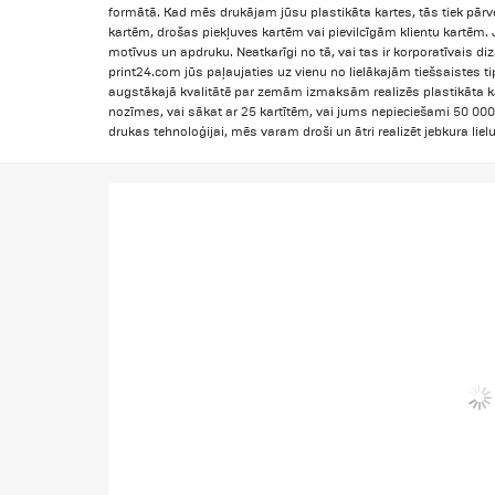
formātā. Kad mēs drukājam jūsu plastikāta kartes, tās tiek pār
kartēm, drošas piekļuves kartēm vai pievilcīgām klientu kartēm. Jū
motīvus un apdruku. Neatkarīgi no tā, vai tas ir korporatīvais di
print24.com jūs paļaujaties uz vienu no lielākajām tiešsaistes t
augstākajā kvalitātē par zemām izmaksām realizēs plastikāta 
nozīmes, vai sākat ar 25 kartītēm, vai jums nepieciešami 50 00
drukas tehnoloģijai, mēs varam droši un ātri realizēt jebkura li