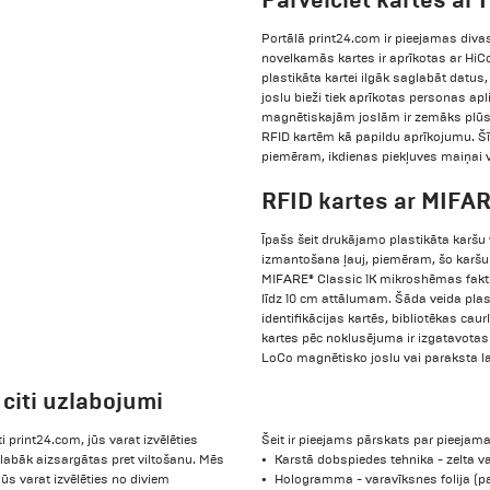
Portālā print24.com ir pieejamas div
novelkamās kartes ir aprīkotas ar HiCo
plastikāta kartei ilgāk saglabāt datus
joslu bieži tiek aprīkotas personas ap
magnētiskajām joslām ir zemāks plūs
RFID kartēm kā papildu aprīkojumu. Š
piemēram, ikdienas piekļuves maiņai 
RFID kartes ar MIFA
Īpašs šeit drukājamo plastikāta karšu v
izmantošana ļauj, piemēram, šo karšu 
MIFARE® Classic 1K mikroshēmas faktisk
līdz 10 cm attālumam. Šāda veida plas
identifikācijas kartēs, bibliotēkas cau
kartes pēc noklusējuma ir izgatavotas
LoCo magnētisko joslu vai paraksta l
citi uzlabojumi
ti print24.com, jūs varat izvēlēties
Šeit ir pieejams pārskats par pieeja
labāk aizsargātas pret viltošanu. Mēs
Karstā dobspiedes tehnika - zelta v
ūs varat izvēlēties no diviem
Hologramma - varavīksnes folija (pa 