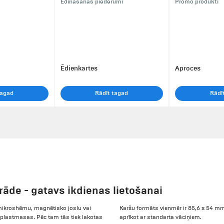
Ēdināšanas piederumi
Promo produkti
Ēdienkartes
Aproces
tagad
Rādīt tagad
Rādī
rāde - gatavs ikdienas lietošanai
r mikroshēmu, magnētisko joslu vai
Karšu formāts vienmēr ir 85,6 x 54 mm. 
 plastmasas. Pēc tam tās tiek lakotas
aprīkot ar standarta vāciņiem.