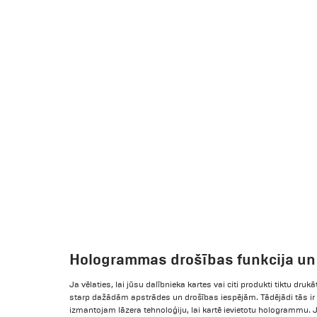
Hologrammas drošības funkcija un 
Ja vēlaties, lai jūsu dalībnieka kartes vai citi produkti tiktu drukā
starp dažādām apstrādes un drošības iespējām. Tādējādi tās ir 
izmantojam lāzera tehnoloģiju, lai kartē ievietotu hologrammu. J