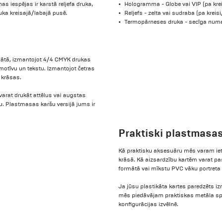
s iespējas ir karstā reljefa druka,
Hologramma - Globe vai VIP (pa krei
uka kreisajā/labajā pusē.
Reljefs - zelta vai sudraba (pa kreisi
Termopārneses druka - secīga numerā
ātā, izmantojot 4/4 CMYK drukas
 motīvu un tekstu. Izmantojot četras
 krāsas.
varat drukāt attēlus vai augstas
mu. Plastmasas karšu versijā jums ir
Praktiski plastmasa
Kā praktisku aksesuāru mēs varam iete
krāsā. Kā aizsardzību kartēm varat pasū
formātā vai mīkstu PVC vāku portreta
Ja jūsu plastikāta kartes paredzēts i
mēs piedāvājam praktiskas metāla spai
konfigurācijas izvēlnē.