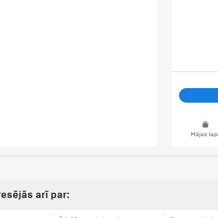
Mājas lap
resējās arī par: