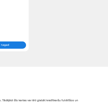
t tagad
Tādējādi šīs kartes var ērti glabāt kredītkaršu futrālīšos un