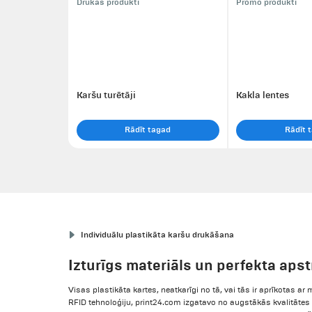
Drukas produkti
Promo produkti
Karšu turētāji
Kakla lentes
Rādīt tagad
Rādīt 
Individuālu plastikāta karšu drukāšana
Izturīgs materiāls un perfekta apst
Visas plastikāta kartes, neatkarīgi no tā, vai tās ir aprīkotas a
RFID tehnoloģiju, print24.com izgatavo no augstākās kvalitātes