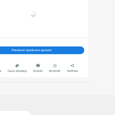
Pievienot iepirkumu grozam
a
Cenu displejs
Drukāt
Atzīmēt
Dalīties