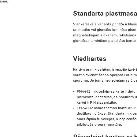
šanai.
Standarta plastmasa
Vienkāršākais variants print24 ir klas
un matēta vai glancēta laminēta plast
magnētiskajām sloksnēm, rakstīšanas 
glancētas laminētas plastikāta kartes 
Viedkartes
Kartēm ar mikroshēmu ir iespēja izvēlē
varat pievienot šādas opcijas: LoCo m
caurumu. Ja jums nepieciešamas čipa 
FM4442 mikroshēmas karte ir datu nes
piemērota identifikācijas nolūkiem 
kartei ir PIN aizsardzība.
FM24C02 mikroshēmas kartei arī ir 2
drošības nolūkos. Standarta mikrosh
abas čipkaršu versijas, ir nepiecie
atbilstoša programmatūra.
Pārvelciet kartes ar