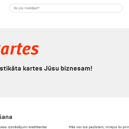
artes
astikāta kartes Jūsu biznesam!
āšana
drukas izstrādājumi kredītkartes
Mēs visi tos pazīstam, mirkļus īsi p