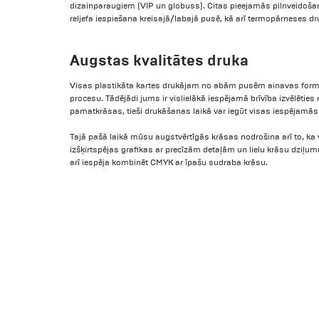
dizainparaugiem (VIP un globuss). Citas pieejamās pilnveidošana
reljefa iespiešana kreisajā/labajā pusē, kā arī termopārneses dr
Augstas kvalitātes druka
Visas plastikāta kartes drukājam no abām pusēm ainavas form
procesu. Tādējādi jums ir vislielākā iespējamā brīvība izvēlēties
pamatkrāsas, tieši drukāšanas laikā var iegūt visas iespējamās
Tajā pašā laikā mūsu augstvērtīgās krāsas nodrošina arī to, ka 
izšķirtspējas grafikas ar precīzām detaļām un lielu krāsu dziļu
arī iespēja kombinēt CMYK ar īpašu sudraba krāsu.