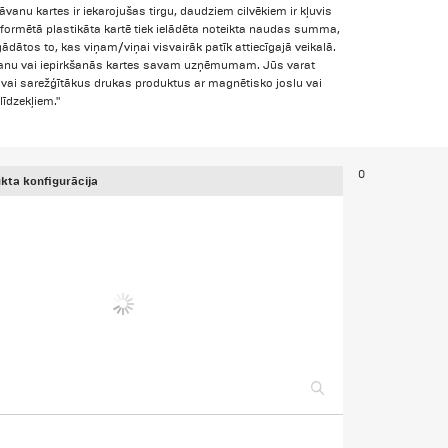
nu kartes ir iekarojušas tirgu, daudziem cilvēkiem ir kļuvis
oformētā plastikāta kartē tiek ielādēta noteikta naudas summa,
ādātos to, kas viņam/viņai visvairāk patīk attiecīgajā veikalā.
āvanu vai iepirkšanās kartes savam uzņēmumam. Jūs varat
s vai sarežģītākus drukas produktus ar magnētisko joslu vai
 līdzekļiem."
0
kta konfigurācija