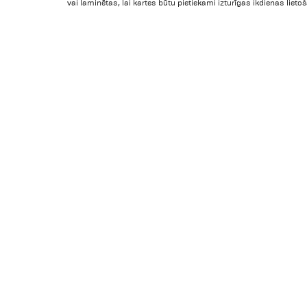
vai laminētas, lai kartes būtu pietiekami izturīgas ikdienas lieto