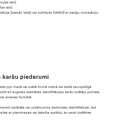
si/pa labi)
/pa labi)
cija (kreisā/ labā) vai svītrkods EAN128 ar secīgu numerāciju.
s karšu piederumi
ikt jojo mazā vai ovālā formā melnā vai baltā caurspīdīgā
tīt arī augstas kvalitātes identifikācijas karšu turētāju portreta
 vai ainavas formātā.
zmantot izstādēs vai uzņēmumos darbinieku identifikācijai, tad
les ar plastmasas vai tekstila sprādzi, ko varat izvēlēties