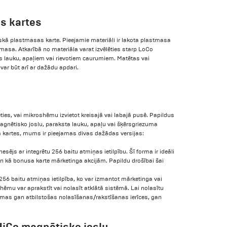
s kartes
iskā plastmasas karte. Pieejamie materiāli ir lakota plastmasa
masa. Atkarībā no materiāla varat izvēlēties starp LoCo
lauku, apaļiem vai rievotiem caurumiem. Matētas vai
var būt arī ar dažādu apdari.
ties, vai mikroshēmu izvietot kreisajā vai labajā pusē. Papildus
agnētisko joslu, paraksta lauku, apaļu vai šķērsgriezuma
kartes, mums ir pieejamas divas dažādas versijas:
ējs ar integrētu 256 baitu atmiņas ietilpību. Šī forma ir ideāli
un kā bonusa karte mārketinga akcijām. Papildu drošībai šai
56 baitu atmiņas ietilpība, ko var izmantot mārketinga vai
ēmu var aprakstīt vai nolasīt atklātā sistēmā. Lai nolasītu
šamas gan atbilstošas nolasīšanas/rakstīšanas ierīces, gan
 HiCo magnētisko joslu.