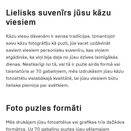
Lielisks suvenīrs jūsu kāzu
viesiem
Kāzu viesu dāvanām ir senas tradīcijas. Izmantojot
savu kāzu fotogrāfiju kā puzli, jūs varat uzdāvināt
saviem viesiem personisku suvenīru, kas viņiem
atgādinās, ka viņi bija daļa no jūsu dzīves laimīgākās
dienas. Neatkarīgi no tā, vai tā ir puzle sirds formā vai
taisnstūris ar 70 gabaliņiem, mēs izdrukāsim jūsu kāzu
fotoattēlu vislabākajā kvalitātē, lai jūsu viesiem būtu
lieliska piemiņa par svētkiem.
Foto puzles formāti
Mēs drukājam jūsu fotoattēlus vai grafikas trīs dažādos
formātos. Uz 70 gabaliņu puzles jūsu vēlamajam