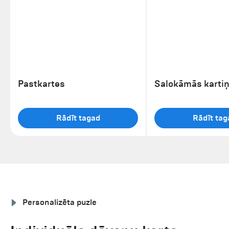
Pastkartes
Salokāmās karti
Rādīt tagad
Rādīt tag
Personalizēta puzle