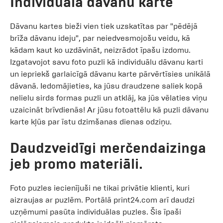
Individuāla dāvanu karte
Dāvanu kartes bieži vien tiek uzskatītas par "pēdējā
brīža dāvanu ideju", par neiedvesmojošu veidu, kā
kādam kaut ko uzdāvināt, neizrādot īpašu izdomu.
Izgatavojot savu foto puzli kā individuālu dāvanu karti
un iepriekš garlaicīgā dāvanu karte pārvērtīsies unikālā
dāvanā. Iedomājieties, ka jūsu draudzene saliek kopā
nelielu sirds formas puzli un atklāj, ka jūs vēlaties viņu
uzaicināt brīvdienās! Ar jūsu fotoattēlu kā puzli dāvanu
karte kļūs par īstu dzimšanas dienas odziņu.
Daudzveidīgi merčendaizinga
jeb promo materiāli.
Foto puzles iecienījuši ne tikai privātie klienti, kuri
aizraujas ar puzlēm. Portālā print24.com arī daudzi
uzņēmumi pasūta individuālas puzles. Šis īpaši