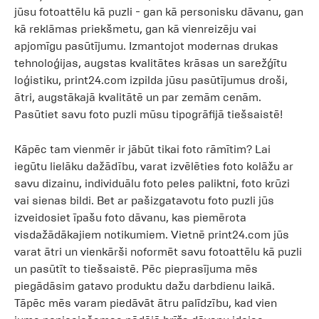
jūsu fotoattēlu kā puzli - gan kā personisku dāvanu, gan
kā reklāmas priekšmetu, gan kā vienreizēju vai
apjomīgu pasūtījumu. Izmantojot modernas drukas
tehnoloģijas, augstas kvalitātes krāsas un sarežģītu
loģistiku, print24.com izpilda jūsu pasūtījumus droši,
ātri, augstākajā kvalitātē un par zemām cenām.
Pasūtiet savu foto puzli mūsu tipogrāfijā tiešsaistē!
Kāpēc tam vienmēr ir jābūt tikai foto rāmītim? Lai
iegūtu lielāku dažādību, varat izvēlēties foto kolāžu ar
savu dizainu, individuālu foto peles paliktni, foto krūzi
vai sienas bildi. Bet ar pašizgatavotu foto puzli jūs
izveidosiet īpašu foto dāvanu, kas piemērota
visdažādākajiem notikumiem. Vietnē print24.com jūs
varat ātri un vienkārši noformēt savu fotoattēlu kā puzli
un pasūtīt to tiešsaistē. Pēc pieprasījuma mēs
piegādāsim gatavo produktu dažu darbdienu laikā.
Tāpēc mēs varam piedāvāt ātru palīdzību, kad vien