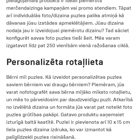
pielāgojamais produkts ir ideāli piemērots
merčendaizinga kampaņām vai promo stendiem. Tāpat
arī individuālās foto/dizaina puzles paliks atmiņā kā
dāvanas jūsu izstādes apmeklētājiem. Jūsu dizaina
nodaļa jau ir izveidojusi piemērotu dizainu? Tad sāciet
konfigurēt savas foto puzles tieši šeit. Mēs varam
izgatavot līdz pat 250 vienībām vienā ražošanas ciklā.
Personalizēta rotaļlieta
Bērni mīl puzles. Kā izveidot personalizētas puzles
saviem bērniem vai draugu bērniem? Piemēram, jūs
varat nofotografēt sava bērna mīļāko mīksto rotaļlietu,
un mēs to pārveidosim par daudzveidīgu puzli. Atkarībā
no izvēlētā dizaina un formāta jūs varat pat noteikt foto
puzles grūtības pakāpi. Gatavo produktu saņemsiet
izturīgā baltā kastītē. Puzlei ir pievienota arī 10 x 15 cm
liela puzles dizaina izdruka, ko var izmantot kā
palīglīdzekli puzles risināšanā.