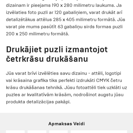
dizainam ir pieejams 190 x 280 milimetru laukums. Ja
izvēlaties foto puzli ar 120 gabaliņiem, varat drukāt arī
detalizētākus attēlus 285 x 405 milimetru formātā. Jūs
varat pie mums pasūtīt 63 gabaliņu sirds formas puzli
200 x 250 milimetru formātā.
Drukājiet puzli izmantojot
četrkrāsu drukāšanu
Jūs varat brīvi izvēlēties savu dizainu - attēli, logotipi
vai krāsaina grafika tiks perfekti izdrukāti CMYK četru
krāsu drukāšanas tehnikā. Jūsu fotoattēli tiek uzklāti uz
puzles ar kvalitatīvām krāsām, nodrošinot augstu jūsu
produkta detalizācijas pakāpi.
Apmaksas Veidi