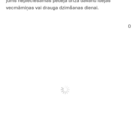
jums nepieciešamas pēdējā brīža dāvanu idejas
vecmāmiņas vai drauga dzimšanas dienai.
0