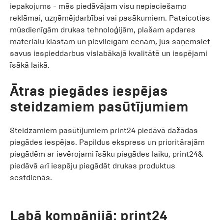
iepakojums - mēs piedāvājam visu nepieciešamo
reklāmai, uzņēmējdarbībai vai pasākumiem. Pateicoties
mūsdienīgām drukas tehnoloģijām, plašam apdares
materiālu klāstam un pievilcīgām cenām, jūs saņemsiet
savus iespieddarbus vislabākajā kvalitātē un iespējami
īsākā laikā.
Ātras piegādes iespējas
steidzamiem pasūtījumiem
Steidzamiem pasūtījumiem print24 piedāvā dažādas
piegādes iespējas. Papildus ekspress un prioritārajām
piegādēm ar ievērojami īsāku piegādes laiku, print24&
piedāvā arī iespēju piegādāt drukas produktus
sestdienās.
Labā kompānijā: print24