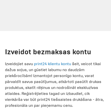
Izveidot bezmaksas kontu
Izveidojiet savu
print24 klientu kontu
šeit, veicot tikai
dažus soļus, un gūstiet labumu no daudzām
priekšrocībām! Izmantojot personīgo kontu, varat
pārvaldīt savus pasūtījumus, atkārtoti pasūtīt drukas
produktus, skatīt rēķinus un nodrošināt ekskluzīvas
atlaides. Reģistrējieties tagad un izbaudiet, cik
vienkārša var būt print24 tiešsaistes drukāšana - ātra,
profesionāla un par pieņemamu cenu.