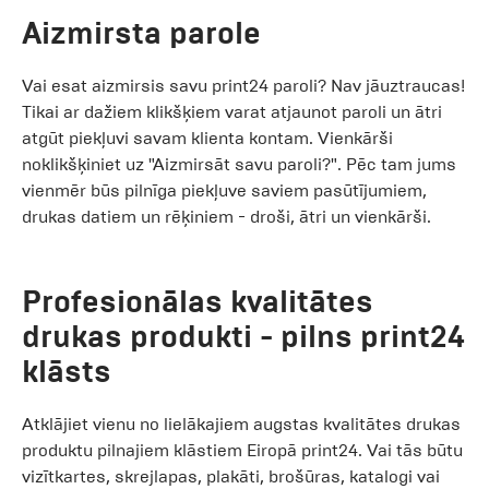
Aizmirsta parole
Vai esat aizmirsis savu print24 paroli? Nav jāuztraucas!
Tikai ar dažiem klikšķiem varat atjaunot paroli un ātri
atgūt piekļuvi savam klienta kontam. Vienkārši
noklikšķiniet uz "Aizmirsāt savu paroli?". Pēc tam jums
vienmēr būs pilnīga piekļuve saviem pasūtījumiem,
drukas datiem un rēķiniem - droši, ātri un vienkārši.
Profesionālas kvalitātes
drukas produkti - pilns print24
klāsts
Atklājiet vienu no lielākajiem augstas kvalitātes drukas
produktu pilnajiem klāstiem Eiropā print24. Vai tās būtu
vizītkartes, skrejlapas, plakāti, brošūras, katalogi vai