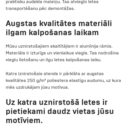
praktisku audekla maisiņu. Tas atvieglo letes
transportēšanu pēc demontāžas.
Augstas kvalitātes materiāli
ilgam kalpošanas laikam
Mūsu uznirstošajiem skaitītājiem ir alumīnija rāmis.
Materiāls ir izturīgs un vienlaikus viegls. Tas nodrošina
vieglu lietošanu un ilgu letes kalpošanas laiku.
Katrs iznirstošais stends ir pārklāts ar augstas
kvalitātes 250 g/m² poliestera elastīgu audumu, uz kura
mēs uzdrukājam jūsu motīvus.
Uz katra uznirstošā letes ir
pietiekami daudz vietas jūsu
motīviem.