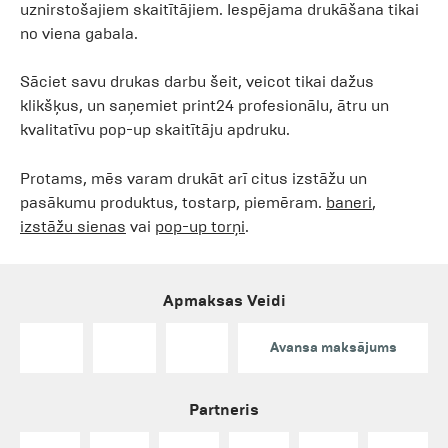
uznirstošajiem skaitītājiem. Iespējama drukāšana tikai
no viena gabala.
Sāciet savu drukas darbu šeit, veicot tikai dažus
klikšķus, un saņemiet print24 profesionālu, ātru un
kvalitatīvu pop-up skaitītāju apdruku.
Protams, mēs varam drukāt arī citus izstāžu un
pasākumu produktus, tostarp, piemēram.
baneri
,
izstāžu sienas
vai
pop-up torņi
.
Apmaksas Veidi
Avansa maksājums
Partneris