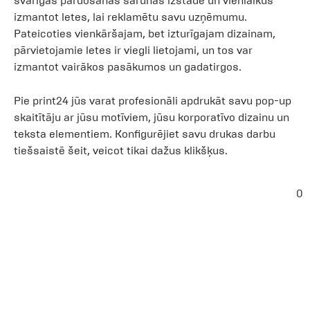
svarīgas pārdošanas sarunas izstādē un vienlaikus
izmantot letes, lai reklamētu savu uzņēmumu.
Pateicoties vienkāršajam, bet izturīgajam dizainam,
pārvietojamie letes ir viegli lietojami, un tos var
izmantot vairākos pasākumos un gadatirgos.
Pie print24 jūs varat profesionāli apdrukāt savu pop-up
skaitītāju ar jūsu motīviem, jūsu korporatīvo dizainu un
teksta elementiem. Konfigurējiet savu drukas darbu
tiešsaistē šeit, veicot tikai dažus klikšķus.
0