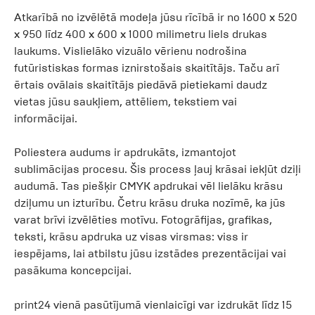
Atkarībā no izvēlētā modeļa jūsu rīcībā ir no 1600 x 520
x 950 līdz 400 x 600 x 1000 milimetru liels drukas
laukums. Vislielāko vizuālo vērienu nodrošina
futūristiskas formas iznirstošais skaitītājs. Taču arī
ērtais ovālais skaitītājs piedāvā pietiekami daudz
vietas jūsu saukļiem, attēliem, tekstiem vai
informācijai.
Poliestera audums ir apdrukāts, izmantojot
sublimācijas procesu. Šis process ļauj krāsai iekļūt dziļi
audumā. Tas piešķir CMYK apdrukai vēl lielāku krāsu
dziļumu un izturību. Četru krāsu druka nozīmē, ka jūs
varat brīvi izvēlēties motīvu. Fotogrāfijas, grafikas,
teksti, krāsu apdruka uz visas virsmas: viss ir
iespējams, lai atbilstu jūsu izstādes prezentācijai vai
pasākuma koncepcijai.
print24 vienā pasūtījumā vienlaicīgi var izdrukāt līdz 15