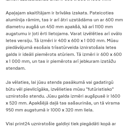
Apaļajam skaitītājam ir brīvāks izskats. Pateicoties
alumīnija rāmim, tas ir arī ātri uzstādāms un ar 600 mm
diametru augšā un 450 mm apakšā, kā arī 1100 mm
augstumu ir ļoti ērti lietojams. Varat izvēlēties arī ovālo
letes versiju. Tā izmēri ir 400 x 600 x 1 000 mm. Mūsu
piedāvājumā esošais trīsstūrveida iznirstošais letes
galds ir ideāli piemērots stūriem. Tā izmēri ir 600 x 600
x 1 000 mm, un tas ir piemērots arī jebkuram izstāžu
stendam.
Ja vēlaties, lai jūsu stends pasākumā vai gadatirgū
būtu vēl pievilcīgāks, izvēlieties mūsu "futūristisko"
uznirstošo stendu. Jūsu galda izmēri augšpusē ir 1600
x 520 mm. Apakšējā daļā tas sašaurinās, un tā virsma
950 mm augstumā ir 1000 x 320 mm liela.
Visi print24 uznirstošie galdiņi tiek piegādāti kopā ar