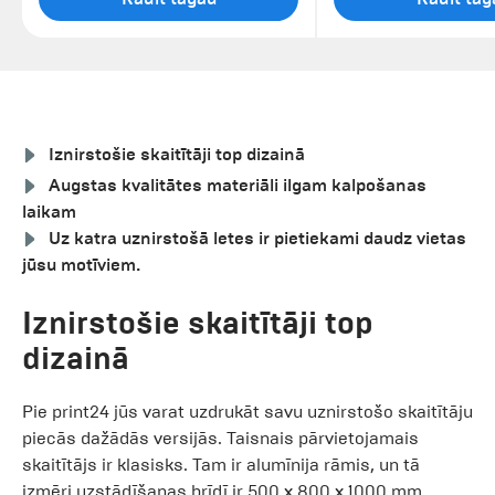
Iznirstošie skaitītāji top dizainā
Augstas kvalitātes materiāli ilgam kalpošanas
laikam
Uz katra uznirstošā letes ir pietiekami daudz vietas
jūsu motīviem.
Iznirstošie skaitītāji top
dizainā
Pie print24 jūs varat uzdrukāt savu uznirstošo skaitītāju
piecās dažādās versijās. Taisnais pārvietojamais
skaitītājs ir klasisks. Tam ir alumīnija rāmis, un tā
izmēri uzstādīšanas brīdī ir 500 x 800 x 1000 mm.