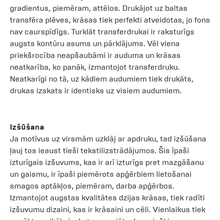
gradientus, piemēram, attēlos. Drukājot uz baltas
transfēra plēves, krāsas tiek perfekti atveidotas, jo fons
nav caurspīdīgs. Turklāt transferdrukai ir raksturīgs
augsts kontūru asums un pārklājums. Vēl viena
priekšrocība neapšaubāmi ir auduma un krāsas
neatkarība, ko panāk, izmantojot transferdruku.
Neatkarīgi no tā, uz kādiem audumiem tiek drukāts,
drukas izskats ir identisks uz visiem audumiem.
Izšūšana
Ja motīvus uz virsmām uzklāj ar apdruku, tad izšūšana
ļauj tos ieaust tieši tekstilizstrādājumos. Šis īpaši
izturīgais izšuvums, kas ir arī izturīgs pret mazgāšanu
un gaismu, ir īpaši piemērots apģērbiem lietošanai
smagos aptākļos, piemēram, darba apģērbos.
Izmantojot augstas kvalitātes dzijas krāsas, tiek radīti
izšuvumu dizaini, kas ir krāsaini un cēli. Vienlaikus tiek