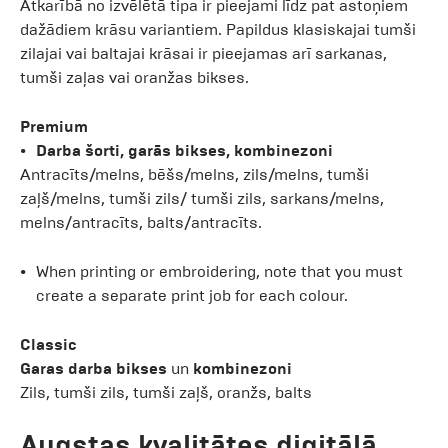
Atkarībā no izvēlētā tipa ir pieejami līdz pat astoņiem
dažādiem krāsu variantiem. Papildus klasiskajai tumši
zilajai vai baltajai krāsai ir pieejamas arī sarkanas,
tumši zaļas vai oranžas bikses.
Premium
Darba šorti, garās bikses, kombinezoni
Antracīts/melns, bēšs/melns, zils/melns, tumši
zaļš/melns, tumši zils/ tumši zils, sarkans/melns,
melns/antracīts, balts/antracīts.
When printing or embroidering, note that you must
create a separate print job for each colour.
Classic
Garas darba bikses
un
kombinezoni
Zils, tumši zils, tumši zaļš, oranžs, balts
Augstas kvalitātes digitālā