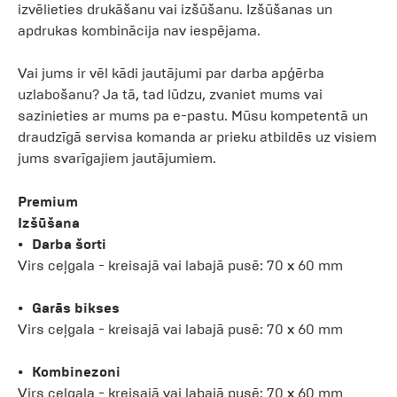
izvēlieties drukāšanu vai izšūšanu. Izšūšanas un
apdrukas kombinācija nav iespējama.
Vai jums ir vēl kādi jautājumi par darba apģērba
uzlabošanu? Ja tā, tad lūdzu, zvaniet mums vai
sazinieties ar mums pa e-pastu. Mūsu kompetentā un
draudzīgā servisa komanda ar prieku atbildēs uz visiem
jums svarīgajiem jautājumiem.
Premium
Izšūšana
Darba šorti
Virs ceļgala - kreisajā vai labajā pusē: 70 x 60 mm
Garās bikses
Virs ceļgala - kreisajā vai labajā pusē: 70 x 60 mm
Kombinezoni
Virs ceļgala - kreisajā vai labajā pusē: 70 x 60 mm