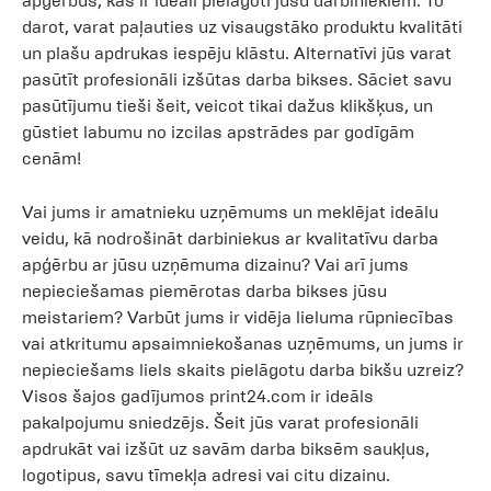
apģērbus, kas ir ideāli pielāgoti jūsu darbiniekiem. To
darot, varat paļauties uz visaugstāko produktu kvalitāti
un plašu apdrukas iespēju klāstu. Alternatīvi jūs varat
pasūtīt profesionāli izšūtas darba bikses. Sāciet savu
pasūtījumu tieši šeit, veicot tikai dažus klikšķus, un
gūstiet labumu no izcilas apstrādes par godīgām
cenām!
Vai jums ir amatnieku uzņēmums un meklējat ideālu
veidu, kā nodrošināt darbiniekus ar kvalitatīvu darba
apģērbu ar jūsu uzņēmuma dizainu? Vai arī jums
nepieciešamas piemērotas darba bikses jūsu
meistariem? Varbūt jums ir vidēja lieluma rūpniecības
vai atkritumu apsaimniekošanas uzņēmums, un jums ir
nepieciešams liels skaits pielāgotu darba bikšu uzreiz?
Visos šajos gadījumos print24.com ir ideāls
pakalpojumu sniedzējs. Šeit jūs varat profesionāli
apdrukāt vai izšūt uz savām darba biksēm saukļus,
logotipus, savu tīmekļa adresi vai citu dizainu.