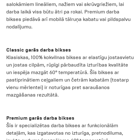
salokāmiem lineāliem, nažiem vai skrūvgriežiem, lai
darba laikā viss būtu ātri pa rokai. Premium darba
bikses piedāvā arī mobilā tālruņa kabatu vai pildspalvu
nodalījumu.
Classic garās darba bikses
Klasiskas, 100% kokvilnas bikses ar elastīgu jostasvietu
un jostas cilpām, rūpīgi pārbaudīta izturības kvalitāte
un iespēja mazgāt 60° temperatūrā. Šīs bikses ar
pastiprinātiem ceļgaliem un četrām kabatām (tostarp
vienu mērlentei) ir noturīgas pret saraušanos
mazgāšanas rezultātā.
Premium garās darba bikses
Šīs ir specializētas darba bikses ar funkcionālām
detaļām, kas izgatavotas no izturīga, pretnodiluma,