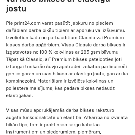
jostu
Pie print24.com varat pasūtīt jebkuru no pieciem
dažādiem darba bikšu tipiem ar apdruku vai izšuvumu.
Izvēlieties kādu no pārbaudītiem Classic vai Premium
klases darba apģērbiem. Visas Classic darba bikses ir
izgatavotas no 100 % kokvilnas ar 285 gsm blīvumu.
Tāpat kā Classic, arī Premium bikses pateicoties ļoti
izturīgai trīskāršo šuvju apstrādei izskatās pārliecinoši
gan kā garās un īsās bikses ar elastīgu jostu, gan arī kā
kombinezoini. Materiālam ir izvēlēts kokvilnas un
poliestera maisījums, kas padara bikses nedaudz
elastīgākas.
Visas mūsu apdrukājamās darba bikses raksturo
augsta funkcionalitāte un elastība. Atkarībā no izvēlētā
bikšu tipa, tām ir praktiskas kargo kabatas
instrumentiem un piederumiem, piemēram,