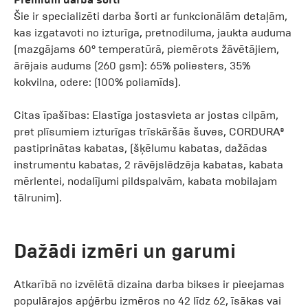
Šie ir specializēti darba šorti ar funkcionālām detaļām,
kas izgatavoti no izturīga, pretnodiluma, jaukta auduma
(mazgājams 60° temperatūrā, piemērots žāvētājiem,
ārējais audums (260 gsm): 65% poliesters, 35%
kokvilna, odere: (100% poliamīds).
Citas īpašības: Elastīga jostasvieta ar jostas cilpām,
pret plīsumiem izturīgas trīskāršās šuves, CORDURA®
pastiprinātas kabatas, (šķēlumu kabatas, dažādas
instrumentu kabatas, 2 rāvējslēdzēja kabatas, kabata
mērlentei, nodalījumi pildspalvām, kabata mobilajam
tālrunim).
Dažādi izmēri un garumi
Atkarībā no izvēlētā dizaina darba bikses ir pieejamas
populārajos apģērbu izmēros no 42 līdz 62, īsākas vai