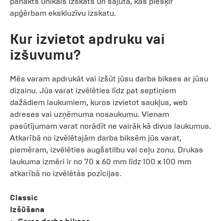
panākts unikāls izskats un sajūta, kas piešķir
apģērbam ekskluzīvu izskatu.
Kur izvietot apdruku vai
izšuvumu?
Mēs varam apdrukāt vai izšūt jūsu darba bikses ar jūsu
dizainu. Jūs varat izvēlēties līdz pat septiņiem
dažādiem laukumiem, kuros izvietot saukļus, web
adreses vai uzņēmuma nosaukumu. Vienam
pasūtījumam varat norādīt ne vairāk kā divus laukumus.
Atkarībā no izvēlētajām darba biksēm jūs varat,
piemēram, izvēlēties augšstilbu vai ceļu zonu. Drukas
laukuma izmēri ir no 70 x 60 mm līdz 100 x 100 mm
atkarībā no izvēlētās pozīcijas.
Classic
Izšūšana