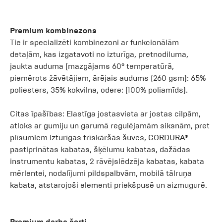
Premium kombinezons
Tie ir specializēti kombinezoni ar funkcionālām
detaļām, kas izgatavoti no izturīga, pretnodiluma,
jaukta auduma (mazgājams 60° temperatūrā,
piemērots žāvētājiem, ārējais audums (260 gsm): 65%
poliesters, 35% kokvilna, odere: (100% poliamīds).
Citas īpašības: Elastīga jostasvieta ar jostas cilpām,
atloks ar gumiju un garumā regulējamām siksnām, pret
plīsumiem izturīgas trīskāršās šuves, CORDURA®
pastiprinātas kabatas, šķēlumu kabatas, dažādas
instrumentu kabatas, 2 rāvējslēdzēja kabatas, kabata
mērlentei, nodalījumi pildspalbvām, mobilā tālruņa
kabata, atstarojoši elementi priekšpusē un aizmugurē.
Premium darba šorti