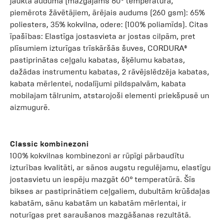
jaukta auduma (mazgājams 60° temperatūrā,
piemērots žāvētājiem, ārējais audums (260 gsm): 65%
poliesters, 35% kokvilna, odere: (100% poliamīds). Citas
īpašības: Elastīga jostasvieta ar jostas cilpām, pret
plīsumiem izturīgas trīskāršās šuves, CORDURA®
pastiprinātas ceļgalu kabatas, šķēlumu kabatas,
dažādas instrumentu kabatas, 2 rāvējslēdzēja kabatas,
kabata mērlentei, nodalījumi pildspalvām, kabata
mobilajam tālrunim, atstarojoši elementi priekšpusē un
aizmugurē.
Classic kombinezoni
100% kokvilnas kombinezoni ar rūpīgi pārbaudītu
izturības kvalitāti, ar sānos augstu regulējamu, elastīgu
jostasvietu un iespēju mazgāt 60° temperatūrā. Šīs
bikses ar pastiprinātiem ceļgaliem, dubultām krūšdaļas
kabatām, sānu kabatām un kabatām mērlentai, ir
noturīgas pret saraušanos mazgāšanas rezultātā.