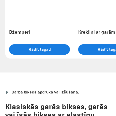
Džemperi
Rādīt tagad
Rādīt tag
Darba bikses apdruka vai izšūšana.
Klasiskās garās bikses, garās
vai īsās bikses ar elastīgu