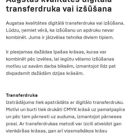
transferdruka vai izšūšana
Augstas kvalitātes digitālā transferdruka vai izšūšana.
Lūdzu, ņemiet vērā, ka izšūšanu un apdruku nevar
kombinēt. Jums ir jāizvēlas tehnika diviem tipiem.
Ir pieejamas dažādas īpašas krāsas, kuras var
kombinēt pēc izvēles, lai iegūtu vēlamo izšūšanas
motīvu uz savām darba biksēm, izmantojot līdz pat
divpadsmit dažādām dzijas krāsām.
Transferdruka
Izstrādājums tiek apstrādāts ar digitālo transferdruku.
Motīvi un burti tiek drukāti CMYK krāsā uz pamatpapīra
un pēc tam pārnesti uz auduma, izmantojot pārneses
presi. Ar transferdrukas metodi var izcili atveidot gan
vienkāršas krāsas, gan arī vissmalkākos krāsu