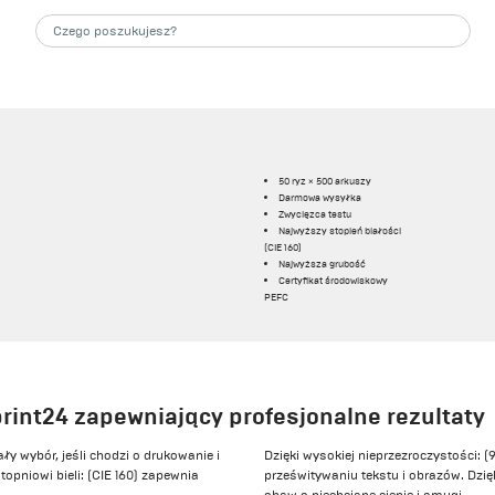
o
50 ryz × 500 arkuszy
Darmowa wysyłka
Zwycięzca testu
Najwyższy stopień białości
(CIE 160)
Najwyższa grubość
Certyfikat środowiskowy
PEFC
print24 zapewniający profesjonalne rezultaty
ły wybór, jeśli chodzi o drukowanie i
Dzięki wysokiej nieprzezroczystości: 
opniowi bieli: (CIE 160) zapewnia
prześwitywaniu tekstu i obrazów. Dzi