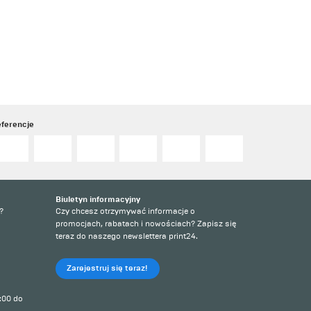
ferencje
Biuletyn informacyjny
?
Czy chcesz otrzymywać informacje o
promocjach, rabatach i nowościach? Zapisz się
teraz do naszego newslettera print24.
Zarejestruj się teraz!
:00 do