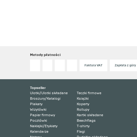
Metody płatności
Faktura VAT
Zapłata z góry
Topseller
Ulotki/Ulotki składane
Teczki firmowe
Broszury/Katalogi
Książki
Plakaty
Koperty
Wizytówki
Rollupy
Papier firmowy
Kartki składane
Pocztówki
Beachflags
Naklejki/Etykiety
T-shirty
Kalendarze
Flagi