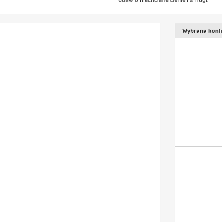
obaw o niechciane cienie i smugi.
Wybrana konfi