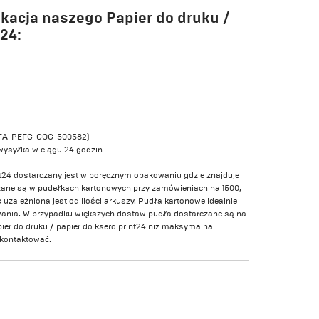
kacja naszego Papier do druku /
t24:
 (GFA-PEFC-COC-500582)
wysyłka w ciągu 24 godzin
int24 dostarczany jest w poręcznym opakowaniu gdzie znajduje
zane są w pudełkach kartonowych przy zamówieniach na 1500,
 uzależniona jest od ilości arkuszy. Pudła kartonowe idealnie
ywania. W przypadku większych dostaw pudła dostarczane są na
apier do druku / papier do ksero print24 niż maksymalna
skontaktować.