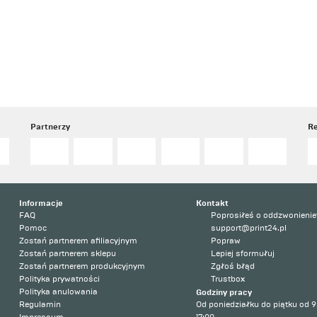
Partnerzy
Re
Informacje
Kontakt
FAQ
Poprosiłeś o oddzwonienie
Pomoc
support@print24.pl
Zostań partnerem afiliacyjnym
Popraw
Zostań partnerem sklepu
Lepiej sformułuj
Zostań partnerem produkcyjnym
Zgłoś błąd
Polityka prywatności
Trustbox
Polityka anulowania
Godziny pracy
Regulamin
Od poniedziałku do piątku od 9