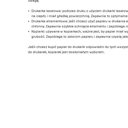
uwagę.
Drukarka laserowa: podczas druku z użyciem drukarki laserowe
na ciepło i miał gładką powierzchnię. Zapewnia to optymalne 
Drukarka atramentowa: jeśli chcesz użyć papieru w drukarce 
chłonny. Zapewnia szybkie schnięcie atramentu i zapobiega 
Kopiarki: używane w kopiarkach, ważne jest, by papier miał 
grubość. Zapobiega to zatorom papieru i zapewnia czystą jak
Jeśli chcesz kupić papier do drukarki odpowiedni do tych wszys
do drukarek, kopiarek jest doskonałym wyborem.