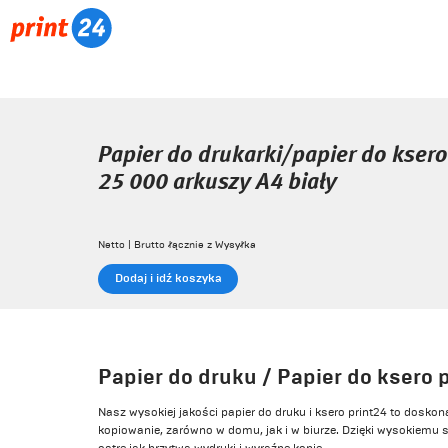
Papier do drukarki/papier do kser
25 000 arkuszy A4 biały
Netto | Brutto łącznie z Wysyłka
Dodaj i idź koszyka
Papier do druku / Papier do ksero 
Nasz wysokiej jakości papier do druku i ksero print24 to doskona
kopiowanie, zarówno w domu, jak i w biurze. Dzięki wysokiemu st