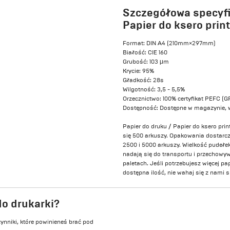
Szczegółowa specyfi
Papier do ksero prin
Format: DIN A4 (210mm×297mm)
Białość: CIE 160
Grubość: 103 μm
Krycie: 95%
Gładkość: 28s
Wilgotność: 3,5 - 5,5%
Orzecznictwo: 100% certyfikat PEFC
Dostępność: Dostępne w magazynie, 
Papier do druku / Papier do ksero pr
się 500 arkuszy. Opakowania dostarc
2500 i 5000 arkuszy. Wielkość pudełek
nadają się do transportu i przechow
paletach. Jeśli potrzebujesz więcej p
dostępna ilość, nie wahaj się z nami 
do drukarki?
zynniki, które powinieneś brać pod