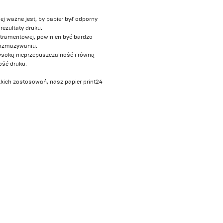
j ważne jest, by papier był odporny
rezultaty druku.
atramentowej, powinien być bardzo
rozmazywaniu.
wysoką nieprzepuszczalność i równą
ość druku.
tkich zastosowań, nasz papier print24