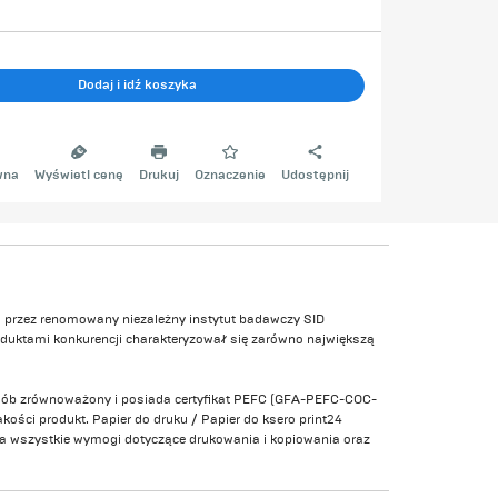
Dodaj i idź koszyka
wna
Wyświetl cenę
Drukuj
Oznaczenie
Udostępnij
m przez renomowany niezależny instytut badawczy SID
duktami konkurencji charakteryzował się zarówno największą
osób zrównoważony i posiada certyfikat PEFC (GFA-PEFC-COC-
kości produkt. Papier do druku / Papier do ksero print24
łnia wszystkie wymogi dotyczące drukowania i kopiowania oraz