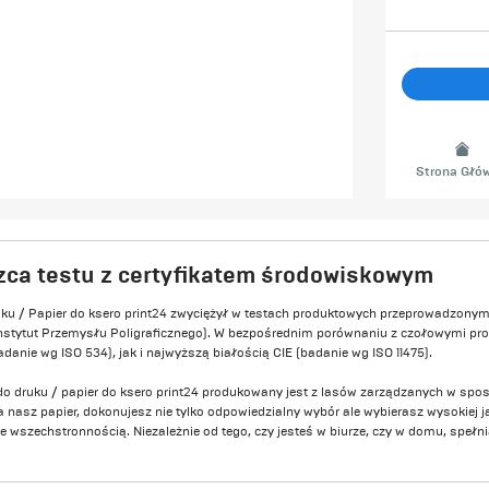
Strona Głó
zca testu z certyfikatem środowiskowym
uku / Papier do ksero print24 zwyciężył w testach produktowych przeprowadzony
nstytut Przemysłu Poligraficznego). W bezpośrednim porównaniu z czołowymi pro
danie wg ISO 534), jak i najwyższą białością CIE (badanie wg ISO 11475).
do druku / papier do ksero print24 produkowany jest z lasów zarządzanych w sp
nasz papier, dokonujesz nie tylko odpowiedzialny wybór ale wybierasz wysokiej ja
że wszechstronnością. Niezależnie od tego, czy jesteś w biurze, czy w domu, spe