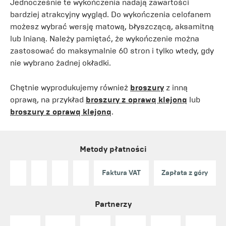
Jednocześnie te wykończenia nadają zawartości
bardziej atrakcyjny wygląd. Do wykończenia celofanem
możesz wybrać wersję matową, błyszczącą, aksamitną
lub lnianą. Należy pamiętać, że wykończenie można
zastosować do maksymalnie 60 stron i tylko wtedy, gdy
nie wybrano żadnej okładki.
Chętnie wyprodukujemy również
broszury
z inną
oprawą, na przykład
broszury z oprawą klejoną
lub
broszury z oprawą klejoną
.
Metody płatności
Faktura VAT
Zapłata z góry
Partnerzy