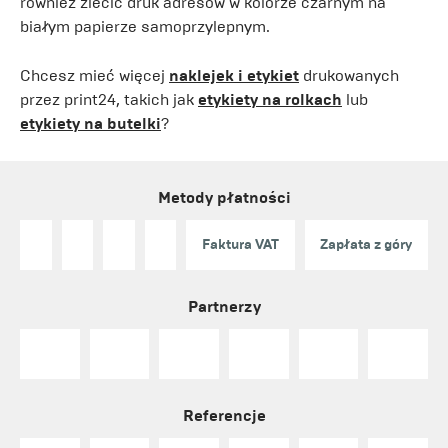
również zlecić druk adresów w kolorze czarnym na
białym papierze samoprzylepnym.
Chcesz mieć więcej
naklejek i etykiet
drukowanych
przez print24, takich jak
etykiety na rolkach
lub
etykiety na butelki
?
Metody płatności
Faktura VAT
Zapłata z góry
Partnerzy
Referencje