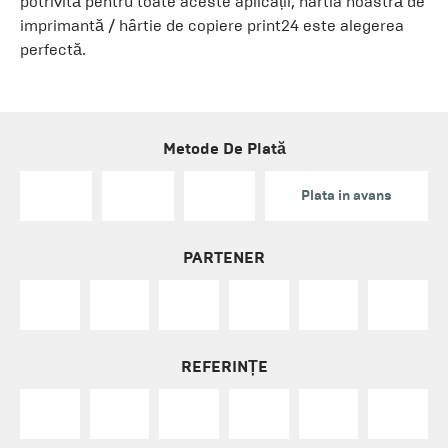
potrivită pentru toate aceste aplicații, hârtia noastră de
imprimantă / hârtie de copiere print24 este alegerea
perfectă.
Metode De Plată
Plata in avans
PARTENER
REFERINȚE