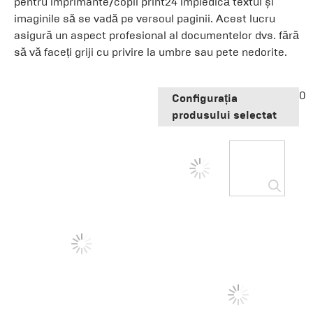
pentru imprimante/copii print24 împiedică textul și
imaginile să se vadă pe versoul paginii. Acest lucru
asigură un aspect profesional al documentelor dvs. fără
să vă faceți griji cu privire la umbre sau pete nedorite.
0
Configurația
produsului selectat