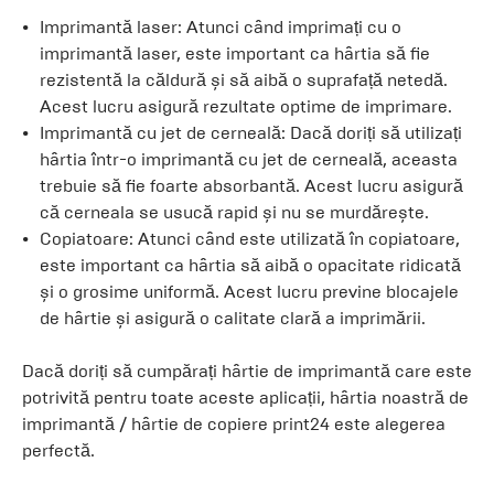
Imprimantă laser: Atunci când imprimați cu o
imprimantă laser, este important ca hârtia să fie
rezistentă la căldură și să aibă o suprafață netedă.
Acest lucru asigură rezultate optime de imprimare.
Imprimantă cu jet de cerneală: Dacă doriți să utilizați
hârtia într-o imprimantă cu jet de cerneală, aceasta
trebuie să fie foarte absorbantă. Acest lucru asigură
că cerneala se usucă rapid și nu se murdărește.
Copiatoare: Atunci când este utilizată în copiatoare,
este important ca hârtia să aibă o opacitate ridicată
și o grosime uniformă. Acest lucru previne blocajele
de hârtie și asigură o calitate clară a imprimării.
Dacă doriți să cumpărați hârtie de imprimantă care este
potrivită pentru toate aceste aplicații, hârtia noastră de
imprimantă / hârtie de copiere print24 este alegerea
perfectă.