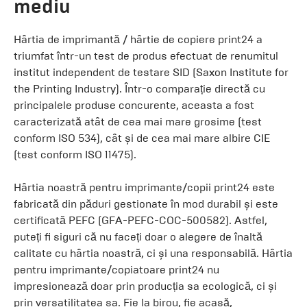
mediu
Hârtia de imprimantă / hârtie de copiere print24 a
triumfat într-un test de produs efectuat de renumitul
institut independent de testare SID (Saxon Institute for
the Printing Industry). Într-o comparație directă cu
principalele produse concurente, aceasta a fost
caracterizată atât de cea mai mare grosime (test
conform ISO 534), cât și de cea mai mare albire CIE
(test conform ISO 11475).
Hârtia noastră pentru imprimante/copii print24 este
fabricată din păduri gestionate în mod durabil și este
certificată PEFC (GFA-PEFC-COC-500582). Astfel,
puteți fi siguri că nu faceți doar o alegere de înaltă
calitate cu hârtia noastră, ci și una responsabilă. Hârtia
pentru imprimante/copiatoare print24 nu
impresionează doar prin producția sa ecologică, ci și
prin versatilitatea sa. Fie la birou, fie acasă,