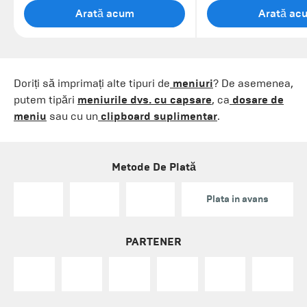
Arată acum
Arată ac
Doriți să imprimați alte tipuri de
meniuri
? De asemenea,
putem tipări
meniurile dvs. cu capsare
, ca
dosare de
meniu
sau cu un
clipboard suplimentar
.
Metode De Plată
Plata in avans
PARTENER