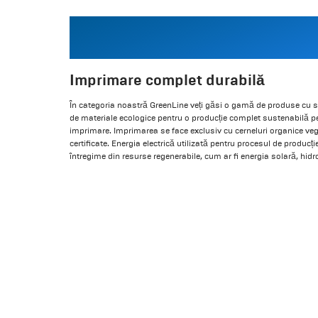
Imprimare complet durabilă
În categoria noastră GreenLine veți găsi o gamă de produse cu 
de materiale ecologice pentru o producție complet sustenabilă 
imprimare. Imprimarea se face exclusiv cu cerneluri organice veg
certificate. Energia electrică utilizată pentru procesul de producț
întregime din resurse regenerabile, cum ar fi energia solară, hidro