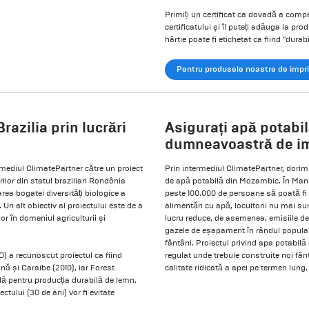
Primiți un certificat ca dovadă a compe
certificatului și îl puteți adăuga la 
hârtie poate fi etichetat ca fiind "durabi
Pentru produsele noastre de impr
razilia prin lucrări
Asigurați apă potabi
dumneavoastră de i
rmediul ClimatePartner către un proiect
Prin intermediul ClimatePartner, dorim
urilor din statul brazilian Rondônia
de apă potabilă din Mozambic. În Manica
ea bogatei diversități biologice a
peste 100.000 de persoane să poată fi 
. Un alt obiectiv al proiectului este de a
alimentări cu apă, locuitorii nu mai sun
lor în domeniul agriculturii și
lucru reduce, de asemenea, emisiile de 
gazele de eșapament în rândul populației
fântâni. Proiectul privind apa potabil
O) a recunoscut proiectul ca fiind
regulat unde trebuie construite noi fân
ă și Caraibe (2010), iar Forest
calitate ridicată a apei pe termen lung.
ală pentru producția durabilă de lemn.
ctului (30 de ani) vor fi evitate