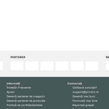
PARTENER
R
Informații
Contactați
Întrebări Frecvente
Callback solicitat?
Ajutor
support@print24.ro
Deveniți partener de magazin
Deveniți mai buni
Deveniți partener de producție
Formulați mai bine
Politică de confidențialitate
Raportați greșeli