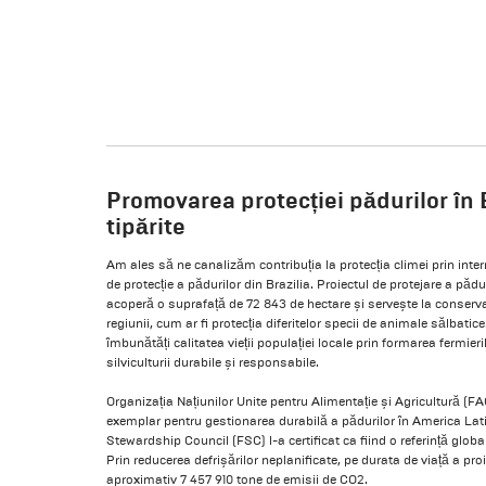
Promovarea protecției pădurilor în B
tipărite
Am ales să ne canalizăm contribuția la protecția climei prin inte
de protecție a pădurilor din Brazilia. Proiectul de protejare a păd
acoperă o suprafață de 72 843 de hectare și servește la conservar
regiunii, cum ar fi protecția diferitelor specii de animale sălbatice
îmbunătăți calitatea vieții populației locale prin formarea fermieri
silviculturii durabile și responsabile.
Organizația Națiunilor Unite pentru Alimentație și Agricultură (FA
exemplar pentru gestionarea durabilă a pădurilor în America Latin
Stewardship Council (FSC) l-a certificat ca fiind o referință glob
Prin reducerea defrișărilor neplanificate, pe durata de viață a proie
aproximativ 7 457 910 tone de emisii de CO2.