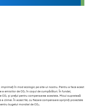
să imprimați în mod ecologic pe site-ul nostru. Pentru a face acest
e a emisiilor de CO₂ în coșul de cumpărături. În fundal,
e CO₂ și prețul pentru compensarea acesteia. Micul suprataxă
e a climei. În acest fel, cu fiecare compensare sprijiniți proiectele
pentru bugetul mondial de CO₂.