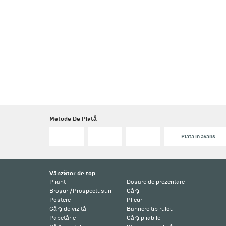
Metode De Plată
Plata in avans
Vânzător de top
Pliant
Dosare de prezentare
Broșuri/Prospectusuri
Cărți
Postere
Plicuri
Cărți de vizită
Bannere tip rulou
Papetărie
Cărți pliabile