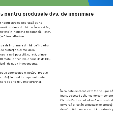
 pentru produsele dvs. de imprimare
or noștri care colaborează cu noi
ază produse din hârtie. În acest fel,
itate în industria tipografică. Pentru
ie ClimatePartner.
re de imprimare din hârtie în cadrul
e protecție a climei de la
ces la apă potabilă curată, printre
e ClimatePartner reduc emisiile de CO₂.
izații de audit independente.
rodus este ecologic, fiecărui produs i
urmăriți în mod transparent toate
imare pe site-ul ClimatePartner.
În calitate de client, este foarte ușor 
lucru, selectați opțiunea de compensar
ClimatePartner calculează amprenta d
se varsă direct în proiectele de protecți
de reîmpădurire care sunt importante 