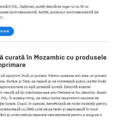
nsării CO₂. Opțional, puteți descărca logo-ul cu ID-ul
produsele dumneavoastră. Astfel, produsul dumneavoastră de
l".
imare
lă curată în Mozambic cu produsele
mprimare
 să sprijinim încă un proiect. Pentru aceasta am ales un proiect
, Sofala și Tete, se repară și se instalează puțuri, astfel încât
aprovizionate cu apă potabilă curată. Datorită acestei
t nevoiți să își sterilizeze apa prin fierbere la foc deschis. Acest
CO₂. În același timp, se reduc bolile respiratorii cauzate de
 locale. Copiii, în special, beneficiază de noile instalații pentru
ă colaborează cu ONG-urile de pe teren și explorează în mod
tâni și unde trebuie reparate cele existente pentru a asigura o