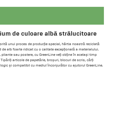
ium de culoare albă strălucitoare
torită unui proces de producție special, hârtia noastră reciclată
 alb foarte ridicat cu o calitate excepțională a materialului.
ă, pliante sau postere, cu GreenLine veți obține în același timp
Tipăriți articole de papetărie, broșuri, blocuri de scris, cărți
logic și compatibil cu mediul înconjurător cu ajutorul GreenLine.