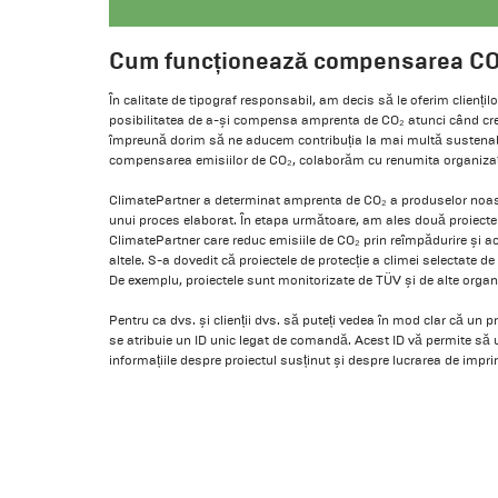
Cum funcționează compensarea CO₂
În calitate de tipograf responsabil, am decis să le oferim cliențil
posibilitatea de a-și compensa amprenta de CO₂ atunci când cree
împreună dorim să ne aducem contribuția la mai multă sustenabil
compensarea emisiilor de CO₂, colaborăm cu renumita organizaț
ClimatePartner a determinat amprenta de CO₂ a produselor noast
unui proces elaborat. În etapa următoare, am ales două proiecte d
ClimatePartner care reduc emisiile de CO₂ prin reîmpădurire și ac
altele. S-a dovedit că proiectele de protecție a climei selectate d
De exemplu, proiectele sunt monitorizate de TÜV și de alte organ
Pentru ca dvs. și clienții dvs. să puteți vedea în mod clar că un p
se atribuie un ID unic legat de comandă. Acest ID vă permite să 
informațiile despre proiectul susținut și despre lucrarea de impr