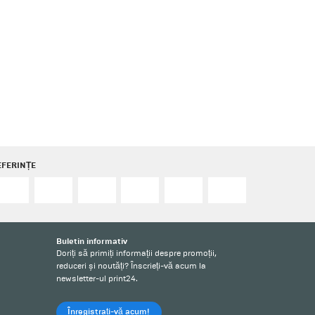
EFERINȚE
Buletin informativ
Doriți să primiți informații despre promoții,
reduceri și noutăți? Înscrieți-vă acum la
newsletter-ul print24.
Înregistrați-vă acum!