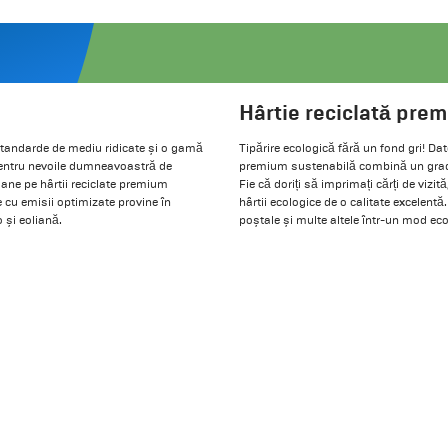
Hârtie reciclată prem
standarde de mediu ridicate și o gamă
Tipărire ecologică fără un fond gri! Da
pentru nevoile dumneavoastră de
premium sustenabilă combină un grad de
ane pe hârtii reciclate premium
Fie că doriți să imprimați cărți de vizit
ie cu emisii optimizate provine în
hârtii ecologice de o calitate excelentă. 
 și eoliană.
poștale și multe altele într-un mod eco