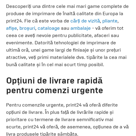
Descoperiți una dintre cele mai mari game complete de
produse de imprimare de înaltă calitate din Europa la
print24. Fie că este vorba de
cărți de vizită
,
pliante
,
afișe
,
broșuri
,
cataloage
sau
ambalaje
- vă oferim tot
ceea ce aveți nevoie pentru publicitate, afaceri sau
evenimente. Datorită tehnologiei de imprimare de
ultimă oră, unei game largi de finisaje și unor prețuri
atractive, veți primi materialele dvs. tipărite la cea mai
bună calitate și în cel mai scurt timp posibil.
Opțiuni de livrare rapidă
pentru comenzi urgente
Pentru comenzile urgente, print24 vă oferă diferite
opțiuni de livrare. În plus față de livrările rapide și
prioritare cu termene de livrare semnificativ mai
scurte, print24 vă oferă, de asemenea, opțiunea de a vă
livra produsele tipărite sâmbăta.