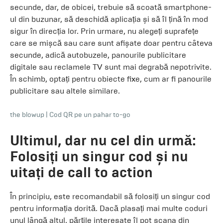
secunde, dar, de obicei, trebuie să scoată smartphone-
ul din buzunar, să deschidă aplicația și să îl țină în mod
sigur în direcția lor. Prin urmare, nu alegeți suprafețe
care se mișcă sau care sunt afișate doar pentru câteva
secunde, adică autobuzele, panourile publicitare
digitale sau reclamele TV sunt mai degrabă nepotrivite.
În schimb, optați pentru obiecte fixe, cum ar fi panourile
publicitare sau altele similare.
the blowup
|
Cod QR pe un pahar to-go
Ultimul, dar nu cel din urmă:
Folosiți un singur cod și nu
uitați de call to action
În principiu, este recomandabil să folosiți un singur cod
pentru informația dorită. Dacă plasați mai multe coduri
unul lângă altul, părțile interesate îl pot scana din