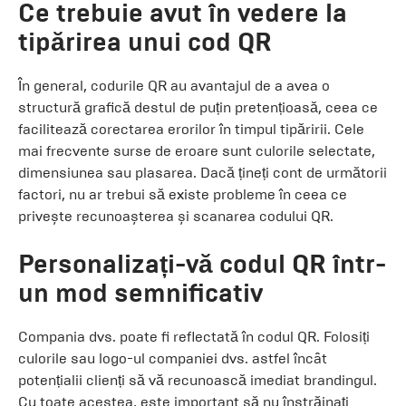
Ce trebuie avut în vedere la
tipărirea unui cod QR
În general, codurile QR au avantajul de a avea o
structură grafică destul de puțin pretențioasă, ceea ce
facilitează corectarea erorilor în timpul tipăririi. Cele
mai frecvente surse de eroare sunt culorile selectate,
dimensiunea sau plasarea. Dacă țineți cont de următorii
factori, nu ar trebui să existe probleme în ceea ce
privește recunoașterea și scanarea codului QR.
Personalizați-vă codul QR într-
un mod semnificativ
Compania dvs. poate fi reflectată în codul QR. Folosiți
culorile sau logo-ul companiei dvs. astfel încât
potențialii clienți să vă recunoască imediat brandingul.
Cu toate acestea, este important să nu înstrăinați