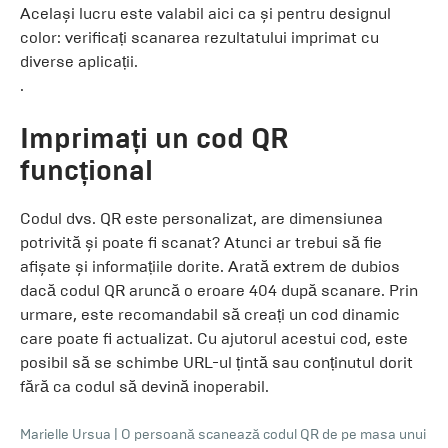
Același lucru este valabil aici ca și pentru designul
color: verificați scanarea rezultatului imprimat cu
diverse aplicații.
.
Imprimați un cod QR
funcțional
Codul dvs. QR este personalizat, are dimensiunea
potrivită și poate fi scanat? Atunci ar trebui să fie
afișate și informațiile dorite. Arată extrem de dubios
dacă codul QR aruncă o eroare 404 după scanare. Prin
urmare, este recomandabil să creați un cod dinamic
care poate fi actualizat. Cu ajutorul acestui cod, este
posibil să se schimbe URL-ul țintă sau conținutul dorit
fără ca codul să devină inoperabil.
Marielle Ursua
|
O persoană scanează codul QR de pe masa unui