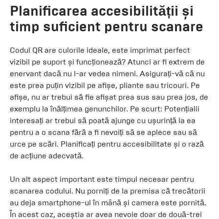
Planificarea accesibilității și
timp suficient pentru scanare
Codul QR are culorile ideale, este imprimat perfect
vizibil pe suport și funcționează? Atunci ar fi extrem de
enervant dacă nu l-ar vedea nimeni. Asigurați-vă că nu
este prea puțin vizibil pe afișe, pliante sau tricouri. Pe
afișe, nu ar trebui să fie afișat prea sus sau prea jos, de
exemplu la înălțimea genunchilor. Pe scurt: Potențialii
interesați ar trebui să poată ajunge cu ușurință la ea
pentru a o scana fără a fi nevoiți să se aplece sau să
urce pe scări. Planificați pentru accesibilitate și o rază
de acțiune adecvată.
Un alt aspect important este timpul necesar pentru
scanarea codului. Nu porniți de la premisa că trecătorii
au deja smartphone-ul în mână și camera este pornită.
În acest caz, aceștia ar avea nevoie doar de două-trei