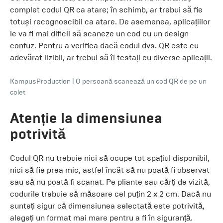
complet codul QR ca atare; în schimb, ar trebui să fie
totuși recognoscibil ca atare. De asemenea, aplicațiilor
le va fi mai dificil să scaneze un cod cu un design
confuz. Pentru a verifica dacă codul dvs. QR este cu
adevărat lizibil, ar trebui să îl testați cu diverse aplicații.
KampusProduction
|
O persoană scanează un cod QR de pe un
colet
Atenție la dimensiunea
potrivită
Codul QR nu trebuie nici să ocupe tot spațiul disponibil,
nici să fie prea mic, astfel încât să nu poată fi observat
sau să nu poată fi scanat. Pe pliante sau cărți de vizită,
codurile trebuie să măsoare cel puțin 2 x 2 cm. Dacă nu
sunteți sigur că dimensiunea selectată este potrivită,
alegeți un format mai mare pentru a fi în siguranță.