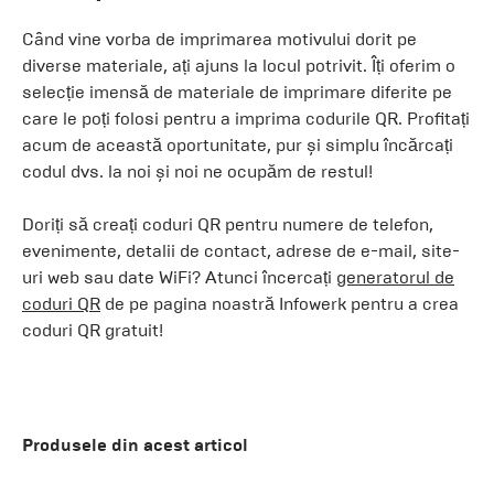
Când vine vorba de imprimarea motivului dorit pe
diverse materiale, ați ajuns la locul potrivit. Îți oferim o
selecție imensă de materiale de imprimare diferite pe
care le poți folosi pentru a imprima codurile QR. Profitați
acum de această oportunitate, pur și simplu încărcați
codul dvs. la noi și noi ne ocupăm de restul!
Doriți să creați coduri QR pentru numere de telefon,
evenimente, detalii de contact, adrese de e-mail, site-
uri web sau date WiFi? Atunci încercați
generatorul de
coduri QR
de pe pagina noastră Infowerk pentru a crea
coduri QR gratuit!
Produsele din acest articol