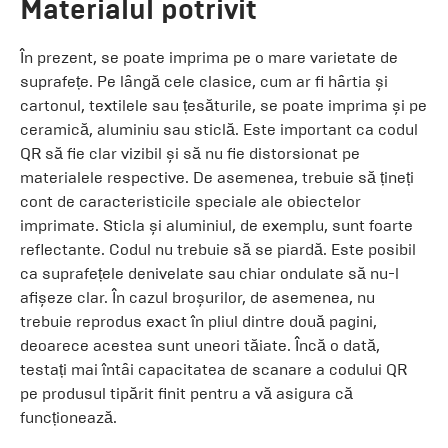
Materialul potrivit
În prezent, se poate imprima pe o mare varietate de
suprafețe. Pe lângă cele clasice, cum ar fi hârtia și
cartonul, textilele sau țesăturile, se poate imprima și pe
ceramică, aluminiu sau sticlă. Este important ca codul
QR să fie clar vizibil și să nu fie distorsionat pe
materialele respective. De asemenea, trebuie să țineți
cont de caracteristicile speciale ale obiectelor
imprimate. Sticla și aluminiul, de exemplu, sunt foarte
reflectante. Codul nu trebuie să se piardă. Este posibil
ca suprafețele denivelate sau chiar ondulate să nu-l
afișeze clar. În cazul broșurilor, de asemenea, nu
trebuie reprodus exact în pliul dintre două pagini,
deoarece acestea sunt uneori tăiate. Încă o dată,
testați mai întâi capacitatea de scanare a codului QR
pe produsul tipărit finit pentru a vă asigura că
funcționează.