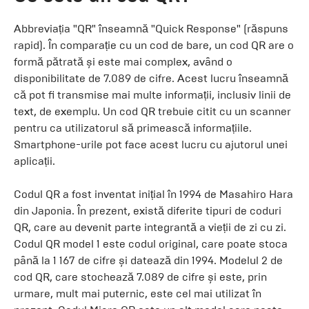
Abbreviația "QR" înseamnă "Quick Response" (răspuns
rapid). În comparație cu un cod de bare, un cod QR are o
formă pătrată și este mai complex, având o
disponibilitate de 7.089 de cifre. Acest lucru înseamnă
că pot fi transmise mai multe informații, inclusiv linii de
text, de exemplu. Un cod QR trebuie citit cu un scanner
pentru ca utilizatorul să primească informațiile.
Smartphone-urile pot face acest lucru cu ajutorul unei
aplicații.
Codul QR a fost inventat inițial în 1994 de Masahiro Hara
din Japonia. În prezent, există diferite tipuri de coduri
QR, care au devenit parte integrantă a vieții de zi cu zi.
Codul QR model 1 este codul original, care poate stoca
până la 1 167 de cifre și datează din 1994. Modelul 2 de
cod QR, care stochează 7.089 de cifre și este, prin
urmare, mult mai puternic, este cel mai utilizat în