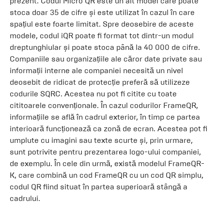
prezent. Codul Micro QR este un alt model care poate
stoca doar 35 de cifre și este utilizat în cazul în care
spațiul este foarte limitat. Spre deosebire de aceste
modele, codul iQR poate fi format tot dintr-un modul
dreptunghiular și poate stoca până la 40 000 de cifre.
Companiile sau organizațiile ale căror date private sau
informații interne ale companiei necesită un nivel
deosebit de ridicat de protecție preferă să utilizeze
codurile SQRC. Acestea nu pot fi citite cu toate
cititoarele convenționale. În cazul codurilor FrameQR,
informațiile se află în cadrul exterior, în timp ce partea
interioară funcționează ca zonă de ecran. Acestea pot fi
umplute cu imagini sau texte scurte și, prin urmare,
sunt potrivite pentru prezentarea logo-ului companiei,
de exemplu. În cele din urmă, există modelul FrameQR-
K, care combină un cod FrameQR cu un cod QR simplu,
codul QR fiind situat în partea superioară stângă a
cadrului.