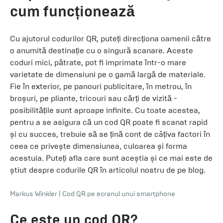
cum funcționează
Cu ajutorul codurilor QR, puteți direcționa oamenii către
o anumită destinație cu o singură scanare. Aceste
coduri mici, pătrate, pot fi imprimate într-o mare
varietate de dimensiuni pe o gamă largă de materiale.
Fie în exterior, pe panouri publicitare, în metrou, în
broșuri, pe pliante, tricouri sau cărți de vizită -
posibilitățile sunt aproape infinite. Cu toate acestea,
pentru a se asigura că un cod QR poate fi scanat rapid
și cu succes, trebuie să se țină cont de câțiva factori în
ceea ce privește dimensiunea, culoarea și forma
acestuia. Puteți afla care sunt aceștia și ce mai este de
știut despre codurile QR în articolul nostru de pe blog.
Markus Winkler
|
Cod QR pe ecranul unui smartphone
Ce este un cod QR?