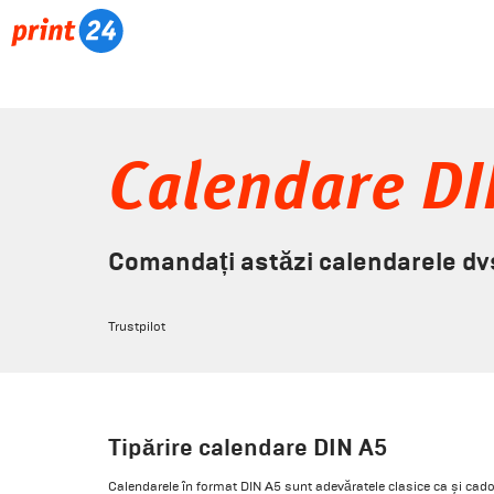
Calendare DI
Comandați astăzi calendarele dvs
Trustpilot
Tipărire calendare DIN A5
Calendarele în format DIN A5 sunt adevăratele clasice ca și cadou