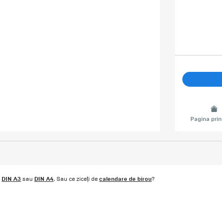
Pagina prin
DIN A3
DIN A4
calendare de birou
t
sau
. Sau ce ziceți de
?