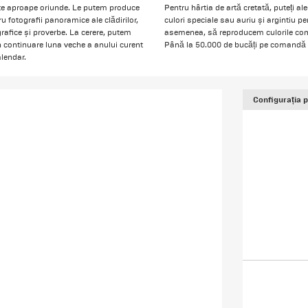
țate aproape oriunde. Le putem produce
Pentru hârtia de artă cretată, puteți al
u fotografii panoramice ale clădirilor,
culori speciale sau auriu și argintiu p
grafice și proverbe. La cerere, putem
asemenea, să reproducem culorile com
în continuare luna veche a anului curent
Până la 50.000 de bucăți pe comandă - 
alendar.
Configurația 