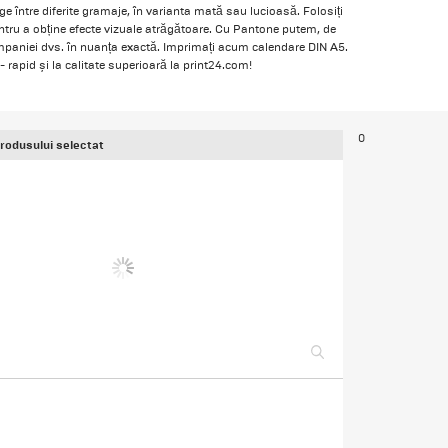
ege între diferite gramaje, în varianta mată sau lucioasă. Folosiți
entru a obține efecte vizuale atrăgătoare. Cu Pantone putem, de
paniei dvs. în nuanța exactă. Imprimați acum calendare DIN A5.
rapid și la calitate superioară la print24.com!
0
produsului selectat