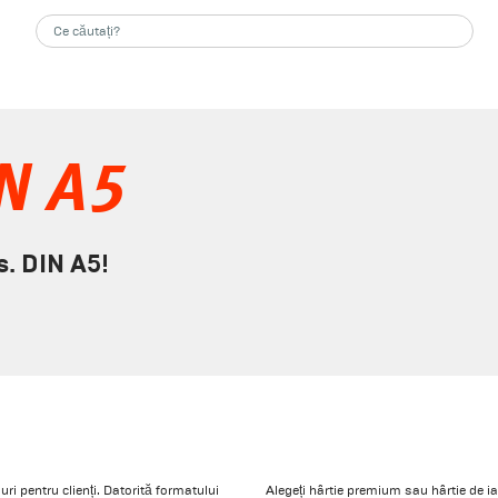
N A5
. DIN A5!
ri pentru clienți. Datorită formatului
Alegeți hârtie premium sau hârtie de ia