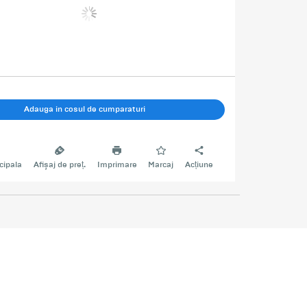
Adauga in cosul de cumparaturi
cipala
Afișaj de preț.
Imprimare
Marcaj
Acțiune