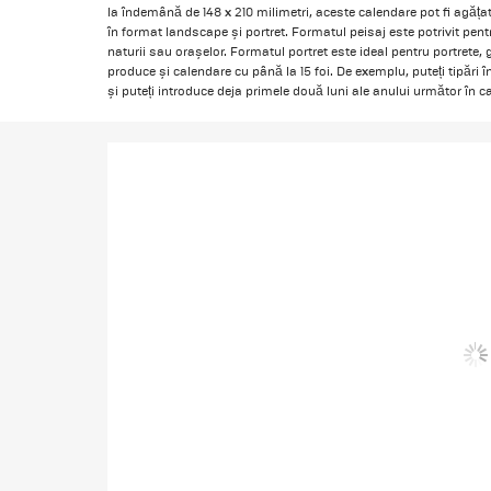
la îndemână de 148 x 210 milimetri, aceste calendare pot fi agă
în format landscape și portret. Formatul peisaj este potrivit pentr
naturii sau orașelor. Formatul portret este ideal pentru portrete, 
produce și calendare cu până la 15 foi. De exemplu, puteți tipări 
și puteți introduce deja primele două luni ale anului următor în c