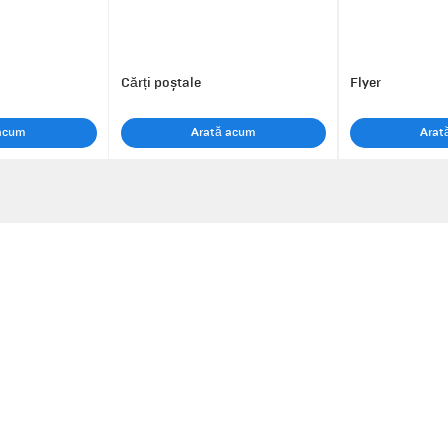
Cărți poștale
Flyer
 acum
Arată acum
Arat