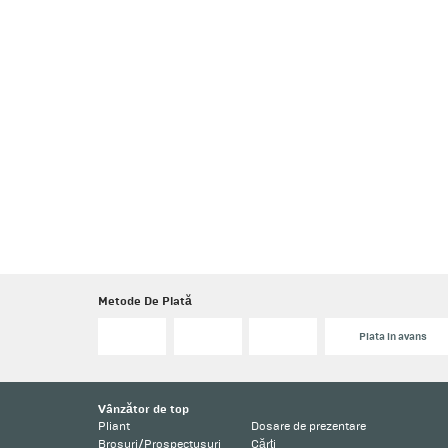
Metode De Plată
Plata in avans
Vânzător de top
Pliant
Dosare de prezentare
Broșuri/Prospectusuri
Cărți