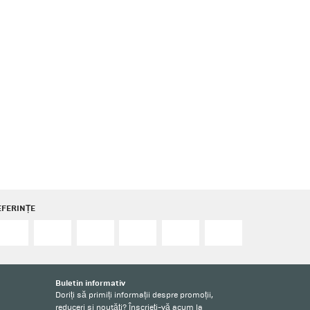
EFERINȚE
Buletin informativ
Doriți să primiți informații despre promoții,
reduceri și noutăți? Înscrieți-vă acum la