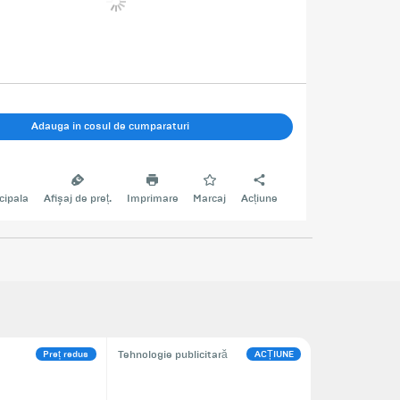
Adauga in cosul de cumparaturi
cipala
Afișaj de preț.
Imprimare
Marcaj
Acțiune
Preț redus
ACȚIUNE
Tehnologie publicitară