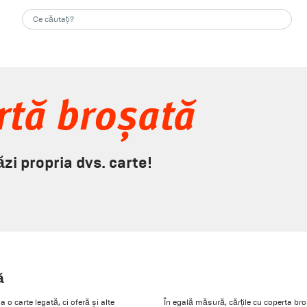
rtă broșată
ăzi propria dvs. carte!
ă
 o carte legată, ci oferă și alte
În egală măsură, cărțile cu coperta broș