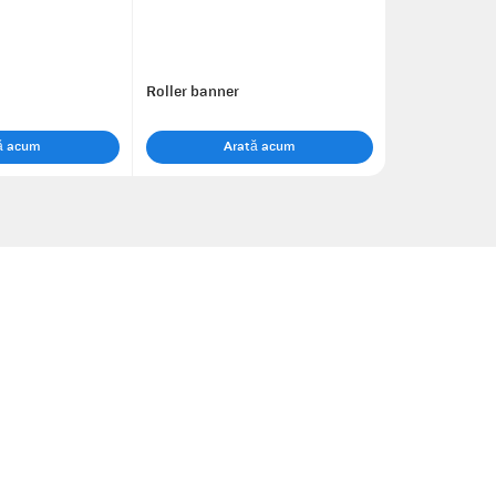
Roller banner
ă acum
Arată acum