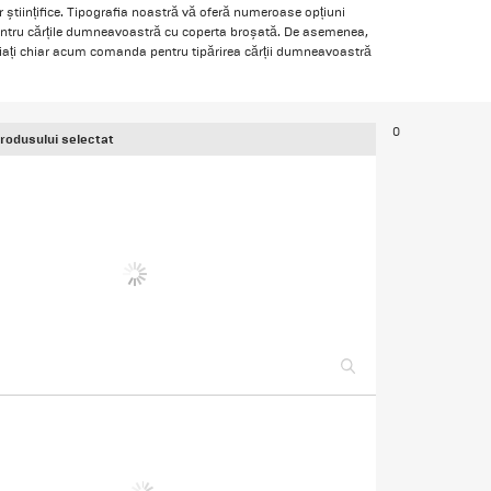
r științifice. Tipografia noastră vă oferă numeroase opțiuni
e pentru cărțile dumneavoastră cu coperta broșată. De asemenea,
nițiați chiar acum comanda pentru tipărirea cărții dumneavoastră
0
produsului selectat