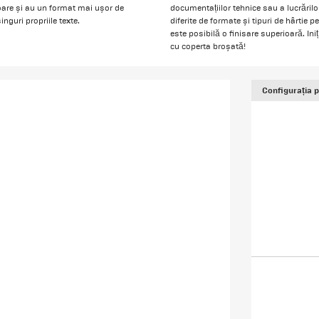
oare și au un format mai ușor de
documentațiilor tehnice sau a lucrărilo
nguri propriile texte.
diferite de formate și tipuri de hârti
este posibilă o finisare superioară. I
cu coperta broșată!
Configurația 