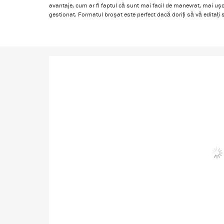
avantaje, cum ar fi faptul că sunt mai facil de manevrat, mai uș
gestionat. Formatul broșat este perfect dacă doriți să vă editați si