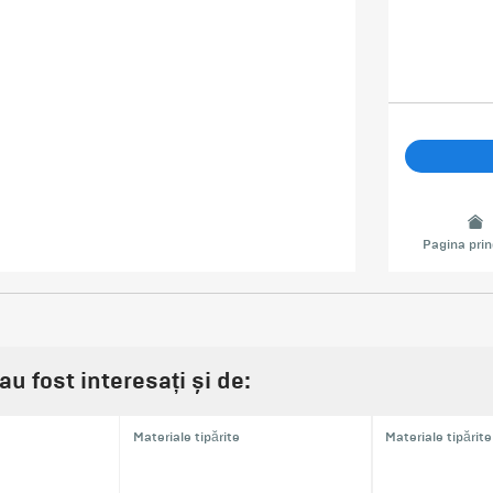
Pagina prin
au fost interesați și de:
Materiale tipărite
Materiale tipărite