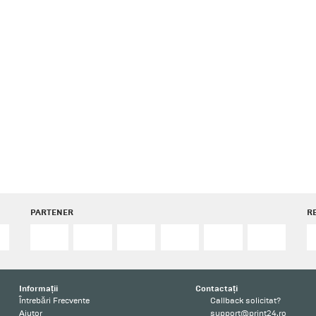
PARTENER
R
Informații
Contactați
Întrebări Frecvente
Callback solicitat?
Ajutor
support@print24.ro