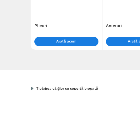
Plicuri
Anteturi
Arată acum
Arată
Tipărirea cărților cu copertă broșată