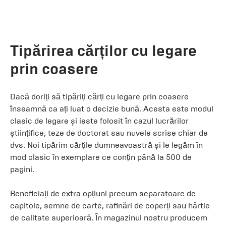
Tipărirea cărților cu legare
prin coasere
Dacă doriți să tipăriți cărți cu legare prin coasere
înseamnă ca ați luat o decizie bună. Acesta este modul
clasic de legare și ieste folosit în cazul lucrărilor
științifice, teze de doctorat sau nuvele scrise chiar de
dvs. Noi tipărim cărțile dumneavoastră și le legăm în
mod clasic în exemplare ce conțin până la 500 de
pagini.
Beneficiați de extra opțiuni precum separatoare de
capitole, semne de carte, rafinări de coperți sau hârtie
de calitate superioară. În magazinul nostru producem