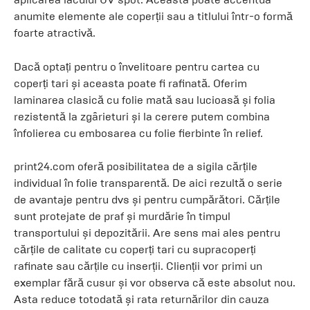
anumite elemente ale coperții sau a titlului într-o formă
foarte atractivă.
Dacă optați pentru o învelitoare pentru cartea cu
coperți tari și aceasta poate fi rafinată. Oferim
laminarea clasică cu folie mată sau lucioasă și folia
rezistentă la zgârieturi și la cerere putem combina
înfolierea cu embosarea cu folie fierbinte în relief.
print24.com oferă posibilitatea de a sigila cărțile
individual în folie transparentă. De aici rezultă o serie
de avantaje pentru dvs și pentru cumpărători. Cărțile
sunt protejate de praf și murdărie în timpul
transportului și depozitării. Are sens mai ales pentru
cărțile de calitate cu coperți tari cu supracoperți
rafinate sau cărțile cu inserții. Clienții vor primi un
exemplar fără cusur și vor observa că este absolut nou.
Asta reduce totodată și rata returnărilor din cauza