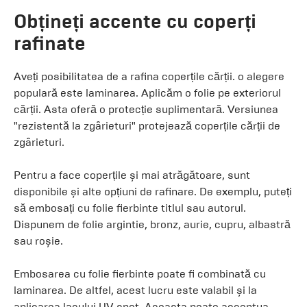
Obțineți accente cu coperți
rafinate
Aveți posibilitatea de a rafina coperțile cărții. o alegere
populară este laminarea. Aplicăm o folie pe exteriorul
cărții. Asta oferă o protecție suplimentară. Versiunea
"rezistentă la zgârieturi" protejează coperțile cărții de
zgârieturi.
Pentru a face coperțile și mai atrăgătoare, sunt
disponibile și alte opțiuni de rafinare. De exemplu, puteți
să embosați cu folie fierbinte titlul sau autorul.
Dispunem de folie argintie, bronz, aurie, cupru, albastră
sau roșie.
Embosarea cu folie fierbinte poate fi combinată cu
laminarea. De altfel, acest lucru este valabil și la
aplicarea lacului UV spot. Aceasta poate accentua