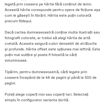
legată prin coasere pe hârtie fără conținut de lemn.
Această hârtie corespunde pentru opere de ficțiune așa
cum le găsești în librării. Hârtia este puțin colorată
precum fildeșul.
Dacă cartea dumneavoastră conține multe ilustrații sau
fotografii colorate, ar trebui să alegi hârtia de artă
cretată. Aceasta asigură culori deosebit de strălucite
și profunde. Hârtia offset este opțiunea mai ieftină. Este
puțin mai subțire și poate fi folosită la cărți
voluminoase.
Tipărim, pentru dumneavoastră, cărți legate prin
coasere începând de la 48 de pagini și până la 500 de
pagini.
Puteți alege coperți moi sau coperți tari. Selectați
simplu în configurator varianta dorită.