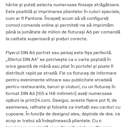
hârtie și puteți selecta numeroase finisaje atrăgătoare.
Este posibilă și imprimarea pliantelor în culori speciale,
cum ar fi Pantone. Începeți acum să vă configurați
comod comanda online și permiteți-ne să imprimăm
până la jumătate de milion de fluturași A6 per comandă
la calitate superioară și prețuri corecte.
Flyerul DIN A6 portret sau peisaj este fișa perfectă.
„Sfertul DIN A4" se potrivește ca o carte poștală în
orice geantă de mână sau pliat în portofel și poate fi
distribuit rapid pe stradă. Fie ca fluturaș de informare
pentru evenimente viitoare sau publicitate stradală
pentru restaurante, baruri și cluburi, cu un fluturaș în
format DIN A6 (105 x 148 milimetri) aveți numeroase
opțiuni la print24.com. Desigur, aceste flyere pot fi, de
asemenea, rafinate și folosite ca invitații sau carduri cu
cupoane. În funcție de designul ales, depinde de dvs. ce
scop ar trebui să îndeplinească pliantele. Cu o