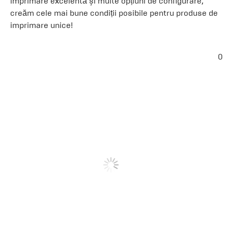
imprimare excelentă și multe opțiuni de configurare,
creăm cele mai bune condiții posibile pentru produse de
imprimare unice!
0