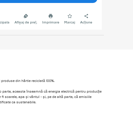
cipala
Afișaj de preț.
Imprimare
Marcaj
Acțiune
 produse din hârtie reciclată 100%.
 o parte, aceasta înseamnă că energia electrică pentru producție
fi soarele, apa și vântul - și, pe de altă parte, că emisiile
ificate ca sustenabile.