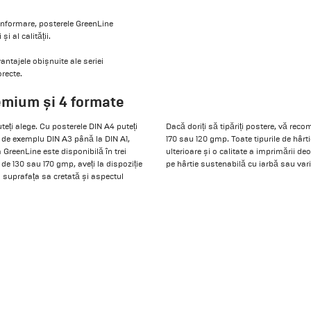
informare, posterele GreenLine
i al calității.
ntajele obișnuite ale seriei
orecte.
emium și 4 formate
teți alege. Cu posterele DIN A4 puteți
Dacă doriți să tipăriți postere, vă re
, de exemplu DIN A3 până la DIN A1,
170 sau 120 gmp. Toate tipurile de hârti
ia GreenLine este disponibilă în trei
ulterioare și o calitate a imprimării de
de 130 sau 170 gmp, aveți la dispoziție
pe hârtie sustenabilă cu iarbă sau vari
 suprafața sa cretată și aspectul