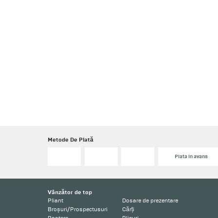
Metode De Plată
Plata in avans
Vânzător de top
Pliant
Dosare de prezentare
Broșuri/Prospectusuri
Cărți