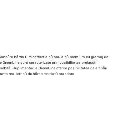
comandăm hârtia Circleoffset albă sau albă premium cu gramaj de
e GreenLine sunt caracterizate prin posibilitatea prelucrării
osebită. Suplimentar la GreenLine oferim posibilitatea de a tipări
anta mai ieftină de hârtie reciclată standard.