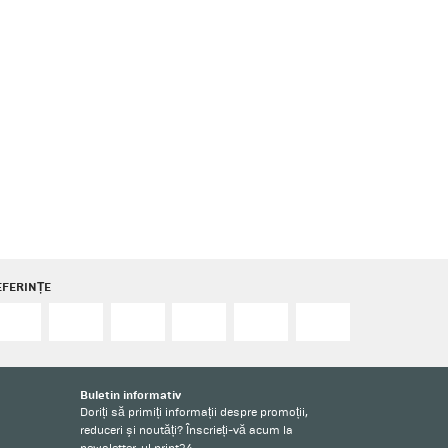
EFERINȚE
Buletin informativ
Doriți să primiți informații despre promoții,
reduceri și noutăți? Înscrieți-vă acum la