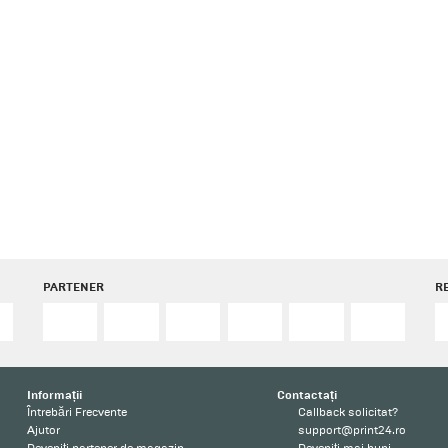
PARTENER
R
Informații
Contactați
Întrebări Frecvente
Callback solicitat?
Ajutor
support@print24.ro