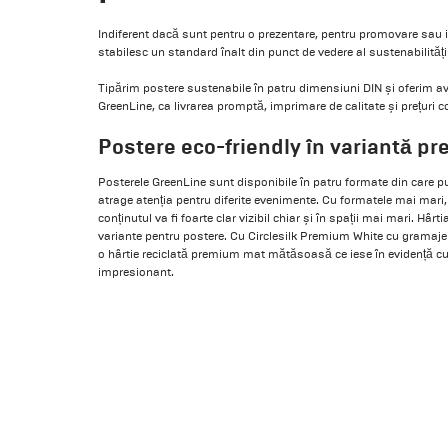
Indiferent dacă sunt pentru o prezentare, pentru promovare sau 
stabilesc un standard înalt din punct de vedere al sustenabilității ș
Tipărim postere sustenabile în patru dimensiuni DIN și oferim ava
GreenLine, ca livrarea promptă, imprimare de calitate și prețuri c
Postere eco-friendly în variantă pr
Posterele GreenLine sunt disponibile în patru formate din care pu
atrage atenția pentru diferite evenimente. Cu formatele mai mari
conținutul va fi foarte clar vizibil chiar și în spații mai mari. Hârt
variante pentru postere. Cu Circlesilk Premium White cu gramaje 
o hârtie reciclată premium mat mătăsoasă ce iese în evidență cu
impresionant.