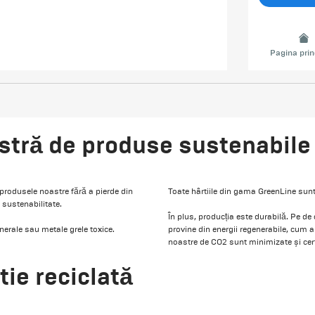
Pagina prin
stră de produse sustenabile
produsele noastre fără a pierde din
Toate hârtiile din gama GreenLine sunt
sustenabilitate.
În plus, producția este durabilă. Pe de
nerale sau metale grele toxice.
provine din energii regenerabile, cum ar 
noastre de CO2 sunt minimizate și cert
tie reciclată