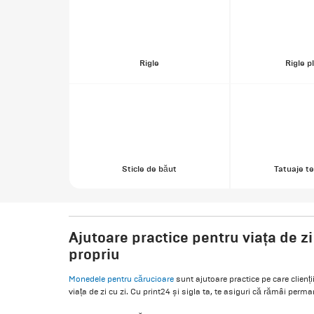
Rigle
Rigle pl
Sticle de băut
Tatuaje t
Ajutoare practice pentru viața de zi
propriu
Monedele pentru cărucioare
sunt ajutoare practice pe care clienții
viața de zi cu zi. Cu print24 și sigla ta, te asiguri că rămâi perma