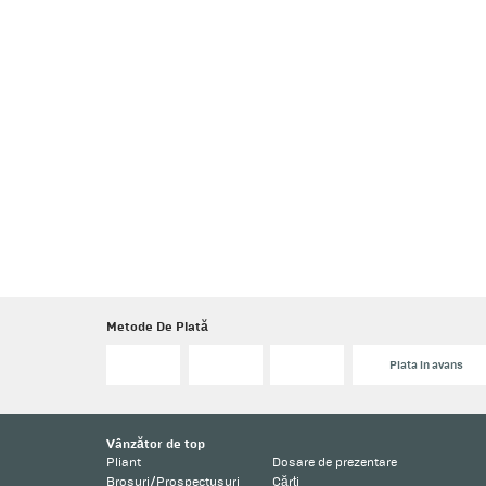
Metode De Plată
Plata in avans
Vânzător de top
Pliant
Dosare de prezentare
Broșuri/Prospectusuri
Cărți