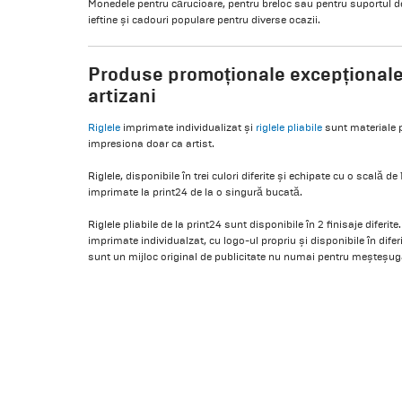
Monedele pentru cărucioare, pentru breloc sau pentru suportul de
ieftine și cadouri populare pentru diverse ocazii.
Produse promoționale excepționale
artizani
Riglele
imprimate individualizat și
riglele pliabile
sunt materiale p
impresiona doar ca artist.
Riglele, disponibile în trei culori diferite și echipate cu o scală de
imprimate la print24 de la o singură bucată.
Riglele pliabile de la print24 sunt disponibile în 2 finisaje diferite
imprimate individualzat, cu logo-ul propriu și disponibile în diferit
sunt un mijloc original de publicitate nu numai pentru meșteșuga