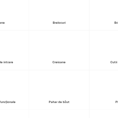
ane
Brelocuri
Br
e intrare
Creioane
Cutii
funcționale
Pahar de băut
P