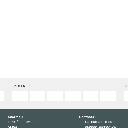
PARTENER
R
Informații
Contactați
Întrebări Frecvente
Callback solicitat?
Ajutor
support@print24.ro