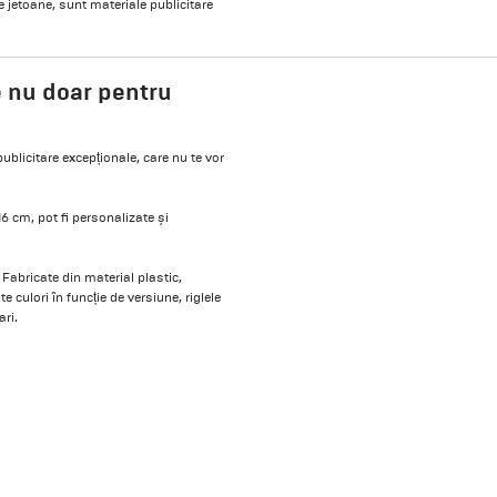
 jetoane, sunt materiale publicitare
 nu doar pentru
ublicitare excepționale, care nu te vor
 16 cm, pot fi personalizate și
. Fabricate din material plastic,
e culori în funcție de versiune, riglele
ri.