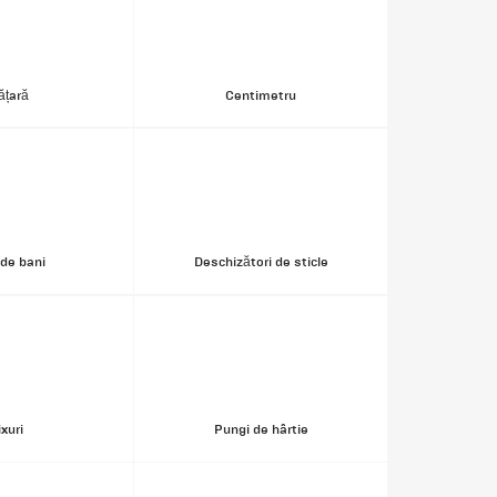
ățară
Centimetru
 de bani
Deschizători de sticle
ixuri
Pungi de hârtie