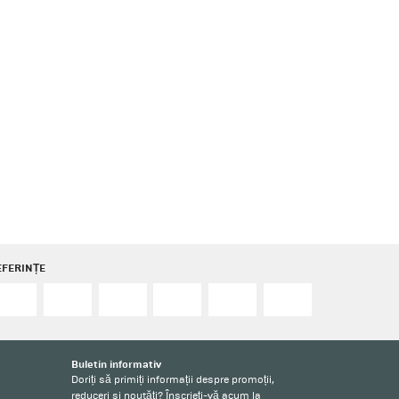
EFERINȚE
Buletin informativ
Doriți să primiți informații despre promoții,
reduceri și noutăți? Înscrieți-vă acum la