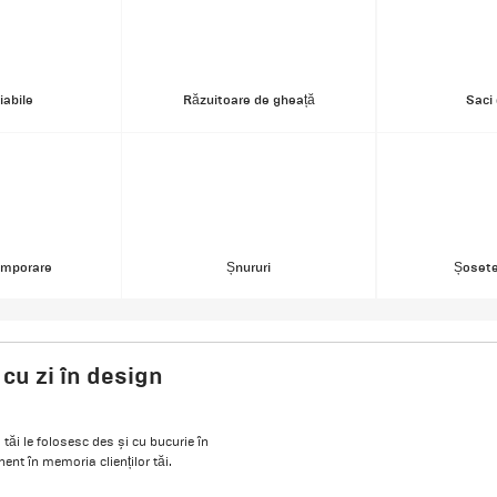
iabile
Răzuitoare de gheață
Saci 
emporare
Șnururi
Șosete
 cu zi în design
 tăi le folosesc des și cu bucurie în
nent în memoria clienților tăi.