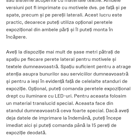
sau sisteme acoperite cu materiale textile. Ambele
versiuni pot fi imprimate cu motivele dvs. pe față și pe
spate, precum și pe pereții laterali. Acest lucru este
practic, deoarece puteți utiliza opțional peretele
expozițional din ambele părți și îl puteți monta în
încăpere.
Aveți la dispoziție mai mult de șase metri pătrați de
spațiu pe fiecare perete lateral pentru motivele și
textele dumneavoastră. Spațiu suficient pentru a atrage
atenția asupra bunurilor sau serviciilor dumneavoastră
și pentru a ieși în evidență față de celelalte standuri de
expoziție. Opțional, puteți comanda peretele expozițional
drept cu iluminare cu LED-uri. Pentru aceasta folosim
un material translucid special. Aceasta face din
standul dumneavoastră ceva foarte special. Dacă aveți
deja datele de imprimare la îndemână, puteți începe
imediat aici și puteți comanda până la 15 pereți de
expoziție deodată.