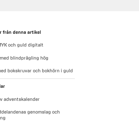
 från denna artikel
MYK och guld digitalt
 med blindprägling hög
ed bokskruvar och bokhörn i guld
lar
av adventskalender
delandenas genomslag och
ing