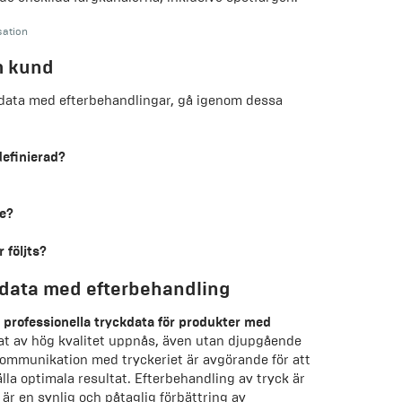
sation
m kund
sdata med efterbehandlingar, gå igenom dessa
definierad?
de?
r följts?
ckdata med efterbehandling
n
professionella tryckdata för produkter med
at av hög kvalitet uppnås, även utan djupgående
ommunikation med tryckeriet är avgörande för att
la optimala resultat. Efterbehandling av tryck är
 är en synlig och påtaglig förbättring av