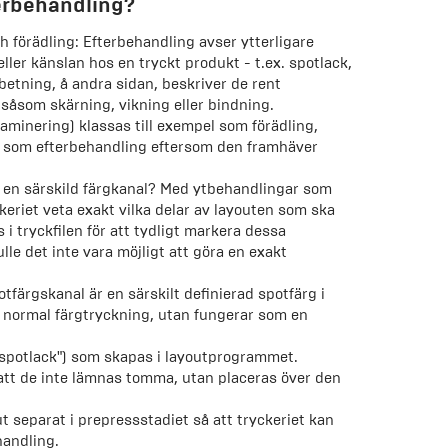
terbehandling?
h förädling: Efterbehandling avser ytterligare
ller känslan hos en tryckt produkt - t.ex. spotlack,
rbetning, å andra sidan, beskriver de rent
såsom skärning, vikning eller bindning.
laminering) klassas till exempel som förädling,
s som efterbehandling eftersom den framhäver
r en särskild färgkanal? Med ytbehandlingar som
keriet veta exakt vilka delar av layouten som ska
i tryckfilen för att tydligt markera dessa
le det inte vara möjligt att göra en exakt
tfärgskanal är en särskilt definierad spotfärg i
r normal färgtryckning, utan fungerar som en
 "spotlack") som skapas i layoutprogrammet.
att de inte lämnas tomma, utan placeras över den
t separat i prepressstadiet så att tryckeriet kan
handling.