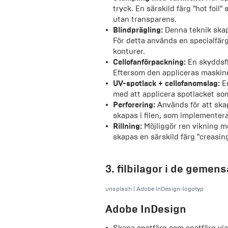
tryck. En särskild färg "hot foil
utan transparens.
Blindprägling:
Denna teknik skapa
För detta används en specialfärg
konturer.
Cellofanförpackning:
En skyddsfi
Eftersom den appliceras maskinel
UV-spotlack + cellofanomslag:
En
med att applicera spotlacket som
Perforering:
Används för att skapa
skapas i filen, som implementera
Rillning:
Möjliggör ren vikning me
skapas en särskild färg "creasin
3. filbilagor i de gem
unsplash
|
Adobe InDesign-logotyp
Adobe InDesign