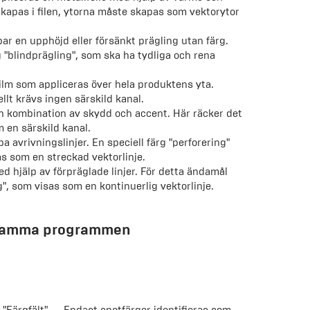
" skapas i filen, ytorna måste skapas som vektorytor
r en upphöjd eller försänkt prägling utan färg.
 "blindprägling", som ska ha tydliga och rena
lm som appliceras över hela produktens yta.
lt krävs ingen särskild kanal.
 kombination av skydd och accent. Här räcker det
 en särskild kanal.
 avrivningslinjer. En speciell färg "perforering"
s som en streckad vektorlinje.
d hjälp av förpräglade linjer. För detta ändamål
g", som visas som en kontinuerlig vektorlinje.
ensamma programmen