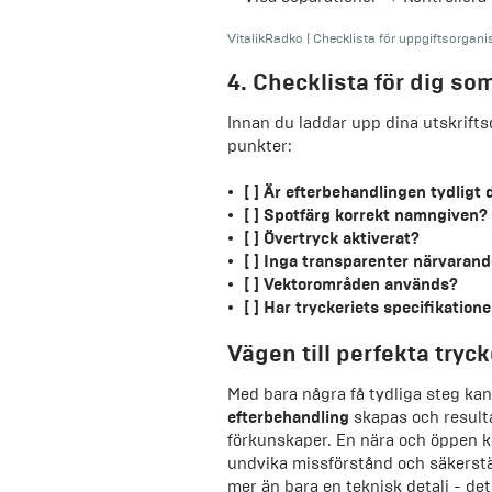
VitalikRadko
|
Checklista för uppgiftsorgani
4. Checklista för dig so
Innan du laddar upp dina utskrift
punkter:
[ ] Är efterbehandlingen tydligt 
[ ] Spotfärg korrekt namngiven?
[ ] Övertryck aktiverat?
[ ] Inga transparenter närvaran
[ ] Vektorområden används?
[ ] Har tryckeriets specifikatione
Vägen till perfekta try
Med bara några få tydliga steg ka
efterbehandling
skapas och result
förkunskaper. En nära och öppen k
undvika missförstånd och säkerstäl
mer än bara en teknisk detalj - det