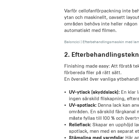
Varför cellofanförpackning inte be
ytan och maskinellt, oavsett layout
områden behövs inte heller någon s
automatiskt med filmen.
Baloncici
|
Efterbehandlingsmaskin med lamin
2. Efterbehandlingstekni
Finishing made easy: Att förstå te
förbereda filer på rätt sätt.
En översikt över vanliga ytbehandl
UV-ytlack (skyddslack):
En klar 
ingen särskild filskapning, efte
UV-spotlack:
Denna lack kan anvä
områden. En särskild färgkanal
måste fyllas till 100 % och övert
Relieflack:
Skapar en upphöjd lac
spotlack, men med en separat eti
Stämpling med varmfolie:
Här ap