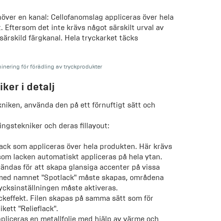
höver en kanal: Cellofanomslag appliceras över hela
. Eftersom det inte krävs något särskilt urval av
ärskild färgkanal. Hela tryckarket täcks
ering för förädling av tryckprodukter
ker i detalj
kniken, använda den på ett förnuftigt sätt och
ingstekniker och deras fillayout:
lack som appliceras över hela produkten. Här krävs
rsom lacken automatiskt appliceras på hela ytan.
ndas för att skapa glansiga accenter på vissa
 med namnet "Spotlack" måste skapas, områdena
rycksinställningen måste aktiveras.
keffekt. Filen skapas på samma sätt som för
kett "Relieflack".
pliceras en metallfolie med hjälp av värme och