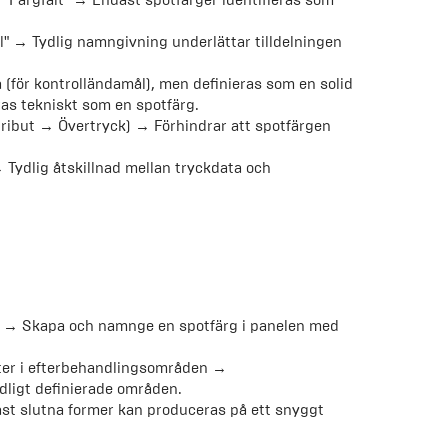
 "Färgfält" → Endast spotfärger identifieras som
il" → Tydlig namngivning underlättar tilldelningen
(för kontrolländamål), men definieras som en solid
ras tekniskt som en spotfärg.
tribut → Övertryck) → Förhindrar att spotfärgen
→ Tydlig åtskillnad mellan tryckdata och
 → Skapa och namnge en spotfärg i panelen med
nter i efterbehandlingsområden →
dligt definierade områden.
st slutna former kan produceras på ett snyggt