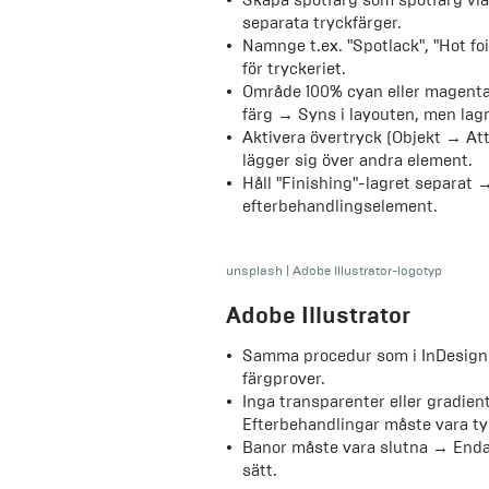
Skapa spotfärg som spotfärg via
separata tryckfärger.
Namnge t.ex. "Spotlack", "Hot fo
för tryckeriet.
Område 100% cyan eller magenta 
färg → Syns i layouten, men lag
Aktivera övertryck (Objekt → At
lägger sig över andra element.
Håll "Finishing"-lagret separat 
efterbehandlingselement.
unsplash
|
Adobe Illustrator-logotyp
Adobe Illustrator
Samma procedur som i InDesign
färgprover.
Inga transparenter eller gradie
Efterbehandlingar måste vara ty
Banor måste vara slutna → Enda
sätt.