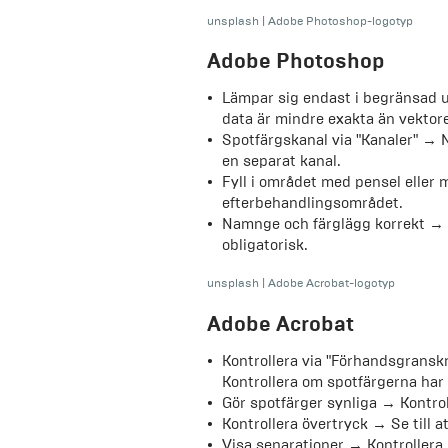
unsplash
|
Adobe Photoshop-logotyp
Adobe Photoshop
Lämpar sig endast i begränsad u
data är mindre exakta än vektore
Spotfärgskanal via "Kanaler" →
en separat kanal.
Fyll i området med pensel eller
efterbehandlingsområdet.
Namnge och färglägg korrekt → E
obligatorisk.
unsplash
|
Adobe Acrobat-logotyp
Adobe Acrobat
Kontrollera via "Förhandsgransk
Kontrollera om spotfärgerna har 
Gör spotfärger synliga → Kontrol
Kontrollera övertryck → Se till 
Visa separationer → Kontrollera 