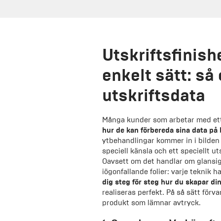
Utskriftsfinish
enkelt sätt: så
utskriftsdata
Många kunder som arbetar med ett t
hur de kan förbereda sina data på 
ytbehandlingar kommer in i bilden 
speciell känsla och ett speciellt u
Oavsett om det handlar om glansiga
iögonfallande folier: varje teknik h
dig steg för steg hur du skapar din
realiseras perfekt. På så sätt förva
produkt som lämnar avtryck.