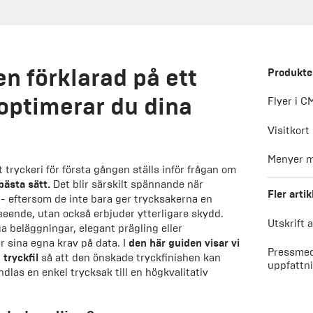
en förklarad på ett
Produkter
 optimerar du dina
Flyer i C
Visitkort
Menyer m
ryckeri för första gången ställs inför frågan om
bästa sätt.
Det blir särskilt spännande när
Fler artik
- eftersom de inte bara ger trycksakerna en
tseende, utan också erbjuder ytterligare skydd.
Utskrift 
 beläggningar, elegant prägling eller
ar sina egna krav på data. I
den här guiden visar vi
Pressmed
 tryckfil
så att den önskade tryckfinishen kan
uppfattn
ndlas en enkel trycksak till en högkvalitativ