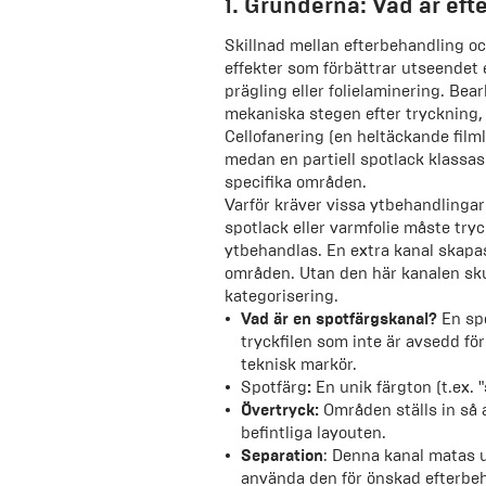
1. Grunderna: Vad är ef
Skillnad mellan efterbehandling oc
effekter som förbättrar utseendet e
prägling eller folielaminering. Bea
mekaniska stegen efter tryckning, 
Cellofanering (en heltäckande film
medan en partiell spotlack klassa
specifika områden.
Varför kräver vissa ytbehandlinga
spotlack eller varmfolie måste tryc
ytbehandlas. En extra kanal skapas 
områden. Utan den här kanalen skul
kategorisering.
Vad är en spotfärgskanal?
En spo
tryckfilen som inte är avsedd fö
teknisk markör.
Spotfärg
:
En unik färgton (t.ex.
Övertryck:
Områden ställs in så 
befintliga layouten.
Separation
: Denna kanal matas u
använda den för önskad efterbe