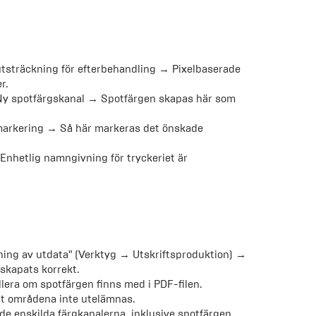
tsträckning för efterbehandling → Pixelbaserade
r.
 Ny spotfärgskanal → Spotfärgen skapas här som
 markering → Så här markeras det önskade
nhetlig namngivning för tryckeriet är
ning av utdata" (Verktyg → Utskriftsproduktion) →
skapats korrekt.
lera om spotfärgen finns med i PDF-filen.
att områdena inte utelämnas.
de enskilda färgkanalerna, inklusive spotfärgen.