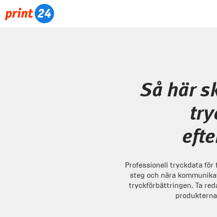
Så här s
tr
eft
Professionell tryckdata för 
steg och nära kommunikat
tryckförbättringen. Ta red
produkterna 