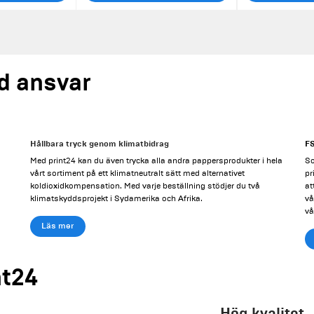
ed ansvar
Hållbara tryck genom klimatbidrag
FS
Med print24 kan du även trycka alla andra pappersprodukter i hela
So
vårt sortiment på ett klimatneutralt sätt med alternativet
pr
koldioxidkompensation. Med varje beställning stödjer du två
at
klimatskyddsprojekt i Sydamerika och Afrika.
vå
vå
Läs mer
nt24
Hög kvalitet