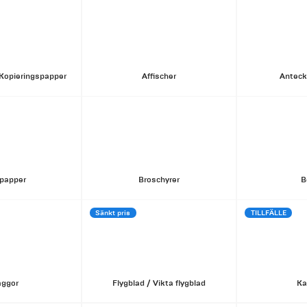
Kopieringspapper
Affischer
Anteck
papper
Broschyrer
B
Sänkt pris
TILLFÄLLE
aggor
Flygblad / Vikta flygblad
Ka