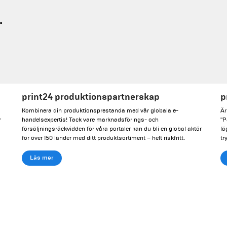
.
print24 produktionspartnerskap
p
Kombinera din produktionsprestanda med vår globala e-
Är
r
handelsexpertis! Tack vare marknadsförings- och
"P
försäljningsräckvidden för våra portaler kan du bli en global aktör
lä
för över 150 länder med ditt produktsortiment – ​​helt riskfritt.
tr
Läs mer