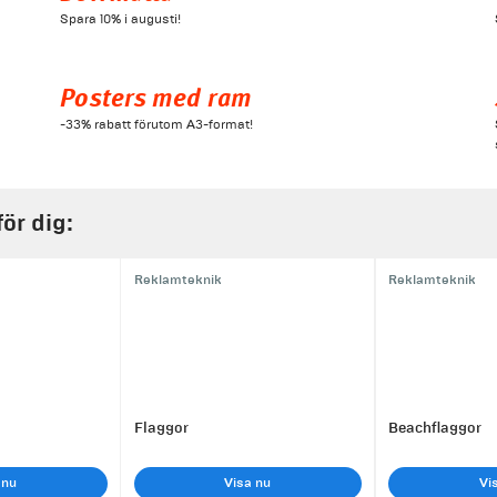
Spara 10% i augusti!
Posters med ram
-33% rabatt förutom A3-format!
för dig:
Reklamteknik
Reklamteknik
Flaggor
Beachflaggor
 nu
Visa nu
Vi