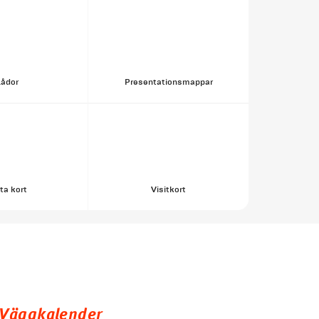
Lådor
Presentationsmappar
ta kort
Visitkort
Väggkalender