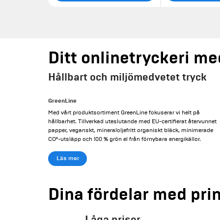
Ditt onlinetryckeri m
Hållbart och miljömedvetet tryck
GreenLine
Med vårt produktsortiment GreenLine fokuserar vi helt på
hållbarhet. Tillverkad uteslutande med EU-certifierat återvunnet
papper, veganskt, mineraloljefritt organiskt bläck, minimerade
CO²-utsläpp och 100 % grön el från förnybara energikällor.
Läs mer
Dina fördelar med pri
Låga priser