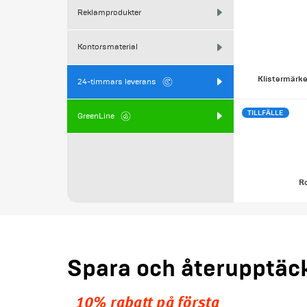
Reklamprodukter
Kontorsmaterial
Klistermärke
24-timmars leverans
TILLFÄLLE
GreenLine
Ro
Spara och återupptäc
10% rabatt på första