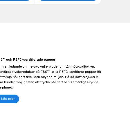
C™ och PEFC-certifierade papper
m en ledande online-tryckeri erbjuder print24 högkvalitativa,
isvärda tryckprodukter på FSC™- eller PEFC-certifierat papper för
t främja hållbart tryck och skydda miljön. På så sätt erbjuder vi
ra kunder möjligheten att trycka hållbart och samtidigt skydda
r planet.
Läs mer