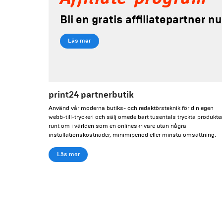
Bli en gratis affiliatepartner nu
Läs mer
print24 partnerbutik
Använd vår moderna butiks- och redaktörsteknik för din egen
webb-till-tryckeri och sälj omedelbart tusentals tryckta produkte
runt om i världen som en onlineskrivare utan några
installationskostnader, minimiperiod eller minsta omsättning.
Läs mer