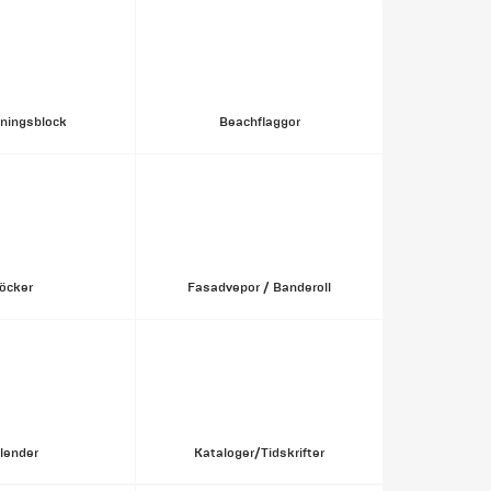
ningsblock
Beachflaggor
öcker
Fasadvepor / Banderoll
lender
Kataloger/Tidskrifter