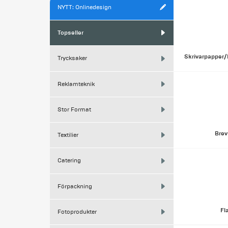
Bästsäljare
NYTT: Onlinedesign
Topseller
Skrivarpapper/
Trycksaker
Reklamteknik
Stor Format
Brev
Textilier
Catering
Förpackning
Fl
Fotoprodukter