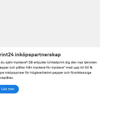
rint24 inköpspartnerskap
 du själv tryckare? Då erbjuder Unitedprint dig den nya tjänsten
apper och plåtar från tryckare för tryckare" med upp till 50 %
gre inköpspriser för högkvalitativt papper och förstklassiga
yckplåtar.
Läs mer