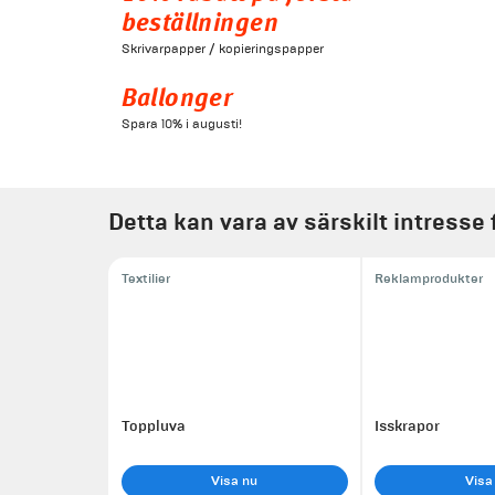
beställningen
Skrivarpapper / kopieringspapper
Ballonger
Spara 10% i augusti!
Detta kan vara av särskilt intresse 
Textilier
Reklamprodukter
Toppluva
Isskrapor
Visa nu
Visa