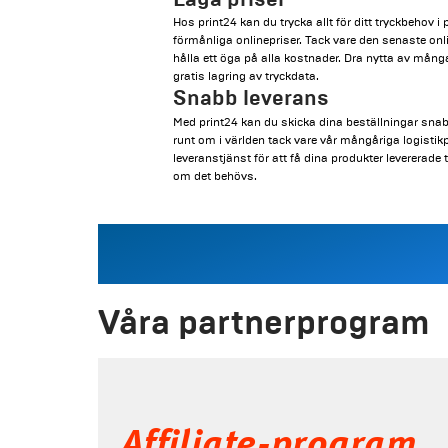
Hos print24 kan du trycka allt för ditt tryckbehov i 
förmånliga onlinepriser. Tack vare den senaste onli
hålla ett öga på alla kostnader. Dra nytta av mång
gratis lagring av tryckdata.
Snabb leverans
Med print24 kan du skicka dina beställningar snabbt,
runt om i världen tack vare vår mångåriga logisti
leveranstjänst för att få dina produkter levererade
om det behövs.
Våra partnerprogram
Affiliate-program