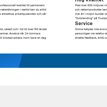
professionell kvalitet till permanent
Med över 500 miljoner mö
neberäkningen i realtid kan du alltid
och reklamprodukter kan v
a attraktiva priserbjudanden och vår
mer än 1 miljon kunder v
"Outstanding" på Trustpi
Service
 säkert och i tid till över 150 länder
Online betyder inte anon
kpartner. Använd vår 24-timmars
personligen via telefon 
 till önskad adress inom bara en dag
direkta feedback, kritik o