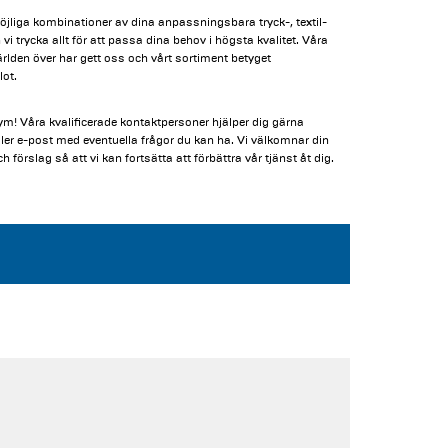
jliga kombinationer av dina anpassningsbara tryck-, textil-
i trycka allt för att passa dina behov i högsta kvalitet. Våra
ärlden över har gett oss och vårt sortiment betyget
lot.
ym! Våra kvalificerade kontaktpersoner hjälper dig gärna
eller e-post med eventuella frågor du kan ha. Vi välkomnar din
ch förslag så att vi kan fortsätta att förbättra vår tjänst åt dig.