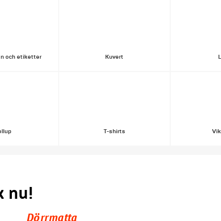
n och etiketter
Kuvert
llup
T-shirts
Vik
k nu!
Dörrmatta