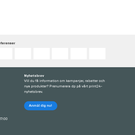
eferenser
Nyhetsbrev
Vill du få information om kampanjer, rabatter och
nya produkter? Prenumerera dp på vårt print24-
nyhetsbrev.
Anmäl dig nu!
 17:00