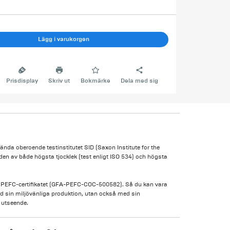
Lägg i varukorgen
Prisdisplay
Skriv ut
Bokmärke
Dela med sig
ända oberoende testinstitutet SID (Saxon Institute for the
den av både högsta tjocklek (test enligt ISO 534) och högsta
lats PEFC-certifikatet (GFA-PEFC-COC-500582). Så du kan vara
med sin miljövänliga produktion, utan också med sin
t utseende.