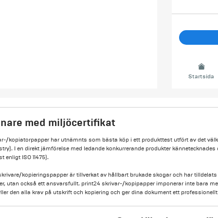
Startsida
nare med miljöcertifikat
ar-/kopiatorpapper har utnämnts som bästa köp i ett produkttest utfört av det välk
stry). I en direkt jämförelse med ledande konkurrerande produkter kännetecknades 
st enligt ISO 11475).
skrivare/kopieringspapper är tillverkat av hållbart brukade skogar och har tillde
pper, utan också ett ansvarsfullt. print24 skrivar-/kopipapper imponerar inte bara 
er den alla krav på utskrift och kopiering och ger dina dokument ett professionell