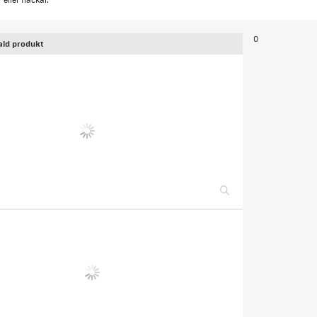
ller fläckar.
0
ald produkt