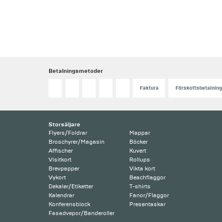
Betalningsmetoder
Faktura
Förskottsbetalning
Storsäljare
Flyers/Foldrar
Mappar
Broschyrer/Magasin
Böcker
Affischer
Kuvert
Visitkort
Rollups
Brevpapper
Vikta kort
Vykort
Beachflaggor
Dekaler/Etiketter
T-shirts
Kalendrar
Fanor/Flaggor
Konferensblock
Presentaskar
Fasadvepor/Banderoller