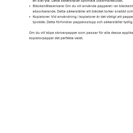
en slät yta. Detta säkerställer optimala utskriftsresultat.
Bläckstråleskrivare: Om du vill använda papperet i en bläckstr
absorberande. Detta säkerställer att bläcket torkar snabbt och 
Kopiatorer: Vid användning i kopiatorer är det viktigt att papp
tjocklek. Detta förhindrar pappersstopp och säkerställer tydlig 
Om du vill köpa skrivarpapper som passar för alla dessa applikat
kopiatorpapper det perfekta valet.