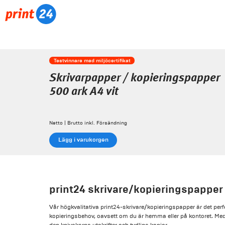
Testvinnare med miljöcertifikat
Skrivarpapper / kopieringspapper
500 ark A4 vit
Netto | Brutto inkl. Försändning
Lägg i varukorgen
print24 skrivare/kopieringspapper 
Vår högkvalitativa print24-skrivare/kopieringspapper är det perfek
kopieringsbehov, oavsett om du är hemma eller på kontoret. Med s