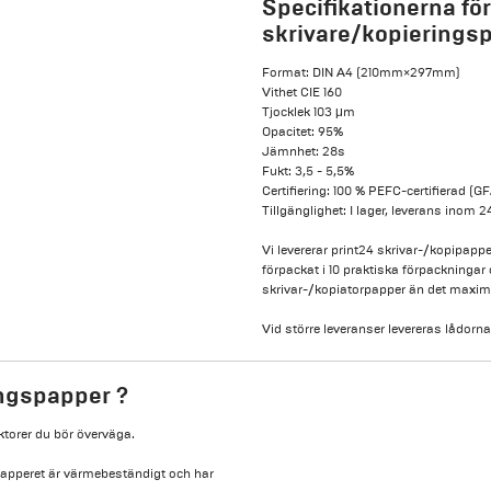
Specifikationerna för
skrivare/kopieringspa
Format: DIN A4 (210mm×297mm)
Vithet CIE 160
Tjocklek 103 μm
Opacitet: 95%
Jämnhet: 28s
Fukt: 3,5 - 5,5%
Certifiering: 100 % PEFC-certifierad
Tillgänglighet: I lager, leverans inom 
Vi levererar print24 skrivar-/kopipappe
förpackat i 10 praktiska förpackninga
skrivar-/kopiatorpapper än det maximal
Vid större leveranser levereras lådorna
ingspapper ?
ktorer du bör överväga.
t papperet är värmebeständigt och har