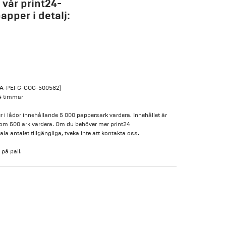
 vår print24-
pper i detalj:
 (GFA-PEFC-COC-500582)
24 timmar
r i lådor innehållande 5 000 pappersark vardera. Innehållet är
r om 500 ark vardera. Om du behöver mer print24
a antalet tillgängliga, tveka inte att kontakta oss.
 på pall.