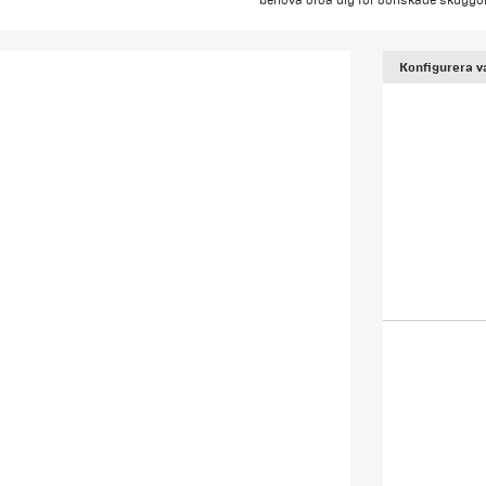
behöva oroa dig för oönskade skuggor e
Konfigurera v