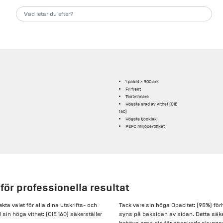
1 paket × 500 ark
Fri frakt
Testvinnare
Högsta grad av vithet (CIE
160)
Högsta tjocklek
PEFC miljöcertifikat
för professionella resultat
ta valet för alla dina utskrifts- och
Tack vare sin höga Opacitet: (95%) för
in höga vithet: (CIE 160) säkerställer
syns på baksidan av sidan. Detta säke