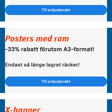
Till erbjudandet
Posters med ram
-33% rabatt förutom A3-format!
Endast så länge lagret räcker!
Till erbjudandet
X-banner