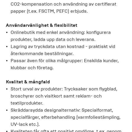
CO2-kompensation och användning av certifierat
papper (t.ex. FSCTM, PEFC) erbjuds.
Användarvänlighet & flexibilitet
Onlinebutik med enkel användning: konfigurera
produkter, ladda upp data och leverans.
Lagring av tryckdata utan kostnad - praktiskt vid
återkommande beställningar.
Passar även för olika målgrupper: Enskilda kunder,
klubbar och företag.
Kvalitet & mångfald
Stort urval av produkter: Trycksaker som flygblad,
broschyrer och visitkort samt reklam- och
textilprodukter.
Skräddarsydda designalternativ: Specialformat,
specialfärger, efterbehandling (varmfoliestämpling,
UV-lack etc.).
Kvaliteten får ofta ett positivt omdöme, t.ex. genom