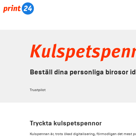
Kulspetspen
Beställ dina personliga birosor i
Trustpilot
Tryckta kulspetspennor
Kulspennan är, trots ökad digitalisering, förmodligen det mest p