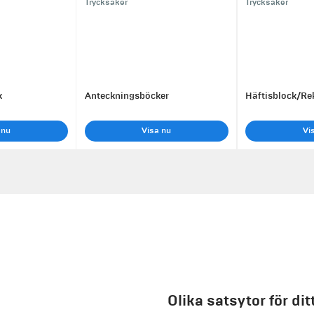
Trycksaker
Trycksaker
k
Anteckningsböcker
Häftisblock/Re
 nu
Visa nu
Vi
k
Olika satsytor för di