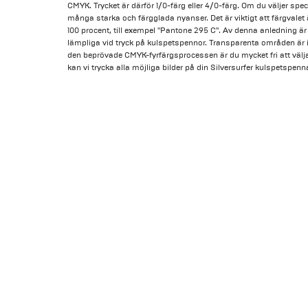
CMYK. Trycket är därför 1/0-färg eller 4/0-färg. Om du väljer spe
många starka och färgglada nyanser. Det är viktigt att färgvalet ä
100 procent, till exempel "Pantone 295 C". Av denna anledning är 
lämpliga vid tryck på kulspetspennor. Transparenta områden är in
den beprövade CMYK-fyrfärgsprocessen är du mycket fri att välja d
kan vi trycka alla möjliga bilder på din Silversurfer kulspetspenn