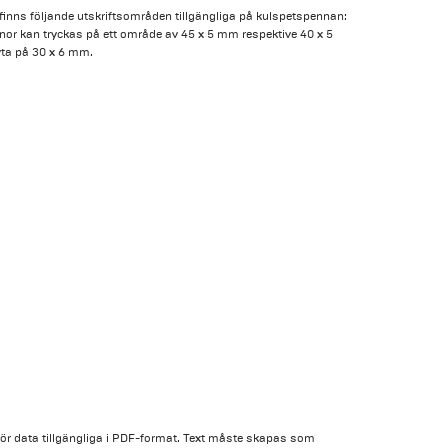
s finns följande utskriftsområden tillgängliga på kulspetspennan:
r kan tryckas på ett område av 45 x 5 mm respektive 40 x 5
 yta på 30 x 6 mm.
u gör data tillgängliga i PDF-format. Text måste skapas som