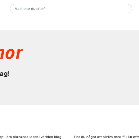
nor
dag!
opulära skrivredskapet i världen idag.
Har du något att skriva med ?" Hur oft