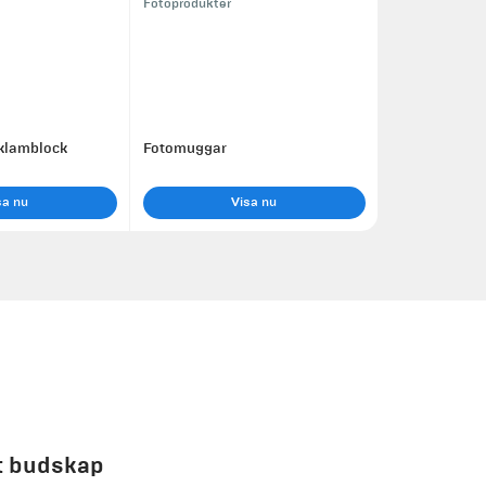
Fotoprodukter
klamblock
Fotomuggar
sa nu
Visa nu
tt budskap