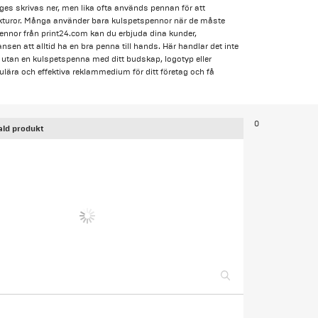
 skrivas ner, men lika ofta används pennan för att
fakturor. Många använder bara kulspetspennor när de måste
ennor från print24.com kan du erbjuda dina kunder,
sen att alltid ha en bra penna till hands. Här handlar det inte
, utan en kulspetspenna med ditt budskap, logotyp eller
lära och effektiva reklammedium för ditt företag och få
0
ald produkt