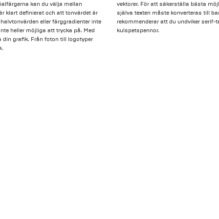
cialfärgerna kan du välja mellan
vektorer. För att säkerställa bästa mö
r klart definierat och att tonvärdet är
själva texten måste konverteras till ba
halvtonvärden eller färggradienter inte
rekommenderar att du undviker serif-te
te heller möjliga att trycka på. Med
kulspetspennor.
in grafik. Från foton till logotyper
a.