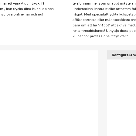
ar ett varaktigt intryck: få
telefonnummer som snabbt måste anges
om , kan trycka dina budskap och
underteckna kontrakt eller attestera 
v: sprova online här och nu!
något. Med specialuttryckta kulspetsp
affärspartners eller mässbesökare chan
bara om att ha "något" att skriva med
reklammeddelande! Utnyttja detta popu
kulpennor professionellt tryckta! "
Konfigurera v