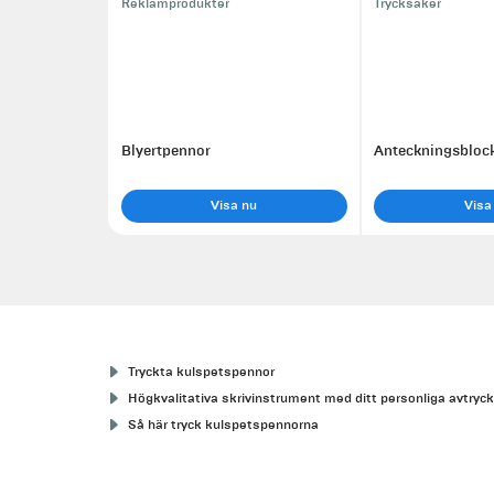
Reklamprodukter
Trycksaker
Blyertpennor
Anteckningsbloc
Visa nu
Visa
Tryckta kulspetspennor
Högkvalitativa skrivinstrument med ditt personliga avtryc
Så här tryck kulspetspennorna