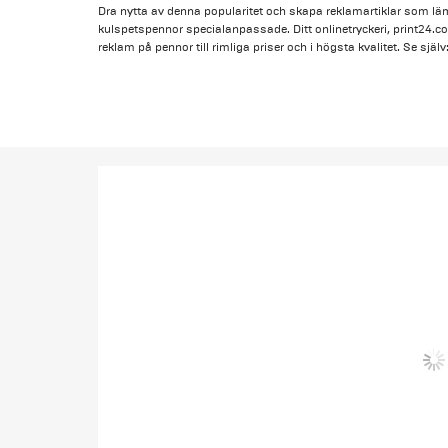
Dra nytta av denna popularitet och skapa reklamartiklar som lämn
kulspetspennor specialanpassade. Ditt onlinetryckeri, print24.c
reklam på pennor till rimliga priser och i högsta kvalitet. Se själ