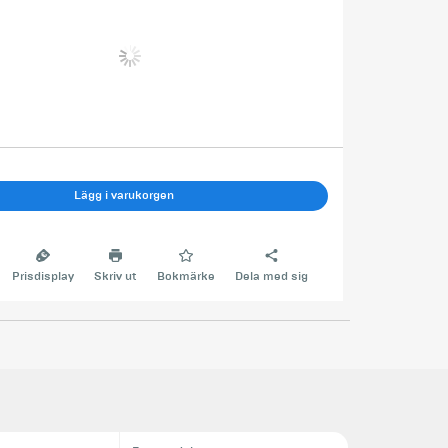
Lägg i varukorgen
Prisdisplay
Skriv ut
Bokmärke
Dela med sig