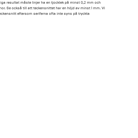
jliga resultat måste linjer ha en tjocklek på minst 0,2 mm och
nor. Se också till att teckensnittet har en höjd av minst 1 mm. Vi
ckensnitt eftersom seriferna ofta inte syns på tryckta