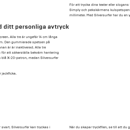
För att trycka dina texter eller slogan
Simply och pekskärmens kulspetspenno
millimeter. Med Silversurfer har du en
 ditt personliga avtryck
creen. Alla tre är ungefär 14 cm långa
ism. Den gummierade spetsen på
 är är inaktiverad. Alla tre
 för att säkerställa bekväm hantering
 blå X-20-patron, medan Silversurfer
 jackficka.
svart. Silversurfer kan tryckas i
När du skapar tryckfilen, se till att d