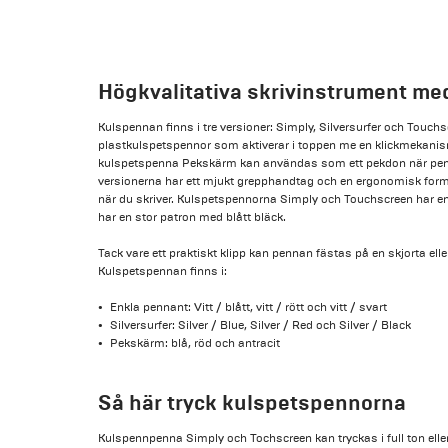
Högkvalitativa skrivinstrument med
Kulspennan finns i tre versioner: Simply, Silversurfer och Touchs
plastkulspetspennor som aktiverar i toppen me en klickmekan
kulspetspenna Pekskärm kan användas som ett pekdon när pennan
versionerna har ett mjukt grepphandtag och en ergonomisk form
när du skriver. Kulspetspennorna Simply och Touchscreen har en
har en stor patron med blått bläck.
Tack vare ett praktiskt klipp kan pennan fästas på en skjorta eller
Kulspetspennan finns i:
Enkla pennant: Vitt / blått, vitt / rött och vitt / svart
Silversurfer: Silver / Blue, Silver / Red och Silver / Black
Pekskärm: blå, röd och antracit
Så här tryck kulspetspennorna
Kulspennpenna Simply och Tochscreen kan tryckas i full ton eller 