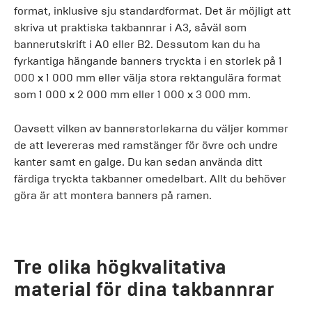
format, inklusive sju standardformat. Det är möjligt att
skriva ut praktiska takbannrar i A3, såväl som
bannerutskrift i A0 eller B2. Dessutom kan du ha
fyrkantiga hängande banners tryckta i en storlek på 1
000 x 1 000 mm eller välja stora rektangulära format
som 1 000 x 2 000 mm eller 1 000 x 3 000 mm.
Oavsett vilken av bannerstorlekarna du väljer kommer
de att levereras med ramstänger för övre och undre
kanter samt en galge. Du kan sedan använda ditt
färdiga tryckta takbanner omedelbart. Allt du behöver
göra är att montera banners på ramen.
Tre olika högkvalitativa
material för dina takbannrar