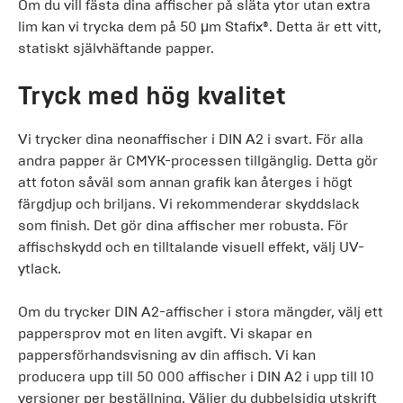
Om du vill fästa dina affischer på släta ytor utan extra
lim kan vi trycka dem på 50 μm Stafix®. Detta är ett vitt,
statiskt självhäftande papper.
Tryck med hög kvalitet
Vi trycker dina neonaffischer i DIN A2 i svart. För alla
andra papper är CMYK-processen tillgänglig. Detta gör
att foton såväl som annan grafik kan återges i högt
färgdjup och briljans. Vi rekommenderar skyddslack
som finish. Det gör dina affischer mer robusta. För
affischskydd och en tilltalande visuell effekt, välj UV-
ytlack.
Om du trycker DIN A2-affischer i stora mängder, välj ett
pappersprov mot en liten avgift. Vi skapar en
pappersförhandsvisning av din affisch. Vi kan
producera upp till 50 000 affischer i DIN A2 i upp till 10
versioner per beställning. Väljer du dubbelsidig utskrift