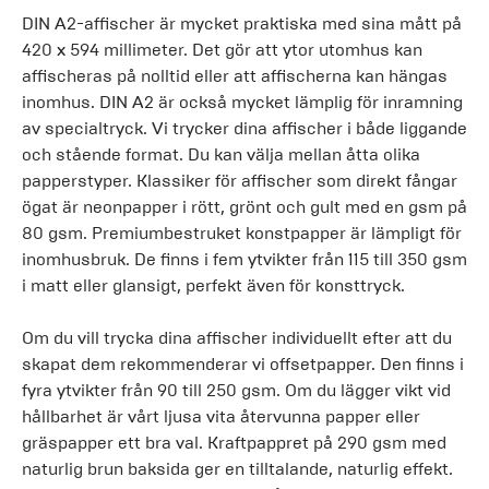
DIN A2-affischer är mycket praktiska med sina mått på
420 x 594 millimeter. Det gör att ytor utomhus kan
affischeras på nolltid eller att affischerna kan hängas
inomhus. DIN A2 är också mycket lämplig för inramning
av specialtryck. Vi trycker dina affischer i både liggande
och stående format. Du kan välja mellan åtta olika
papperstyper. Klassiker för affischer som direkt fångar
ögat är neonpapper i rött, grönt och gult med en gsm på
80 gsm. Premiumbestruket konstpapper är lämpligt för
inomhusbruk. De finns i fem ytvikter från 115 till 350 gsm
i matt eller glansigt, perfekt även för konsttryck.
Om du vill trycka dina affischer individuellt efter att du
skapat dem rekommenderar vi offsetpapper. Den finns i
fyra ytvikter från 90 till 250 gsm. Om du lägger vikt vid
hållbarhet är vårt ljusa vita återvunna papper eller
gräspapper ett bra val. Kraftpappret på 290 gsm med
naturlig brun baksida ger en tilltalande, naturlig effekt.