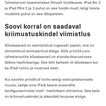
Tahvelarvuti sisestatakse lihtsalt hoidikusse. IPad Air 2
ja iPad Mini 2 ja 3 puhul on see hoidik must; kõigi teiste
mudelite puhul on see läbipaistev.
Soovi korral on saadaval
kriimustuskindel viimistlus
Kõvakaaned on valmistatud tugevast papist, mis on
viimistletud lamineeritud kilega. Kõik print24.com
tahvelarvutite kõvakaaned on standardvarustuses
läikiva tsellofaaniga. See kiht kaitseb nii kõvakaani kui
ka iPadi tolmu ja mustuse eest.
Kui soovite prinditud toote veelgi vastupidavamaks
muuta, valige oma iPadi kaane suvandite
konfigureerimisel matt -tsellofaani viimistlus. See kate
on kriimustuskindel ja pikendab korpuse eluiga.