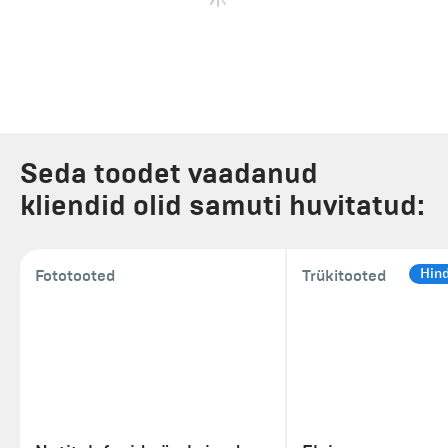
Seda toodet vaadanud
kliendid olid samuti huvitatud:
Hin
Fototooted
Trükitooted