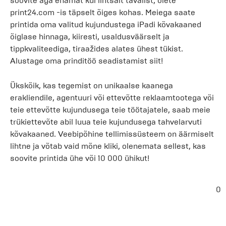
soovite aga enamat kui lihtsalt tavalist, olete
print24.com -is täpselt õiges kohas. Meiega saate
printida oma valitud kujundustega iPadi kõvakaaned
õiglase hinnaga, kiiresti, usaldusväärselt ja
tippkvaliteediga, tiraažides alates ühest tükist.
Alustage oma prinditöö seadistamist siit!
Ükskõik, kas tegemist on unikaalse kaanega
erakliendile, agentuuri või ettevõtte reklaamtootega või
teie ettevõtte kujundusega teie töötajatele, saab meie
trükiettevõte abil luua teie kujundusega tahvelarvuti
kõvakaaned. Veebipõhine tellimissüsteem on äärmiselt
lihtne ja võtab vaid mõne kliki, olenemata sellest, kas
soovite printida ühe või 10 000 ühikut!
0