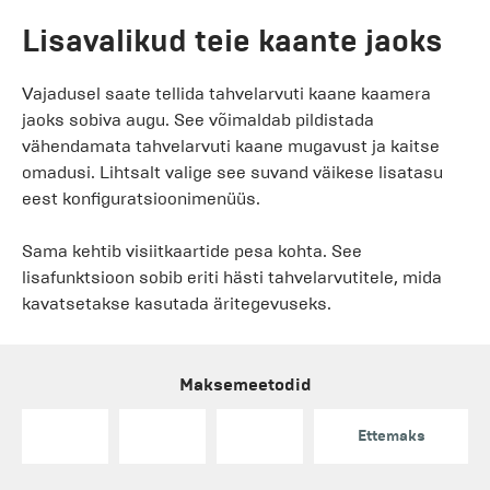
Lisavalikud teie kaante jaoks
Vajadusel saate tellida tahvelarvuti kaane kaamera
jaoks sobiva augu. See võimaldab pildistada
vähendamata tahvelarvuti kaane mugavust ja kaitse
omadusi. Lihtsalt valige see suvand väikese lisatasu
eest konfiguratsioonimenüüs.
Sama kehtib visiitkaartide pesa kohta. See
lisafunktsioon sobib eriti hästi tahvelarvutitele, mida
kavatsetakse kasutada äritegevuseks.
Maksemeetodid
Ettemaks