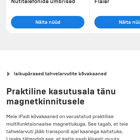
Nutitelefonide ümbrised
Flaier
Näita nüüd
Näita nü
Isikupärased tahvelarvutite kõvakaaned
Praktiline kasutusala tänu
magnetkinnitusele
Meie iPadi kõvakaaned on varustatud praktilise
multifunktsionaalse magnetlukuga. See tagab, et teie
tahvelarvuti jääb transpordi ajal kaanega kaitstuks.
Lisaks tähendab see, et katte saab kiiresti muuta