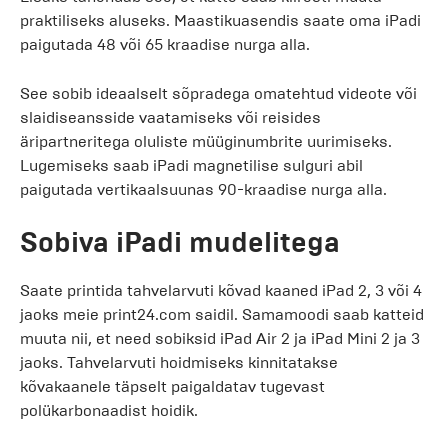
praktiliseks aluseks. Maastikuasendis saate oma iPadi
paigutada 48 või 65 kraadise nurga alla.
See sobib ideaalselt sõpradega omatehtud videote või
slaidiseansside vaatamiseks või reisides
äripartneritega oluliste müüginumbrite uurimiseks.
Lugemiseks saab iPadi magnetilise sulguri abil
paigutada vertikaalsuunas 90-kraadise nurga alla.
Sobiva iPadi mudelitega
Saate printida tahvelarvuti kõvad kaaned iPad 2, 3 või 4
jaoks meie print24.com saidil. Samamoodi saab katteid
muuta nii, et need sobiksid iPad Air 2 ja iPad Mini 2 ja 3
jaoks. Tahvelarvuti hoidmiseks kinnitatakse
kõvakaanele täpselt paigaldatav tugevast
polükarbonaadist hoidik.