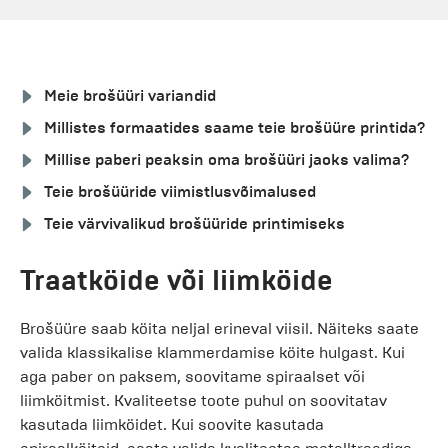
Meie brošüüri variandid
Millistes formaatides saame teie brošüüre printida?
Millise paberi peaksin oma brošüüri jaoks valima?
Teie brošüüride viimistlusvõimalused
Teie värvivalikud brošüüride printimiseks
Traatköide või liimköide
Brošüüre saab köita neljal erineval viisil. Näiteks saate
valida klassikalise klammerdamise köite hulgast. Kui
aga paber on paksem, soovitame spiraalset või
liimköitmist. Kvaliteetse toote puhul on soovitatav
kasutada liimköidet. Kui soovite kasutada