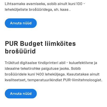
Lihtsamaks avamiseks, sobib ainult kuni 100 -
leheküljeliste brošüüridega, sh. kaas .
Arvuta nüüd
PUR Budget liimköites
brošüürid
Trükitud digitaalse tindiprinteri abil - kuluefektiivne ja
ideaalne tekstirohke paigutuse jaoks. Sobib
brošüüridele kuni 1400 leheküljega. Kasutatakse ainult
kvaliteetset, temperatuurikindlat PUR-liimitehnoloogiat.
Arvuta nüüd