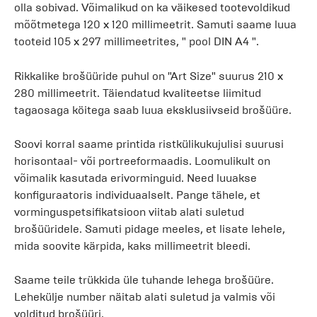
olla sobivad. Võimalikud on ka väikesed tootevoldikud
mõõtmetega 120 x 120 millimeetrit. Samuti saame luua
tooteid 105 x 297 millimeetrites, " pool DIN A4 ".
Rikkalike brošüüride puhul on "Art Size" suurus 210 x
280 millimeetrit. Täiendatud kvaliteetse liimitud
tagaosaga köitega saab luua eksklusiivseid brošüüre.
Soovi korral saame printida ristkülikukujulisi suurusi
horisontaal- või portreeformaadis. Loomulikult on
võimalik kasutada erivorminguid. Need luuakse
konfiguraatoris individuaalselt. Pange tähele, et
vorminguspetsifikatsioon viitab alati suletud
brošüüridele. Samuti pidage meeles, et lisate lehele,
mida soovite kärpida, kaks millimeetrit bleedi.
Saame teile trükkida üle tuhande lehega brošüüre.
Lehekülje number näitab alati suletud ja valmis või
volditud brošüüri.