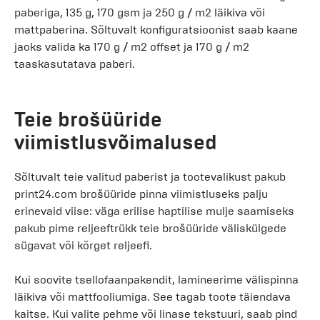
paberiga, 135 g, 170 gsm ja 250 g / m2 läikiva või
mattpaberina. Sõltuvalt konfiguratsioonist saab kaane
jaoks valida ka 170 g / m2 offset ja 170 g / m2
taaskasutatava paberi.
Teie brošüüride
viimistlusvõimalused
Sõltuvalt teie valitud paberist ja tootevalikust pakub
print24.com brošüüride pinna viimistluseks palju
erinevaid viise: väga erilise haptilise mulje saamiseks
pakub pime reljeeftrükk teie brošüüride väliskülgede
sügavat või kõrget reljeefi.
Kui soovite tsellofaanpakendit, lamineerime välispinna
läikiva või mattfooliumiga. See tagab toote täiendava
kaitse. Kui valite pehme või linase tekstuuri, saab pind