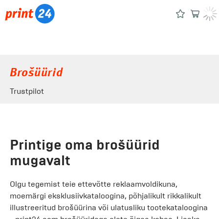
Brošüürid
Trustpilot
Printige oma brošüürid
mugavalt
Olgu tegemist teie ettevõtte reklaamvoldikuna,
moemärgi eksklusiivkataloogina, põhjalikult rikkalikult
illustreeritud brošüürina või ulatusliku tootekataloogina