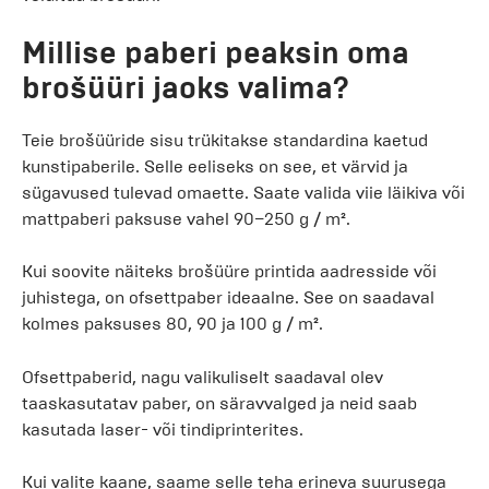
Millise paberi peaksin oma
brošüüri jaoks valima?
Teie brošüüride sisu trükitakse standardina kaetud
kunstipaberile. Selle eeliseks on see, et värvid ja
sügavused tulevad omaette. Saate valida viie läikiva või
mattpaberi paksuse vahel 90–250 g / m².
Kui soovite näiteks brošüüre printida aadresside või
juhistega, on ofsettpaber ideaalne. See on saadaval
kolmes paksuses 80, 90 ja 100 g / m².
Ofsettpaberid, nagu valikuliselt saadaval olev
taaskasutatav paber, on säravvalged ja neid saab
kasutada laser- või tindiprinterites.
Kui valite kaane, saame selle teha erineva suurusega