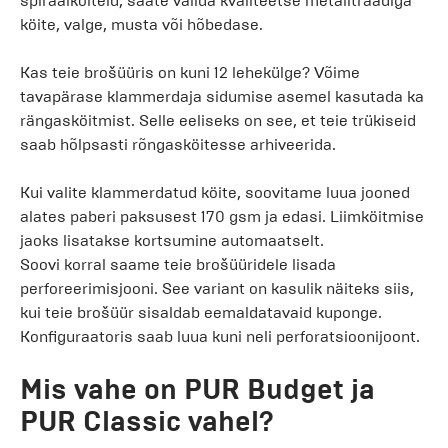
spiraalköiteid, saate valida kvaliteetse metalltraadiga
köite, valge, musta või hõbedase.
Kas teie brošüüris on kuni 12 lehekülge? Võime
tavapärase klammerdaja sidumise asemel kasutada ka
rängasköitmist. Selle eeliseks on see, et teie trükiseid
saab hõlpsasti rõngasköitesse arhiveerida.
Kui valite klammerdatud köite, soovitame luua jooned
alates paberi paksusest 170 gsm ja edasi. Liimköitmise
jaoks lisatakse kortsumine automaatselt.
Soovi korral saame teie brošüüridele lisada
perforeerimisjooni. See variant on kasulik näiteks siis,
kui teie brošüür sisaldab eemaldatavaid kuponge.
Konfiguraatoris saab luua kuni neli perforatsioonijoont.
Mis vahe on PUR Budget ja
PUR Classic vahel?