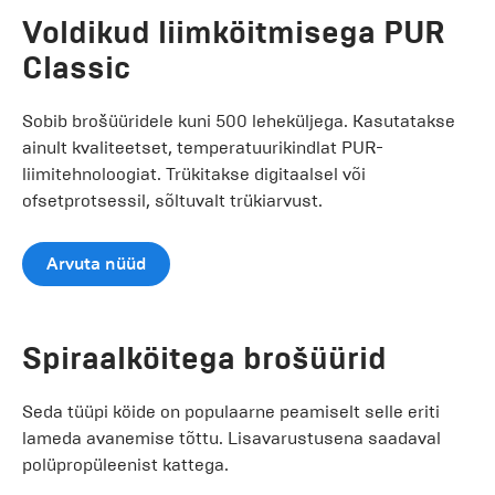
Voldikud liimköitmisega PUR
Classic
Sobib brošüüridele kuni 500 leheküljega. Kasutatakse
ainult kvaliteetset, temperatuurikindlat PUR-
liimitehnoloogiat. Trükitakse digitaalsel või
ofsetprotsessil, sõltuvalt trükiarvust.
Arvuta nüüd
Spiraalköitega brošüürid
Seda tüüpi köide on populaarne peamiselt selle eriti
lameda avanemise tõttu. Lisavarustusena saadaval
polüpropüleenist kattega.