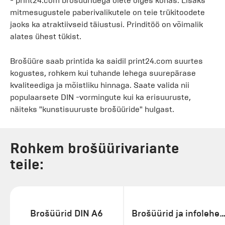
- print24.com brošüüridega olete õiges kohas. Lisaks
mitmesugustele paberivalikutele on teie trükitoodete
jaoks ka atraktiivseid täiustusi. Prinditöö on võimalik
alates ühest tükist.
Brošüüre saab printida ka saidil print24.com suurtes
kogustes, rohkem kui tuhande lehega suurepärase
kvaliteediga ja mõistliku hinnaga. Saate valida nii
populaarsete DIN -vormingute kui ka erisuuruste,
näiteks "kunstisuuruste brošüüride" hulgast.
Rohkem brošüürivariante
teile:
Brošüürid DIN A6
Brošüürid ja infolehed formaadis 120 x 1