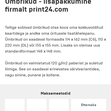
Ümbrikud - lisapakkumine
firmalt print24.com
Tellige sobivad ümbrikud otse koos oma kokkuvolditud
kaartidega ja andke oma üritusele lisatähelepanu.
Ümbrikud on saadaval formaadis 114 x 162 mm (C6), 110 x
220 mm (DL) või 155 x 155 mm. Lisaks on olemas uus
standardformaat 148 x 148 mm.
Ümbrikud on valmistatud 120 g/m2 paberist ja suletud
liimiga. See on saadaval erinevates värvivariantides,
nagu sinine, punane ja kollane.
Maksemeetodid
Ettemaks