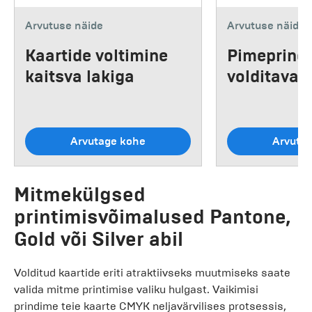
Arvutuse näide
Arvutuse näide
Kaartide voltimine
Pimeprind
kaitsva lakiga
volditavad
Arvutage kohe
Arvuta
Mitmekülgsed
printimisvõimalused Pantone,
Gold või Silver abil
Volditud kaartide eriti atraktiivseks muutmiseks saate
valida mitme printimise valiku hulgast. Vaikimisi
prindime teie kaarte CMYK neljavärvilises protsessis,