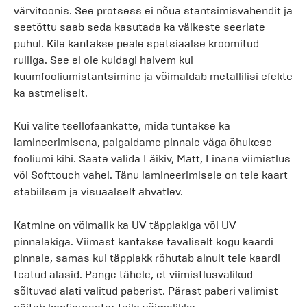
värvitoonis. See protsess ei nõua stantsimisvahendit ja
seetõttu saab seda kasutada ka väikeste seeriate
puhul. Kile kantakse peale spetsiaalse kroomitud
rulliga. See ei ole kuidagi halvem kui
kuumfooliumistantsimine ja võimaldab metallilisi efekte
ka astmeliselt.
Kui valite tsellofaankatte, mida tuntakse ka
lamineerimisena, paigaldame pinnale väga õhukese
fooliumi kihi. Saate valida Läikiv, Matt, Linane viimistlus
või Softtouch vahel. Tänu lamineerimisele on teie kaart
stabiilsem ja visuaalselt ahvatlev.
Katmine on võimalik ka UV täpplakiga või UV
pinnalakiga. Viimast kantakse tavaliselt kogu kaardi
pinnale, samas kui täpplakk rõhutab ainult teie kaardi
teatud alasid. Pange tähele, et viimistlusvalikud
sõltuvad alati valitud paberist. Pärast paberi valimist