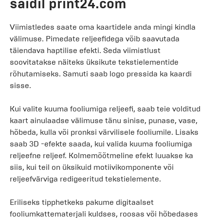
saidil print24.com
Viimistledes saate oma kaartidele anda mingi kindla
välimuse. Pimedate reljeefidega võib saavutada
täiendava haptilise efekti. Seda viimistlust
soovitatakse näiteks üksikute tekstielementide
rõhutamiseks. Samuti saab logo pressida ka kaardi
sisse.
Kui valite kuuma fooliumiga reljeefi, saab teie volditud
kaart ainulaadse välimuse tänu sinise, punase, vase,
hõbeda, kulla või pronksi värvilisele fooliumile. Lisaks
saab 3D -efekte saada, kui valida kuuma fooliumiga
reljeefne reljeef. Kolmemõõtmeline efekt luuakse ka
siis, kui teil on üksikuid motiivikomponente või
reljeefvärviga redigeeritud tekstielemente.
Eriliseks tipphetkeks pakume digitaalset
fooliumkattematerjali kuldses, roosas või hõbedases