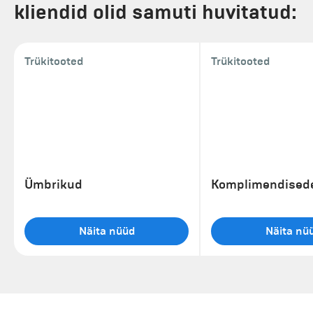
kliendid olid samuti huvitatud:
Trükitooted
Trükitooted
Ümbrikud
Komplimendisede
Näita nüüd
Näita nü