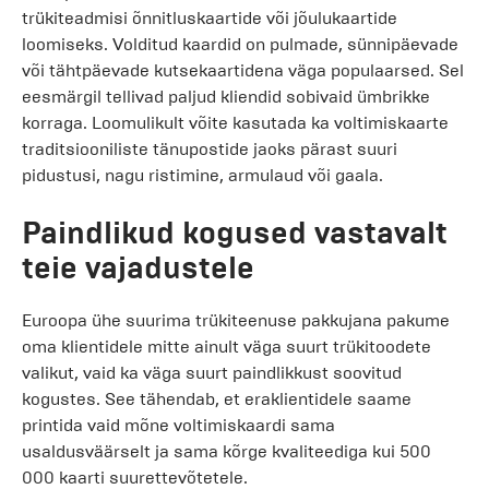
trükiteadmisi õnnitluskaartide või jõulukaartide
loomiseks. Volditud kaardid on pulmade, sünnipäevade
või tähtpäevade kutsekaartidena väga populaarsed. Sel
eesmärgil tellivad paljud kliendid sobivaid ümbrikke
korraga. Loomulikult võite kasutada ka voltimiskaarte
traditsiooniliste tänupostide jaoks pärast suuri
pidustusi, nagu ristimine, armulaud või gaala.
Paindlikud kogused vastavalt
teie vajadustele
Euroopa ühe suurima trükiteenuse pakkujana pakume
oma klientidele mitte ainult väga suurt trükitoodete
valikut, vaid ka väga suurt paindlikkust soovitud
kogustes. See tähendab, et eraklientidele saame
printida vaid mõne voltimiskaardi sama
usaldusväärselt ja sama kõrge kvaliteediga kui 500
000 kaarti suurettevõtetele.