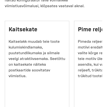
näitab konfiguraator teile võimalikke
viimistlusvõimalusi, klõpsates vastaval aknal.
Kaitsekate
Pime reljee
Kaitselakk muudab teie toote
Pimeda reljeeftr
kulumiskindlamaks,
motiivi eredalt e
puutetundlikumaks ja silmale
valite kõrge relj
veelgi atraktiivsemaks. Seetõttu
teie motiiv üles
on kaitsekate näiteks
asendis, kui val
postkaartide soovitatav
reljeefi, trükitak
viimistlus.
trükitud tootele 