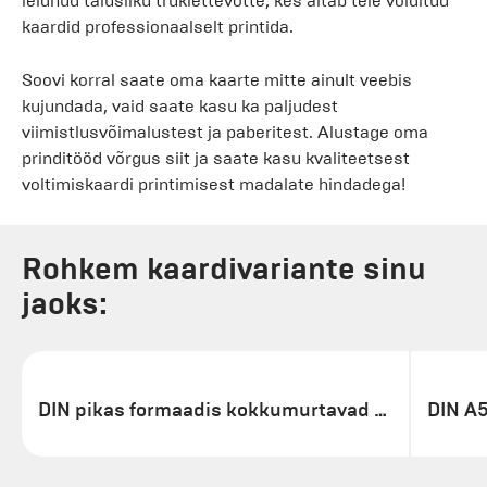
leidnud täiusliku trükiettevõtte, kes aitab teie volditud
kaardid professionaalselt printida.
Soovi korral saate oma kaarte mitte ainult veebis
kujundada, vaid saate kasu ka paljudest
viimistlusvõimalustest ja paberitest. Alustage oma
prinditööd võrgus siit ja saate kasu kvaliteetsest
voltimiskaardi printimisest madalate hindadega!
Rohkem kaardivariante sinu
jaoks:
DIN pikas formaadis kokkumurtavad kaardid