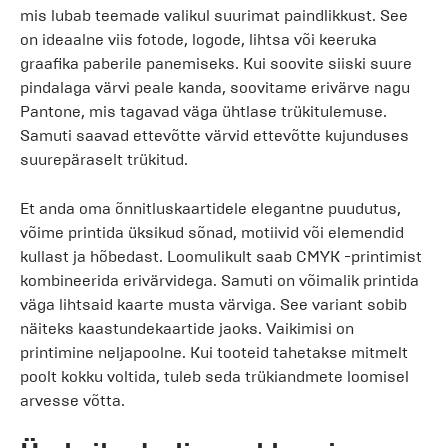
mis lubab teemade valikul suurimat paindlikkust. See
on ideaalne viis fotode, logode, lihtsa või keeruka
graafika paberile panemiseks. Kui soovite siiski suure
pindalaga värvi peale kanda, soovitame erivärve nagu
Pantone, mis tagavad väga ühtlase trükitulemuse.
Samuti saavad ettevõtte värvid ettevõtte kujunduses
suurepäraselt trükitud.
Et anda oma õnnitluskaartidele elegantne puudutus,
võime printida üksikud sõnad, motiivid või elemendid
kullast ja hõbedast. Loomulikult saab CMYK -printimist
kombineerida erivärvidega. Samuti on võimalik printida
väga lihtsaid kaarte musta värviga. See variant sobib
näiteks kaastundekaartide jaoks. Vaikimisi on
printimine neljapoolne. Kui tooteid tahetakse mitmelt
poolt kokku voltida, tuleb seda trükiandmete loomisel
arvesse võtta.