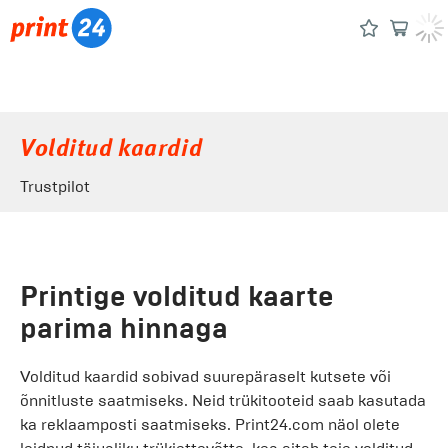
Volditud kaardid
Trustpilot
Printige volditud kaarte
parima hinnaga
Volditud kaardid sobivad suurepäraselt kutsete või
õnnitluste saatmiseks. Neid trükitooteid saab kasutada
ka reklaamposti saatmiseks. Print24.com näol olete