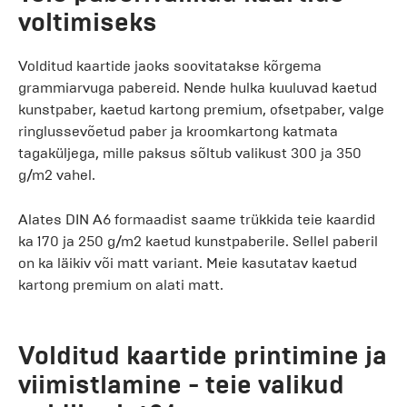
voltimiseks
Volditud kaartide jaoks soovitatakse kõrgema
grammiarvuga pabereid. Nende hulka kuuluvad kaetud
kunstpaber, kaetud kartong premium, ofsetpaber, valge
ringlussevõetud paber ja kroomkartong katmata
tagaküljega, mille paksus sõltub valikust 300 ja 350
g/m2 vahel.
Alates DIN A6 formaadist saame trükkida teie kaardid
ka 170 ja 250 g/m2 kaetud kunstpaberile. Sellel paberil
on ka läikiv või matt variant. Meie kasutatav kaetud
kartong premium on alati matt.
Volditud kaartide printimine ja
viimistlamine - teie valikud