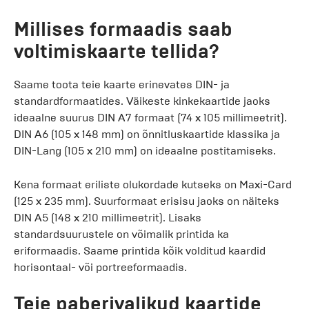
Millises formaadis saab
voltimiskaarte tellida?
Saame toota teie kaarte erinevates DIN- ja
standardformaatides. Väikeste kinkekaartide jaoks
ideaalne suurus DIN A7 formaat (74 x 105 millimeetrit).
DIN A6 (105 x 148 mm) on õnnitluskaartide klassika ja
DIN-Lang (105 x 210 mm) on ideaalne postitamiseks.
Kena formaat eriliste olukordade kutseks on Maxi-Card
(125 x 235 mm). Suurformaat erisisu jaoks on näiteks
DIN A5 (148 x 210 millimeetrit). Lisaks
standardsuurustele on võimalik printida ka
eriformaadis. Saame printida kõik volditud kaardid
horisontaal- või portreeformaadis.
Teie paberivalikud kaartide