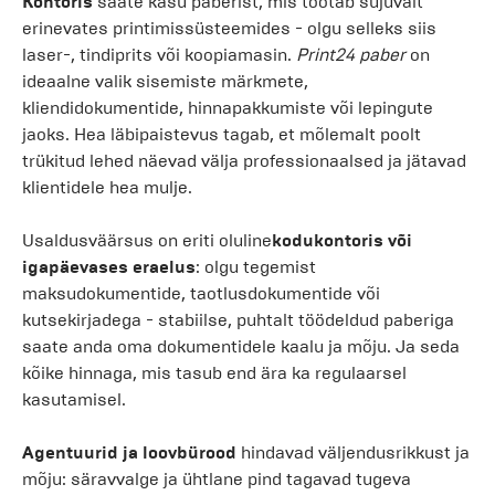
Kontoris
saate kasu paberist, mis töötab sujuvalt
erinevates printimissüsteemides - olgu selleks siis
laser-, tindiprits või koopiamasin.
Print24 paber
on
ideaalne valik sisemiste märkmete,
kliendidokumentide, hinnapakkumiste või lepingute
jaoks. Hea läbipaistevus tagab, et mõlemalt poolt
trükitud lehed näevad välja professionaalsed ja jätavad
klientidele hea mulje.
Usaldusväärsus on eriti oluline
kodukontoris või
igapäevases eraelus
: olgu tegemist
maksudokumentide, taotlusdokumentide või
kutsekirjadega - stabiilse, puhtalt töödeldud paberiga
saate anda oma dokumentidele kaalu ja mõju. Ja seda
kõike hinnaga, mis tasub end ära ka regulaarsel
kasutamisel.
Agentuurid ja loovbürood
hindavad väljendusrikkust ja
mõju: säravvalge ja ühtlane pind tagavad tugeva