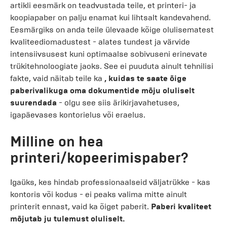
artikli eesmärk on teadvustada teile, et printeri- ja
koopiapaber on palju enamat kui lihtsalt kandevahend.
Eesmärgiks on anda teile ülevaade kõige olulisematest
kvaliteediomadustest - alates tundest ja värvide
intensiivsusest kuni optimaalse sobivuseni erinevate
trükitehnoloogiate jaoks. See ei puuduta ainult tehnilisi
fakte, vaid näitab teile ka
, kuidas te saate õige
paberivalikuga oma dokumentide mõju oluliselt
suurendada
- olgu see siis ärikirjavahetuses,
igapäevases kontorielus või eraelus.
Milline on hea
printeri/kopeerimispaber?
Igaüks, kes hindab professionaalseid väljatrükke - kas
kontoris või kodus - ei peaks valima mitte ainult
printerit ennast, vaid ka õiget paberit.
Paberi kvaliteet
mõjutab ju tulemust oluliselt.