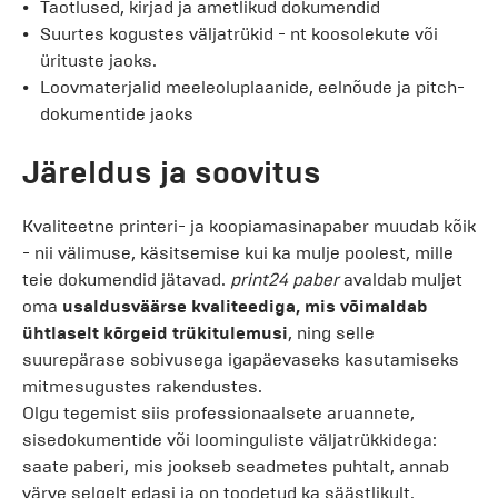
Taotlused, kirjad ja ametlikud dokumendid
Suurtes kogustes väljatrükid - nt koosolekute või
ürituste jaoks.
Loovmaterjalid meeleoluplaanide, eelnõude ja pitch-
dokumentide jaoks
Järeldus ja soovitus
Kvaliteetne printeri- ja koopiamasinapaber muudab kõik
- nii välimuse, käsitsemise kui ka mulje poolest, mille
teie dokumendid jätavad.
print24 paber
avaldab muljet
oma
usaldusväärse kvaliteediga, mis võimaldab
ühtlaselt kõrgeid trükitulemusi
, ning selle
suurepärase sobivusega igapäevaseks kasutamiseks
mitmesugustes rakendustes.
Olgu tegemist siis professionaalsete aruannete,
sisedokumentide või loominguliste väljatrükkidega:
saate paberi, mis jookseb seadmetes puhtalt, annab
värve selgelt edasi ja on toodetud ka säästlikult.