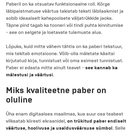
Paberil on ka otsustav funktsionaalne roll. Kõrge
läbipaistmatuse väärtus takistab teksti läbilaskmist ja
sobib ideaalselt kahepoolsete väljatrükkide jaoks.
Täpne pind tagab ka tooneri või tindi puhta kinnitumise
- see on selgete ja loetavate tulemuste alus.
Lõpuks, kuid mitte vähem tähtis on ka paberi tekstuur,
mis tekitab emotsioone. Võib-olla mäletate käsitsi
kirjutatud kirja, tunnistust või oma esimest tunnistust.
Paber ei edasta mitte ainult teavet -
see kannab ka
mälestusi ja väärtusi
.
Miks kvaliteetne paber on
oluline
Üha enam digitaalses maailmas, kus suur osa teabest
vilksatab kiiresti ekraanidel,
on trükitud paber endiselt
väärtuse, hoolivuse ja usaldusväärsuse sümbol
. Selle