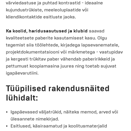
värviedastuse ja puhtad kontrastid - ideaalne
kujundustrükiste, meeleoluplaatide või
kliendikontaktide esitluste jaoks.
Ka koolid, haridusasutused ja klubid
saavad
kvaliteetsete paberite kasutamisest kasu. Olgu
tegemist siis töölehtede, kirjadega lapsevanematele,
projektdokumentatsiooni või märkmetega - vastupidav
ja kergesti trükitav paber vähendab paberirikkeid ja
pettumust koopiamasina juures ning toetab sujuvat
igapäevarutiini.
Tüüpilised rakendusnäited
lühidalt:
Igapäevased väljatrükid, näiteks memod, arved või
ülesannete nimekirjad.
Esitlused, käsiraamatud ja koolitusmaterjalid