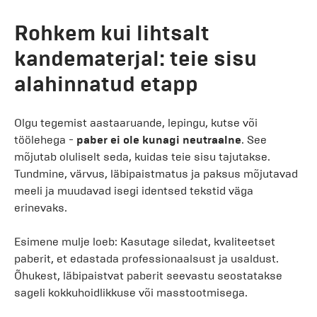
Rohkem kui lihtsalt
kandematerjal: teie sisu
alahinnatud etapp
Olgu tegemist aastaaruande, lepingu, kutse või
töölehega -
paber ei ole kunagi neutraalne
. See
mõjutab oluliselt seda, kuidas teie sisu tajutakse.
Tundmine, värvus, läbipaistmatus ja paksus mõjutavad
meeli ja muudavad isegi identsed tekstid väga
erinevaks.
Esimene mulje loeb: Kasutage siledat, kvaliteetset
paberit, et edastada professionaalsust ja usaldust.
Õhukest, läbipaistvat paberit seevastu seostatakse
sageli kokkuhoidlikkuse või masstootmisega.