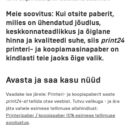
Meie soovitus:
Kui otsite paberit,
milles on ühendatud jõudlus,
keskkonnateadlikkus ja õiglane
hinna ja kvaliteedi suhe, siis
print24
printeri- ja koopiamasinapaber on
kindlasti teie jaoks õige valik.
Avasta ja saa kasu nüüd
Vaadake ise järele: Printeri- ja koopiapaberit saate
print24-st
tellida otse veebist. Tutvu valikuga - ja ära
jäta vahele esimese tellimuse allahindlust:
Printeripaber / koopiapaber 10% esimese tellimuse
soodustus
.