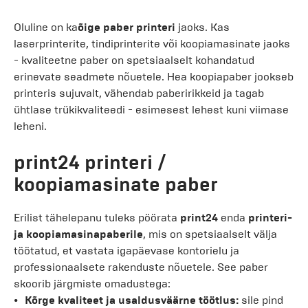
Oluline on ka
õige paber printeri
jaoks. Kas
laserprinterite, tindiprinterite või koopiamasinate jaoks
- kvaliteetne paber on spetsiaalselt kohandatud
erinevate seadmete nõuetele. Hea koopiapaber jookseb
printeris sujuvalt, vähendab paberirikkeid ja tagab
ühtlase trükikvaliteedi - esimesest lehest kuni viimase
leheni.
print24 printeri /
koopiamasinate paber
Erilist tähelepanu tuleks pöörata
print24
enda
printeri-
ja koopiamasinapaberile
, mis on spetsiaalselt välja
töötatud, et vastata igapäevase kontorielu ja
professionaalsete rakenduste nõuetele. See paber
skoorib järgmiste omadustega:
Kõrge kvaliteet ja usaldusväärne töötlus:
sile pind