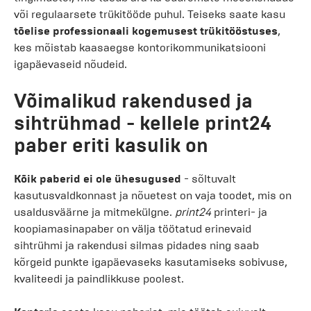
või regulaarsete trükitööde puhul. Teiseks saate kasu
tõelise professionaali kogemusest trükitööstuses
,
kes mõistab kaasaegse kontorikommunikatsiooni
igapäevaseid nõudeid.
Võimalikud rakendused ja
sihtrühmad - kellele print24
paber eriti kasulik on
Kõik paberid ei ole ühesugused
- sõltuvalt
kasutusvaldkonnast ja nõuetest on vaja toodet, mis on
usaldusväärne ja mitmekülgne.
print24
printeri- ja
koopiamasinapaber on välja töötatud erinevaid
sihtrühmi ja rakendusi silmas pidades ning saab
kõrgeid punkte igapäevaseks kasutamiseks sobivuse,
kvaliteedi ja paindlikkuse poolest.