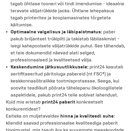
tagab ühtlase tooneri või tindi imendumise - ideaalne
teravate väljatrükkide jaoks. Ühtlane lehepaksus
tagab printerites ja koopiamasinates tõrgeteta
käitumise.
Optimaalne valgelisus ja läbipaistmatus:
paber
pakub briljantset trükipilti ja takistab läbilaskmist -
isegi kahepoolsete väljatrükkide puhul. See tähendab,
et teie dokumendid näevad alati selged,
professionaalsed ja kvaliteetsed välja.
Keskendumine jätkusuutlikkusele:
print24 kasutab
sertifitseeritud päritoluga pabereid (nt FSC®) ja
keskkonnasõbralikke tootmisprotsesse. Seega, kui
soovite teadlikult pöörata tähelepanu ökoloogilistele
aspektidele, pakub print24 teile sobivat lahendust.
Kuid mis eristab
print24 paberit
konkreetselt
konkurentidest?
Esiteks on muljetavaldav
hinna ja kvaliteedi suhe
:
kliendid saavad professionaalse kvaliteediga paberit
tingimustel, mis tasub ära ka suuremate meeskondade