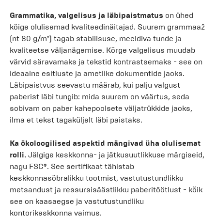
Grammatika, valgelisus ja läbipaistmatus
on ühed
kõige olulisemad kvaliteedinäitajad. Suurem grammaaž
(nt 80 g/m²) tagab stabiilsuse, meeldiva tunde ja
kvaliteetse väljanägemise. Kõrge valgelisus muudab
värvid säravamaks ja tekstid kontrastsemaks - see on
ideaalne esitluste ja ametlike dokumentide jaoks.
Läbipaistvus seevastu määrab, kui palju valgust
paberist läbi tungib: mida suurem on väärtus, seda
sobivam on paber kahepoolsete väljatrükkide jaoks,
ilma et tekst tagaküljelt läbi paistaks.
Ka ökoloogilised aspektid mängivad üha olulisemat
rolli.
Jälgige keskkonna- ja jätkusuutlikkuse märgiseid,
nagu FSC®. See sertifikaat tähistab
keskkonnasõbralikku tootmist, vastutustundlikku
metsandust ja ressursisäästlikku paberitöötlust - kõik
see on kaasaegse ja vastutustundliku
kontorikeskkonna vaimus.