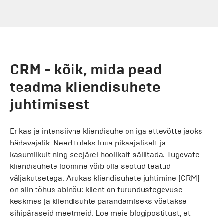
CRM - kõik, mida pead
teadma kliendisuhete
juhtimisest
Erikas ja intensiivne kliendisuhe on iga ettevõtte jaoks
hädavajalik. Need tuleks luua pikaajaliselt ja
kasumlikult ning seejärel hoolikalt säilitada. Tugevate
kliendisuhete loomine võib olla seotud teatud
väljakutsetega. Arukas kliendisuhete juhtimine (CRM)
on siin tõhus abinõu: klient on turundustegevuse
keskmes ja kliendisuhte parandamiseks võetakse
sihipäraseid meetmeid. Loe meie blogipostitust, et