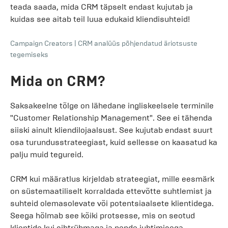
teada saada, mida CRM täpselt endast kujutab ja
kuidas see aitab teil luua edukaid kliendisuhteid!
Campaign Creators
|
CRM analüüs põhjendatud äriotsuste
tegemiseks
Mida on CRM?
Saksakeelne tõlge on lähedane ingliskeelsele terminile
"Customer Relationship Management". See ei tähenda
siiski ainult kliendilojaalsust. See kujutab endast suurt
osa turundusstrateegiast, kuid sellesse on kaasatud ka
palju muid tegureid.
CRM kui määratlus kirjeldab strateegiat, mille eesmärk
on süstemaatiliselt korraldada ettevõtte suhtlemist ja
suhteid olemasolevate või potentsiaalsete klientidega.
Seega hõlmab see kõiki protsesse, mis on seotud
klientide kui sihtrühmaga ja nende juhtimisega.