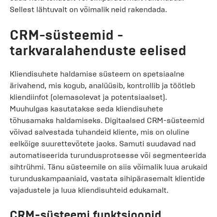
Sellest lähtuvalt on võimalik neid rakendada.
CRM-süsteemid -
tarkvaralahenduste eelised
Kliendisuhete haldamise süsteem on spetsiaalne
ärivahend, mis kogub, analüüsib, kontrollib ja töötleb
kliendiinfot (olemasolevat ja potentsiaalset).
Muuhulgas kasutatakse seda kliendisuhete
tõhusamaks haldamiseks. Digitaalsed CRM-süsteemid
võivad salvestada tuhandeid kliente, mis on oluline
eelkõige suurettevõtete jaoks. Samuti suudavad nad
automatiseerida turundusprotsesse või segmenteerida
sihtrühmi. Tänu süsteemile on siis võimalik luua arukaid
turunduskampaaniaid, vastata sihipärasemalt klientide
vajadustele ja luua kliendisuhteid edukamalt.
CRM-süsteemi funktsioonid