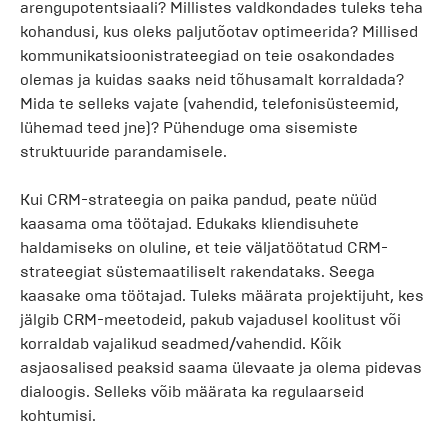
arengupotentsiaali? Millistes valdkondades tuleks teha
kohandusi, kus oleks paljutõotav optimeerida? Millised
kommunikatsioonistrateegiad on teie osakondades
olemas ja kuidas saaks neid tõhusamalt korraldada?
Mida te selleks vajate (vahendid, telefonisüsteemid,
lühemad teed jne)? Pühenduge oma sisemiste
struktuuride parandamisele.
Kui CRM-strateegia on paika pandud, peate nüüd
kaasama oma töötajad. Edukaks kliendisuhete
haldamiseks on oluline, et teie väljatöötatud CRM-
strateegiat süstemaatiliselt rakendataks. Seega
kaasake oma töötajad. Tuleks määrata projektijuht, kes
jälgib CRM-meetodeid, pakub vajadusel koolitust või
korraldab vajalikud seadmed/vahendid. Kõik
asjaosalised peaksid saama ülevaate ja olema pidevas
dialoogis. Selleks võib määrata ka regulaarseid
kohtumisi.