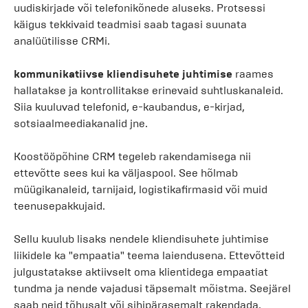
uudiskirjade või telefonikõnede aluseks. Protsessi
käigus tekkivaid teadmisi saab tagasi suunata
analüütilisse CRMi.
kommunikatiivse kliendisuhete juhtimise
raames
hallatakse ja kontrollitakse erinevaid suhtluskanaleid.
Siia kuuluvad telefonid, e-kaubandus, e-kirjad,
sotsiaalmeediakanalid jne.
Koostööpõhine CRM tegeleb rakendamisega nii
ettevõtte sees kui ka väljaspool. See hõlmab
müügikanaleid, tarnijaid, logistikafirmasid või muid
teenusepakkujaid.
Sellu kuulub lisaks nendele kliendisuhete juhtimise
liikidele ka "empaatia" teema laiendusena. Ettevõtteid
julgustatakse aktiivselt oma klientidega empaatiat
tundma ja nende vajadusi täpsemalt mõistma. Seejärel
saab neid tõhusalt või sihipärasemalt rakendada.