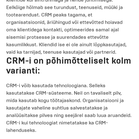
Eelkõige hõlmab see turundust, teenuseid, müüki ja
tootearendust. CRM peaks tagama, et
organisatsioonid, äriühingud või ettevõtted hoiavad
oma klientidega kontakti, optimeerides samal ajal
sisemisi protsesse ja suurendades ettevõtte
kasumlikkust. Kliendid ise ei ole ainult lõppkasutajad,
vaid ka tarnijad, teenuse kasutajad või partnerid.
CRM-i on põhimõtteliselt kolm
varianti:
CRM-i võib kasutada tehnoloogiana. Selleks
kasutatakse CRM-süsteeme. Neil on tavaliselt pilv,
mida kasutab kogu töötajaskond. Organisatsiooni ja
kasutajate vaheline suhtlus salvestatakse ja
analüüsitakse pilves ning seejärel saab luua aruandeid.
CRM-i kui tehnoloogiat nimetatakse ka CRM-
lahenduseks.