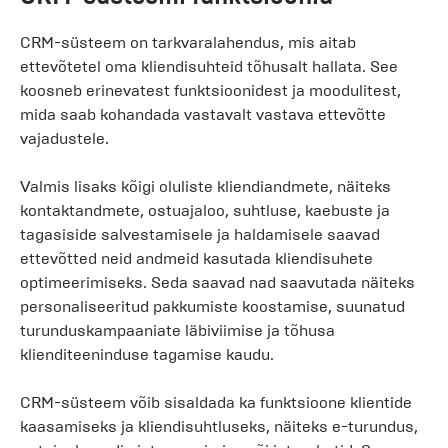
CRM-süsteem on tarkvaralahendus, mis aitab
ettevõtetel oma kliendisuhteid tõhusalt hallata. See
koosneb erinevatest funktsioonidest ja moodulitest,
mida saab kohandada vastavalt vastava ettevõtte
vajadustele.
Valmis lisaks kõigi oluliste kliendiandmete, näiteks
kontaktandmete, ostuajaloo, suhtluse, kaebuste ja
tagasiside salvestamisele ja haldamisele saavad
ettevõtted neid andmeid kasutada kliendisuhete
optimeerimiseks. Seda saavad nad saavutada näiteks
personaliseeritud pakkumiste koostamise, suunatud
turunduskampaaniate läbiviimise ja tõhusa
klienditeeninduse tagamise kaudu.
CRM-süsteem võib sisaldada ka funktsioone klientide
kaasamiseks ja kliendisuhtluseks, näiteks e-turundus,