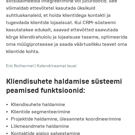
sotsiaalmeedia integreerimine või juturobotid. See
võimaldab ettevõtetel kasutada üksikuid
suhtluskanaleid, et hoida klientidega kontakti ja
tugevdada klientide lojaalsust. Kui CRM-süsteemi
kasutatakse edukalt, saavad ettevõtted saavutada
kõrge kliendirahulolu ja lojaalsuse taseme, optimeerida
oma müügiprotsesse ja saada väärtuslikku teavet oma
klientide kohta.
Eric Rothermel
|
Kalendriraamat laual
Kliendisuhete haldamise süsteemi
peamised funktsioonid:
Kliendisuhete haldamine
Klientide segmenteerimine
Projektide haldamine, ülesannete koordineerimine
Liikmeandmete haldamine
Kontaktide ajaloo salvestamine