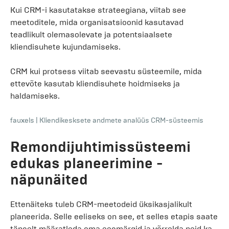
Kui CRM-i kasutatakse strateegiana, viitab see
meetoditele, mida organisatsioonid kasutavad
teadlikult olemasolevate ja potentsiaalsete
kliendisuhete kujundamiseks.
CRM kui protsess viitab seevastu süsteemile, mida
ettevõte kasutab kliendisuhete hoidmiseks ja
haldamiseks.
fauxels
|
Kliendikesksete andmete analüüs CRM-süsteemis
Remondijuhtimissüsteemi
edukas planeerimine -
näpunäited
Ettenäiteks tuleb CRM-meetodeid üksikasjalikult
planeerida. Selle eeliseks on see, et selles etapis saate
täpselt määratleda oma eesmärgid ja võrrelda neid ka