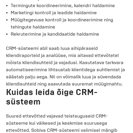
Termingute koordineerimine, kalendri haldamine
Marketingi kontroll ja leadide haldamine
Müügitegevuse kontroll ja koordineerimine ning
tehingute haldamine
Rekruterimine ja kandidaatide haldamine
CRM-süsteemi abil saab luua sihipäraseid
kliendiraporteid ja analüüse, mis aitavad ettevõtetel
mõista kliendisuhteid ja vajadusi. Kasutatava tarkvara
automatiseerimine lihtsustab klientidega suhtlemist ja
säästab palju aega. Nii on võimalik luua ja süvendada
kliendisuhteid ning saavutada suuremat müügimahtu.
Kuidas leida õige CRM-
süsteem
Suured ettevõtted vajavad teistsuguseid CRM-
süsteeme kui väikesed ja keskmise suurusega
ettevõtted. Sobiva CRM-süsteemi valimisel mängib