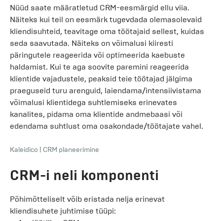
Nüüd saate määratletud CRM-eesmärgid ellu viia.
Näiteks kui teil on eesmärk tugevdada olemasolevaid
kliendisuhteid, teavitage oma töötajaid sellest, kuidas
seda saavutada. Näiteks on võimalusi kiiresti
päringutele reageerida või optimeerida kaebuste
haldamist. Kui te aga soovite paremini reageerida
klientide vajadustele, peaksid teie töötajad jälgima
praeguseid turu arenguid, laiendama/intensiivistama
võimalusi klientidega suhtlemiseks erinevates
kanalites, pidama oma klientide andmebaasi või
edendama suhtlust oma osakondade/töötajate vahel.
Kaleidico
|
CRM planeerimine
CRM-i neli komponenti
Põhimõtteliselt võib eristada nelja erinevat
kliendisuhete juhtimise tüüpi: