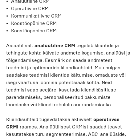
Analüütiline CRM
Operatiivne CRM
Kommunikatiivne CRM
Koostööpõhine CRM
Koostööpõhine CRM
Asiaatiliselt
analüütiline CRM
tegeleb klientide ja
tehingute kohta käivate andmete kogumise, analüüsi ja
tõlgendamisega. Eesmärk on saada andmetest
teadmisi ja optimeerida kliendisuhteid. Muu hulgas
saadakse teadmisi klientide käitumise, omaduste või
isegi väärtuse loomise potentsiaali kohta. Neid
teadmisi saab seejärel kasutada kliendikäsitluse
parandamiseks, personaliseeritud pakkumiste
loomiseks või kliendi rahulolu suurendamiseks.
Kliendisuhteid tugevdatakse aktiivselt
operatiivse
CRMi
raames. Analüütilisest CRMist saadud teavet
kasutatakse turu segmenteerimise, ABC-analüüside,