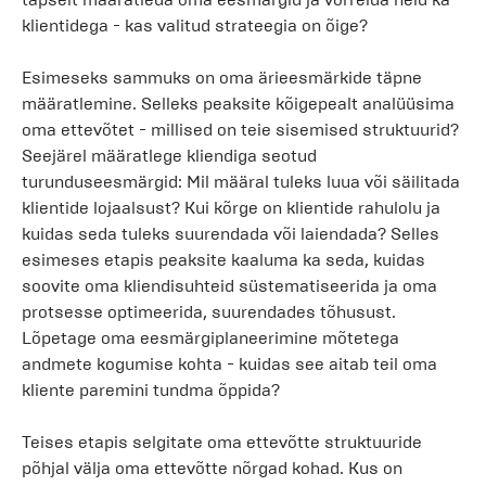
klientidega - kas valitud strateegia on õige?
Esimeseks sammuks on oma ärieesmärkide täpne
määratlemine. Selleks peaksite kõigepealt analüüsima
oma ettevõtet - millised on teie sisemised struktuurid?
Seejärel määratlege kliendiga seotud
turunduseesmärgid: Mil määral tuleks luua või säilitada
klientide lojaalsust? Kui kõrge on klientide rahulolu ja
kuidas seda tuleks suurendada või laiendada? Selles
esimeses etapis peaksite kaaluma ka seda, kuidas
soovite oma kliendisuhteid süstematiseerida ja oma
protsesse optimeerida, suurendades tõhusust.
Lõpetage oma eesmärgiplaneerimine mõtetega
andmete kogumise kohta - kuidas see aitab teil oma
kliente paremini tundma õppida?
Teises etapis selgitate oma ettevõtte struktuuride
põhjal välja oma ettevõtte nõrgad kohad. Kus on