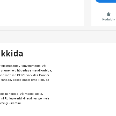
Koduleht
ükkida
tele messidel, konverentsidel või
rustame neid hõbedase metallkarbiga,
 teie motiivid CMYK-värvides Banner
nüülkangas. Seega saate oma Rollups
use, kongressi või messi jaoks.
 Rollup'e eriti kiiresti, valige meie
veelgi kiiremini.