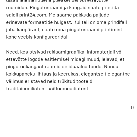
disainielementidena poeakendel või ettevõtte
ruumides. Pingutusraamiga kangaid saate printida
saidil print24.com. Me saame pakkuda paljude
erinevate formaatide hulgast. Kui teil on oma prindifail
juba käepärast, saate oma pingutusraami printimist
kohe veebis konfigureerida!
Need, kes otsivad reklaamigraafika, infomaterjali või
ettevõtte logode esitlemisel midagi muud, leiavad, et
pingutuskangast raamid on ideaalne toode. Nende
kokkupaneku lihtsus ja keerukas, elegantselt elegantne
välimus eristavad neid trükitud tooteid
traditsioonilistest esitlusmeediatest.
0