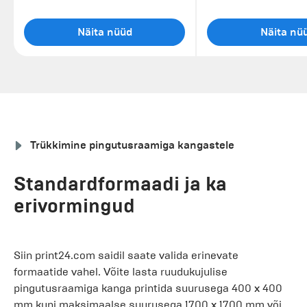
Näita nüüd
Näita nü
Trükkimine pingutusraamiga kangastele
Standardformaadi ja ka
erivormingud
Siin print24.com saidil saate valida erinevate
formaatide vahel. Võite lasta ruudukujulise
pingutusraamiga kanga printida suurusega 400 x 400
mm kuni maksimaalse suurusega 1700 x 1700 mm või