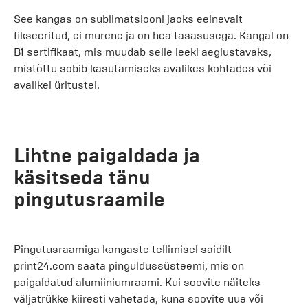
See kangas on sublimatsiooni jaoks eelnevalt
fikseeritud, ei murene ja on hea tasasusega. Kangal on
B1 sertifikaat, mis muudab selle leeki aeglustavaks,
mistõttu sobib kasutamiseks avalikes kohtades või
avalikel üritustel.
Lihtne paigaldada ja
käsitseda tänu
pingutusraamile
Pingutusraamiga kangaste tellimisel saidilt
print24.com saata pinguldussüsteemi, mis on
paigaldatud alumiiniumraami. Kui soovite näiteks
väljatrükke kiiresti vahetada, kuna soovite uue või