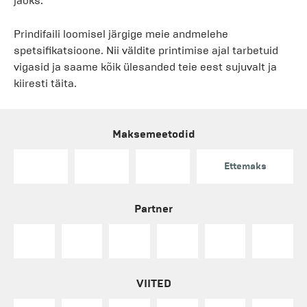
jaoks.
Prindifaili loomisel järgige meie andmelehe
spetsifikatsioone. Nii väldite printimise ajal tarbetuid
vigasid ja saame kõik ülesanded teie eest sujuvalt ja
kiiresti täita.
Maksemeetodid
Ettemaks
Partner
VIITED