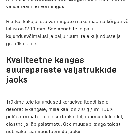
valida raami erivormingus.
Ristkülikukujuliste vormingute maksimaalne kõrgus või
laius on 1700 mm. See annab teile palju
kujundusvõimalusi ja palju ruumi teie kujunduste ja
graafika jaoks.
Kvaliteetne kangas
suurepäraste väljatrükkide
jaoks
Trükime teie kujundused kõrgekvaliteedilisele
dekoratiivkangale, mille kaal on 210 g / m². 100%
polüestermaterjal on kortsukindel, rebenemiskindel,
elastne ja läbipaistmatu. See muudab kanga täiesti
sobivaks raamisüsteemide jaoks.