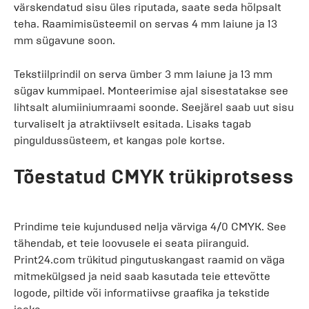
värskendatud sisu üles riputada, saate seda hõlpsalt
teha. Raamimisüsteemil on servas 4 mm laiune ja 13
mm sügavune soon.
Tekstiilprindil on serva ümber 3 mm laiune ja 13 mm
sügav kummipael. Monteerimise ajal sisestatakse see
lihtsalt alumiiniumraami soonde. Seejärel saab uut sisu
turvaliselt ja atraktiivselt esitada. Lisaks tagab
pinguldussüsteem, et kangas pole kortse.
Tõestatud CMYK trükiprotsess
Prindime teie kujundused nelja värviga 4/0 CMYK. See
tähendab, et teie loovusele ei seata piiranguid.
Print24.com trükitud pingutuskangast raamid on väga
mitmekülgsed ja neid saab kasutada teie ettevõtte
logode, piltide või informatiivse graafika ja tekstide