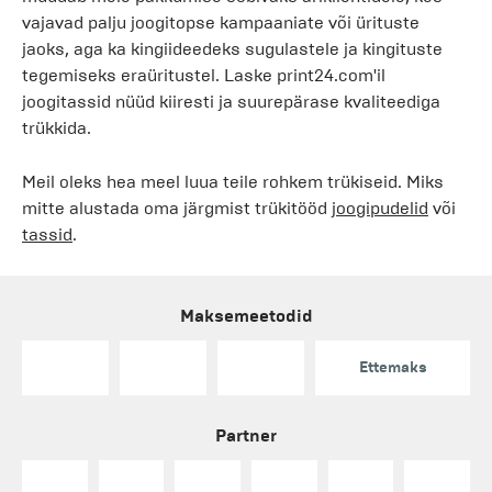
vajavad palju joogitopse kampaaniate või ürituste
jaoks, aga ka kingiideedeks sugulastele ja kingituste
tegemiseks eraüritustel. Laske print24.com'il
joogitassid nüüd kiiresti ja suurepärase kvaliteediga
trükkida.
Meil oleks hea meel luua teile rohkem trükiseid. Miks
mitte alustada oma järgmist trükitööd
joogipudelid
või
tassid
.
Maksemeetodid
Ettemaks
Partner