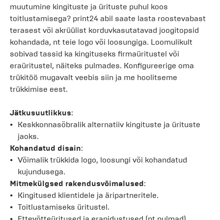
muutumine kingituste ja ürituste puhul koos
toitlustamisega? print24 abil saate lasta roostevabast
terasest või akrüülist korduvkasutatavad joogitopsid
kohandada, nt teie logo või loosungiga. Loomulikult
sobivad tassid ka kingituseks firmaüritustel või
eraüritustel, näiteks pulmades. Konfigureerige oma
trükitöö mugavalt veebis siin ja me hoolitseme
trükkimise eest.
Jätkusuutlikkus
:
Keskkonnasõbralik alternatiiv kingituste ja ürituste
jaoks.
Kohandatud disain
:
Võimalik trükkida logo, loosungi või kohandatud
kujundusega.
Mitmekülgsed rakendusvõimalused
:
Kingitused klientidele ja äripartneritele.
Toitlustamiseks üritustel.
Ettevõtteüritused ja erapidustused (nt pulmad).