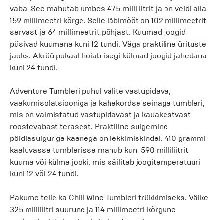
vaba. See mahutab umbes 475 milliliitrit ja on veidi alla
159 millimeetri kõrge. Selle läbimõõt on 102 millimeetrit
servast ja 64 millimeetrit põhjast. Kuumad joogid
püsivad kuumana kuni 12 tundi. Väga praktiline ürituste
jaoks. Akrüülpokaal hoiab isegi külmad joogid jahedana
kuni 24 tundi.
Adventure Tumbleri puhul valite vastupidava,
vaakumisolatsiooniga ja kahekordse seinaga tumbleri,
mis on valmistatud vastupidavast ja kauakestvast
roostevabast terasest. Praktiline sulgemine
pöidlasulguriga kaanega on lekkimiskindel. 410 grammi
kaaluvasse tumblerisse mahub kuni 590 milliliitrit
kuuma või külma jooki, mis säilitab joogitemperatuuri
kuni 12 või 24 tundi.
Pakume teile ka Chill Wine Tumbleri trükkimiseks. Väike
325 milliliitri suurune ja 114 millimeetri kõrgune