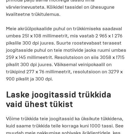
värvierinevusteta. Kõikidel tassidel on ühesugune
kvaliteetne trükitulemus.
Meie akrüülpokaalide puhul on trükkimiseks saadaval
umbes 251 x 108 millimeetrit, mis vastab 2 965 x 1 276
pikslile 300 dpi juures. Suurte roostevabast terasest
joogitasside puhul on teie motiivide jaoks ruumi umbes
259 x 145 millimeetrit. Resolutsioon on siis 3058 x 1715
pikslit 300 dpi juures. Väiksemal veinipokaalil on
trükipind 277 x 76 millimeetrit, resolutsioon on 3279 x
900 pikslit ja 300 dpi.
Laske joogitassid trükkida
vaid ühest tükist
Võime trükkida teie joogitassid ka üksikute tükkidena,
kuid saame trükkida teile korraga kuni 1000 tassi. See
muudab meie pakkumise sobivaks äriklientidele, kes