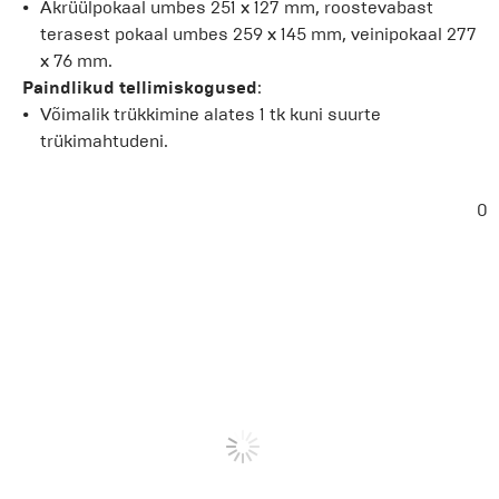
Akrüülpokaal umbes 251 x 127 mm, roostevabast
terasest pokaal umbes 259 x 145 mm, veinipokaal 277
x 76 mm.
Paindlikud tellimiskogused
:
Võimalik trükkimine alates 1 tk kuni suurte
trükimahtudeni.
0