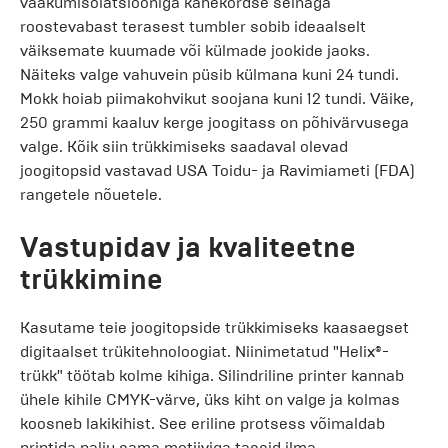
vaakumisolatsiooniga kahekordse seinaga
roostevabast terasest tumbler sobib ideaalselt
väiksemate kuumade või külmade jookide jaoks.
Näiteks valge vahuvein püsib külmana kuni 24 tundi.
Mokk hoiab piimakohvikut soojana kuni 12 tundi. Väike,
250 grammi kaaluv kerge joogitass on põhivärvusega
valge. Kõik siin trükkimiseks saadaval olevad
joogitopsid vastavad USA Toidu- ja Ravimiameti (FDA)
rangetele nõuetele.
Vastupidav ja kvaliteetne
trükkimine
Kasutame teie joogitopside trükkimiseks kaasaegset
digitaalset trükitehnoloogiat. Niinimetatud "Helix®-
trükk" töötab kolme kihiga. Silindriline printer kannab
ühele kihile CMYK-värve, üks kiht on valge ja kolmas
koosneb lakikihist. See eriline protsess võimaldab
printida palju sama motiiviga tassid ilma