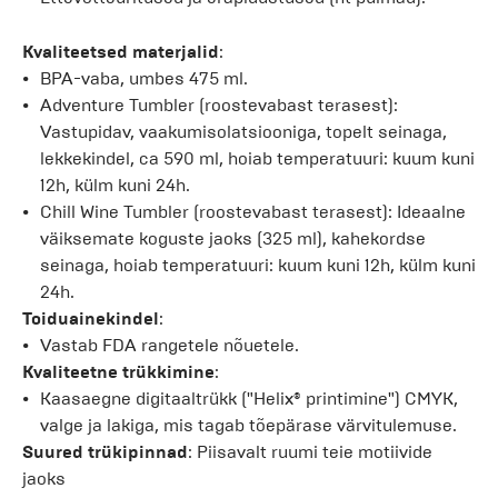
Kvaliteetsed materjalid
:
BPA-vaba, umbes 475 ml.
Adventure Tumbler (roostevabast terasest):
Vastupidav, vaakumisolatsiooniga, topelt seinaga,
lekkekindel, ca 590 ml, hoiab temperatuuri: kuum kuni
12h, külm kuni 24h.
Chill Wine Tumbler (roostevabast terasest): Ideaalne
väiksemate koguste jaoks (325 ml), kahekordse
seinaga, hoiab temperatuuri: kuum kuni 12h, külm kuni
24h.
Toiduainekindel
:
Vastab FDA rangetele nõuetele.
Kvaliteetne trükkimine
:
Kaasaegne digitaaltrükk ("Helix® printimine") CMYK,
valge ja lakiga, mis tagab tõepärase värvitulemuse.
Suured trükipinnad
: Piisavalt ruumi teie motiivide
jaoks