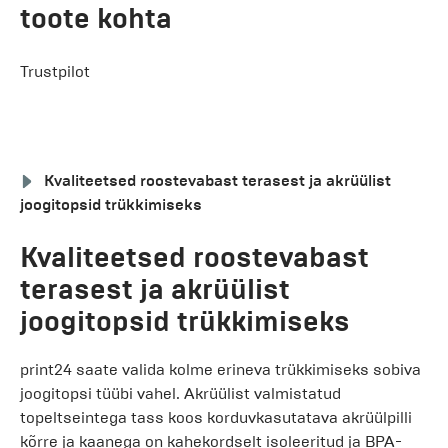
toote kohta
Trustpilot
Kvaliteetsed roostevabast terasest ja akrüülist
joogitopsid trükkimiseks
Kvaliteetsed roostevabast
terasest ja akrüülist
joogitopsid trükkimiseks
print24 saate valida kolme erineva trükkimiseks sobiva
joogitopsi tüübi vahel. Akrüülist valmistatud
topeltseintega tass koos korduvkasutatava akrüülpilli
kõrre ja kaanega on kahekordselt isoleeritud ja BPA-