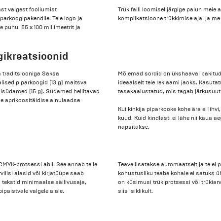
st valgest fooliumist
Trükifaili loomisel järgige palun meie
iparkoogipakendile. Teie logo ja
komplikatsioone trükkimise ajal ja me s
 puhul 55 x 100 millimeetrit ja
gikreatsioonid
 traditsiooniga Saksa
Mõlemad sordid on ükshaaval pakitud 
alised piparkoogid (13 g) maitsva
ideaalselt teie reklaami jaoks. Kasut
gisüdamed (15 g). Südamed hellitavad
tasakaalustatud, mis tagab jätkusuut
e aprikoositäidise ainulaadse
Kui kinkija piparkooke kohe ära ei lih
kuud. Kuid kindlasti ei lähe nii kaua 
napsitakse.
e CMYK-protsessi abil. See annab teile
Teave lisatakse automaatselt ja te ei pe
ilisi alasid või kirjatüüpe saab
kohustusliku teabe kohale ei satuks üht
 tekstid minimaalse säilivusaja,
on küsimusi trükiprotsessi või trükian
ipaistvale valgele alale.
siis isiklikult.