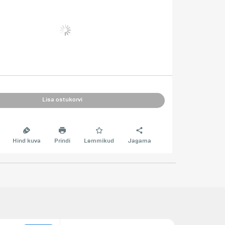
Lisa ostukorvi
Hind kuva
Prindi
Lemmikud
Jagama