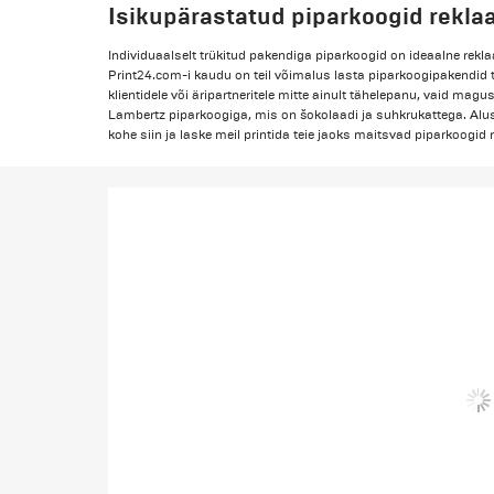
Isikupärastatud piparkoogid rekl
Individuaalselt trükitud pakendiga piparkoogid on ideaalne rekl
Print24.com-i kaudu on teil võimalus lasta piparkoogipakendid t
klientidele või äripartneritele mitte ainult tähelepanu, vaid mag
Lambertz piparkoogiga, mis on šokolaadi ja suhkrukattega. Alust
kohe siin ja laske meil printida teie jaoks maitsvad piparkoogid