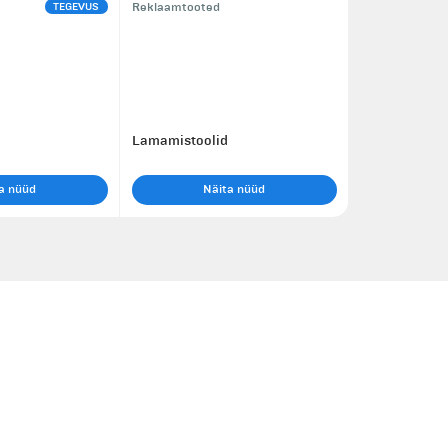
TEGEVUS
Reklaamtooted
Lamamistoolid
a nüüd
Näita nüüd