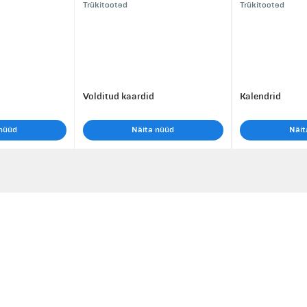
Trükitooted
Trükitooted
d
Volditud kaardid
Kalendrid
nüüd
Näita nüüd
Näit