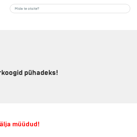
arkoogid pühadeks!
välja müüdud!