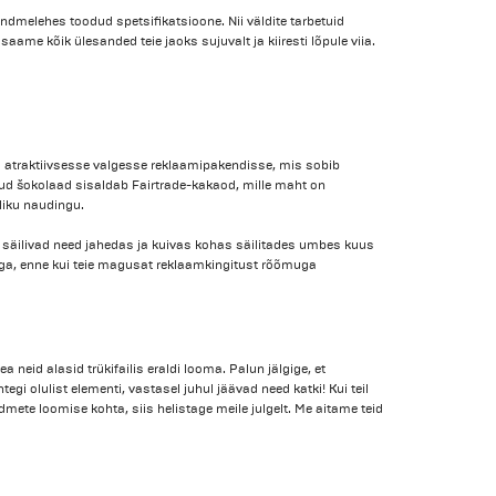
 andmelehes toodud spetsifikatsioone. Nii väldite tarbetuid
aame kõik ülesanded teie jaoks sujuvalt ja kiiresti lõpule viia.
atraktiivsesse valgesse reklaamipakendisse, mis sobib
atud šokolaad sisaldab Fairtrade-kakaod, mille maht on
liku naudingu.
vi, säilivad need jahedas ja kuivas kohas säilitades umbes kuus
aega, enne kui teie magusat reklaamkingitust rõõmuga
a neid alasid trükifailis eraldi looma. Palun jälgige, et
egi olulist elementi, vastasel juhul jäävad need katki! Kui teil
dmete loomise kohta, siis helistage meile julgelt. Me aitame teid