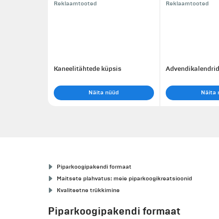
Reklaamtooted
Reklaamtooted
Kaneelitähtede küpsis
Advendikalendri
Näita nüüd
Näita 
Piparkoogipakendi formaat
Maitsete plahvatus: meie piparkoogikreatsioonid
Kvaliteetne trükkimine
Piparkoogipakendi formaat