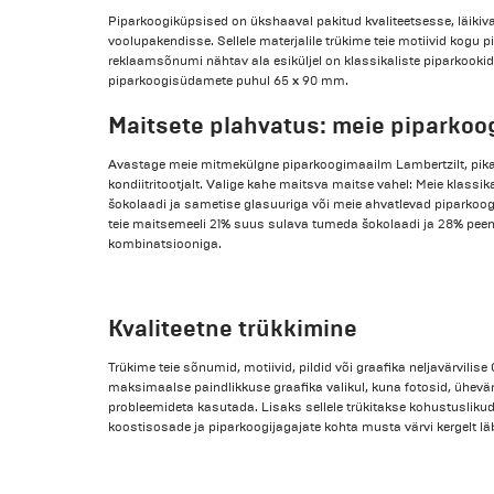
Piparkoogiküpsised on ükshaaval pakitud kvaliteetsesse, läikiva
voolupakendisse. Sellele materjalile trükime teie motiivid kogu p
reklaamsõnumi nähtav ala esiküljel on klassikaliste piparkookide
piparkoogisüdamete puhul 65 x 90 mm.
Maitsete plahvatus: meie piparkoo
Avastage meie mitmekülgne piparkoogimaailm Lambertzilt, pika
kondiitritootjalt. Valige kahe maitsva maitse vahel: Meie klassik
šokolaadi ja sametise glasuuriga või meie ahvatlevad piparkoo
teie maitsemeeli 21% suus sulava tumeda šokolaadi ja 28% peen
kombinatsiooniga.
Kvaliteetne trükkimine
Trükime teie sõnumid, motiivid, pildid või graafika neljavärvilis
maksimaalse paindlikkuse graafika valikul, kuna fotosid, ühevärv
probleemideta kasutada. Lisaks sellele trükitakse kohustuslikud
koostisosade ja piparkoogijagajate kohta musta värvi kergelt läb