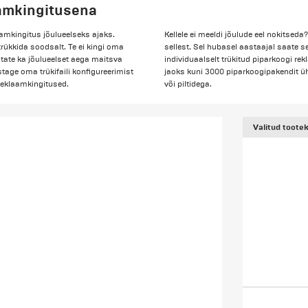
aamkingitusena
aamkingitus jõulueelseks ajaks.
Kellele ei meeldi jõulude eel nokitseda
rükkida soodsalt. Te ei kingi oma
sellest. Sel hubasel aastaajal saate s
ustate ka jõulueelset aega maitsva
individuaalselt trükitud piparkoogi re
age oma trükifaili konfigureerimist
jaoks kuni 3000 piparkoogipakendit ühe
 reklaamkingitused.
või piltidega.
Valitud toote