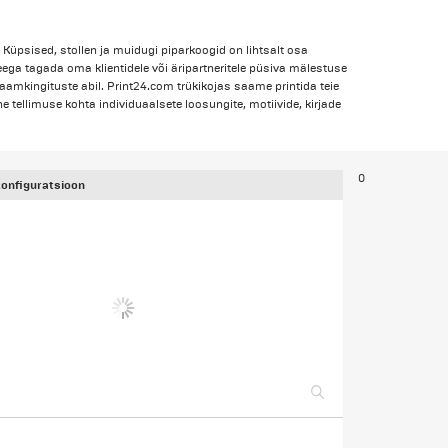
? Küpsised, stollen ja muidugi piparkoogid on lihtsalt osa
eega tagada oma klientidele või äripartneritele püsiva mälestuse
klaamkingituste abil. Print24.com trükikojas saame printida teie
 tellimuse kohta individuaalsete loosungite, motiivide, kirjade
0
konfiguratsioon