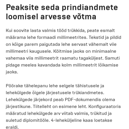
Peaksite seda prindiandmete
loomisel arvesse võtma
Kui soovite lasta valmis tööd trükkida, peate esmalt
määrama lehe formaadi millimeetrites. Tekstid ja pildid
on kõige parem paigutada lehe servast vähemalt viie
millimeetri kaugusele. Köitmise jaoks on minimaalne
vahemaa viis millimeetrit raamatu tagaküljest. Samuti
pidage meeles kavandada kolm millimeetrit lõikamise
jaoks.
Pöörake tähelepanu lehe selgele tähistusele ja
lehekülgede õigele järjestusele trükiandmetes.
Lehekülgede järjekord peab PDF-dokumendis olema
järjestikune. Tiitelleht on esimene leht. Konfiguraatoris
määratud lehekülgede arv viitab valmis, trükitud ja
suletud diplomitööle. 4-leheküljeline kaas loetakse
eraldi.