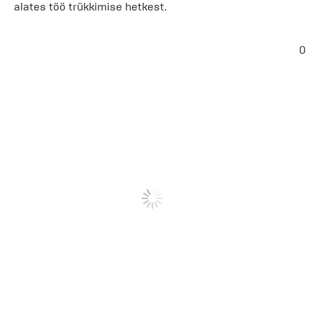
alates töö trükkimise hetkest.
0