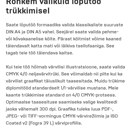
Rohkem valikuid lõputöö
trükkimisel
Saate lõputöö formaadiks valida klassikaliste suuruste
DIN A4 ja DIN A5 vahel. Seejärel saate valida pehme-
või kõvakaanelise köite. Pärast köitmist võime kaaned
täiendavalt katta mati või läikiva tsellofaaniga. See
tagab teie töö täiendava kaitse.
Kui teie töö hõlmab värvilisi illustratsioone, saate valida
CMYK 4/0 neljavärvitrüki. See võimaldab nii pilte kui ka
värvilist graafikat täiuslikult taasesitada. Muidu trükime
diplomitööd standardselt 1/1-värvilise mustana. Meie
kaante trükkimise standard on 4/0 CMYK-protsess.
Optimaalse taasesituse saamiseks valige kvaliteedi
jaoks vähemalt 300 dpi. Graafika tuleks luua PDF-,
JPEG- või TIFF-vormingus CMYK-värvirežiimis ja ISO
Coated v2 (Fogra 39 L) värviprofiilis.