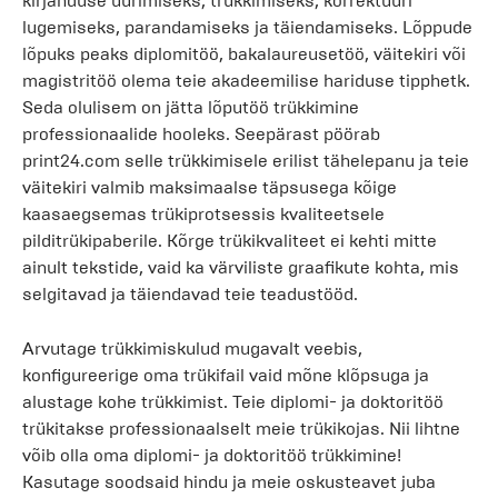
kirjanduse uurimiseks, trükkimiseks, korrektuuri
lugemiseks, parandamiseks ja täiendamiseks. Lõppude
lõpuks peaks diplomitöö, bakalaureusetöö, väitekiri või
magistritöö olema teie akadeemilise hariduse tipphetk.
Seda olulisem on jätta lõputöö trükkimine
professionaalide hooleks. Seepärast pöörab
print24.com selle trükkimisele erilist tähelepanu ja teie
väitekiri valmib maksimaalse täpsusega kõige
kaasaegsemas trükiprotsessis kvaliteetsele
pilditrükipaberile. Kõrge trükikvaliteet ei kehti mitte
ainult tekstide, vaid ka värviliste graafikute kohta, mis
selgitavad ja täiendavad teie teadustööd.
Arvutage trükkimiskulud mugavalt veebis,
konfigureerige oma trükifail vaid mõne klõpsuga ja
alustage kohe trükkimist. Teie diplomi- ja doktoritöö
trükitakse professionaalselt meie trükikojas. Nii lihtne
võib olla oma diplomi- ja doktoritöö trükkimine!
Kasutage soodsaid hindu ja meie oskusteavet juba