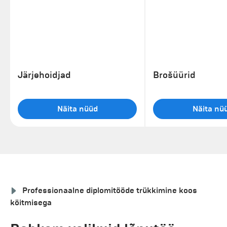
Järjehoidjad
Brošüürid
Näita nüüd
Näita nü
Professionaalne diplomitööde trükkimine koos
köitmisega